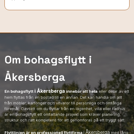
Om bohagsflytt i
Åkersberga
i Åkersberga
En bohagsflytt
innebär att hela
eller delar av ett
hem flyttas från en bostad till en annan. Det kan handla om allt
från möbler, kartonger och vitvaror till personliga och ömtåliga
föremål. Oavsett om du flyttar från en lägenhet, villa eller radhus
är en bohagsflytt ett omfattande projekt som kräver planering,
struktur och rätt kompetens för att genomföras på ett tryggt sätt.
i Åkersberga
Flyttlinjen är en professionell flyttfirma
med lång