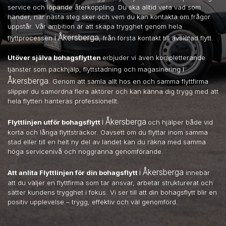
service och löpande återkoppling. Du ska alltid veta vad som
händer, när nästa steg sker och vem du kan kontakta om frågor
uppstår. Vår ambition är att skapa trygghet genom hela
i Åkersberga
flyttprocessen
, från första kontakt till avslutad flytt.
Utöver själva bohagsflytten
erbjuder vi även kompletterande
i
tjänster som packhjälp, flyttstädning och magasinering
Åkersberga
. Genom att samla allt hos en och samma flyttfirma
slipper du samordna flera aktörer och kan känna dig trygg med att
hela flytten hanteras professionellt.
i Åkersberga
Flyttlinjen utför bohagsflytt
och hjälper både vid
korta och långa flyttsträckor. Oavsett om du flyttar inom samma
stad eller till en helt ny del av landet kan du räkna med samma
höga servicenivå och noggranna genomförande.
i Åkersberga
Att anlita Flyttlinjen för din bohagsflytt
innebär
att du väljer en flyttfirma som tar ansvar, arbetar strukturerat och
sätter kundens trygghet i fokus. Vi ser till att din bohagsflytt blir en
positiv upplevelse – trygg, effektiv och väl genomförd.