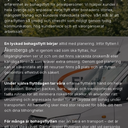
erfarenhet av bohagsflytt för privatpersoner. Vi hjälper kunder i
hela Sverige och anpassar varje flytt efter bostadens storlek,
mängden bohag och kundens individuella behov. Vårt mål är att
göra flytten så smidig och stressfri som möjligt genom tydlig
kommunikation, hög kundservice och ett välorganiserat
arbetssätt.
i
En lyckad bohagsflytt börjar
alltid med planering. Inför flytten
Åkersberga
går vi igenom vad som ska flyttas, hur
tillgängligheten ser ut och om det finns särskilda önskemål eller
känsliga föremål som kräver extra omsorg. Genom god planering
kan vi säkerställa att rätt resurser finns på plats och att flytten
genomförs effektivt och säkert.
Under själva flyttdagen tar våra
erfarna flyttteam hand om hela
processen. Bohaget packas, bärs, lastas och transporteras enligt
fasta rutiner för att minimera risken för skador. Vi använder rätt
utrustning och anpassade fordon för att skydda ditt bohag under
transporten. All hantering sker med stor respekt för både ditt hem
och dina tillhörigheter.
För många är bohagsflytten
mer än bara en transport – det är
ett stort steg i livet. Därför lägger Flyttlinjen stor vikt vid personlig