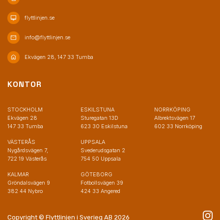
desktop_mac
flyttlinjen.se
mail
info@flyttlinjen.se
home
Ekvägen 28, 147 33 Tumba
KONTOR
STOCKHOLM
ESKILSTUNA
NORRKÖPING
Ekvägen 28
Sturegatan 13D
Albrektsvägen 17
147 33 Tumba
623 30 Eskilstuna
602 33 Norrköping
VÄSTERÅS
UPPSALA
Nygårdsvägen 7,
Svederudsgatan 2
722 19 Västerås
754 50 Uppsala
KALMAR
GÖTEBORG
Gröndalsvägen 9
Fotbollsvägen 39
382 44 Nybro
424 33 Angered
Copyright © Flyttlinjen i Sverieg AB 2026