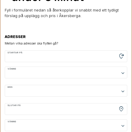
Fyll i formuläret nedan så återkopplar vi snabbt med ett tydligt
förslag på upplägg och pris i Åkersberga.
ADRESSER
Mellan vilka adresser ska flytten gå?
STARTAR PÅ
moved_location
VÅNING
keyboard_arrow_down
HISS
keyboard_arrow_down
SLUTAR PÅ
location_on
VÅNING
keyboard_arrow_down