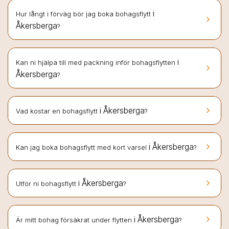
i
Hur långt i förväg bör jag boka bohagsflytt
keyboard_arrow_right
Åkersberga
?
i
Kan ni hjälpa till med packning inför bohagsflytten
keyboard_arrow_right
Åkersberga
?
keyboard_arrow_right
i Åkersberga
Vad kostar en bohagsflytt
?
keyboard_arrow_right
i Åkersberga
Kan jag boka bohagsflytt med kort varsel
?
keyboard_arrow_right
i Åkersberga
Utför ni bohagsflytt
?
keyboard_arrow_right
i Åkersberga
Är mitt bohag försäkrat under flytten
?