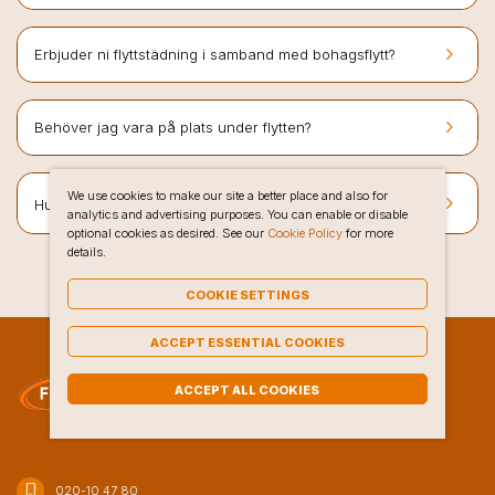
keyboard_arrow_right
Erbjuder ni flyttstädning i samband med bohagsflytt?
keyboard_arrow_right
Behöver jag vara på plats under flytten?
We use cookies to make our site a better place and also for
keyboard_arrow_right
i Åkersberga
Hur bokar jag bohagsflytt hos Flyttlinjen
?
analytics and advertising purposes. You can enable or disable
optional cookies as desired. See our
Cookie Policy
for more
details.
COOKIE SETTINGS
ACCEPT ESSENTIAL COOKIES
ACCEPT ALL COOKIES
phone_iphone
020-10 47 80