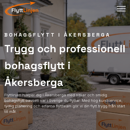
BOHAGSFLYTT I ÅKERSBERGA
Trygg och professionell
bohagsflytt i
Åkersberga
Flyttlinjen hjälper dig i Åkersberga med säker och smidig
bohagsflytt oavsett var i Sverige du flyttar. Med hög kundservice,
tydlig planering och erfarna flyttteam gör vi din flytt trygg från start
till mål.