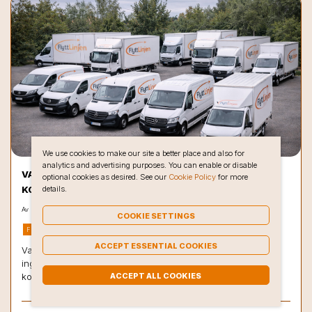
We use cookies to make our site a better place and also for
analytics and advertising purposes. You can enable or disable
VAD KOSTAR FLYTTSTÄDNING 2026? PRISGUIDE &
optional cookies as desired. See our
Cookie Policy
for more
details.
KOSTNADER | FLYTTLINJEN
Av
Flyttlinjen i Sverieg AB
på 2026-08-07 05:08
COOKIE SETTINGS
FLYTTSTÄDNING
ACCEPT ESSENTIAL COOKIES
Vad kostar flyttstädning 2026? Se aktuella priser, vad som 
ingår, hur RUT-avdrag fungerar och vad som påverkar 
ACCEPT ALL COOKIES
kostnaden. Läs vår kompletta guide.