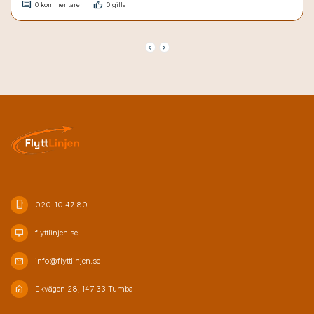
comment
thumb_up
0 kommentarer
0 gilla
keyboard_arrow_left
keyboard_arrow_right
phone_iphone
020-10 47 80
desktop_mac
flyttlinjen.se
mail
info@flyttlinjen.se
home
Ekvägen 28, 147 33 Tumba