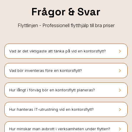
Frågor & Svar
Flyttlinjen - Professionell flytthjälp till bra priser
keyboard_arrow_right
Vad är det viktigaste att tänka på vid en kontorsflytt?
keyboard_arrow_right
Vad bör inventeras före en kontorsflytt?
keyboard_arrow_right
Hur långt i förväg bör en kontorsflytt planeras?
keyboard_arrow_right
Hur hanteras IT-utrustning vid en kontorsflytt?
keyboard_arrow_right
Hur minskar man avbrott i verksamheten under flytten?