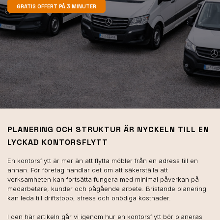
GRATIS OFFERT PÅ 3 MINUTER
PLANERING OCH STRUKTUR ÄR NYCKELN TILL EN
LYCKAD KONTORSFLYTT
En kontorsflytt är mer än att flytta möbler från en adress till en
annan. För företag handlar det om att säkerställa att
verksamheten kan fortsätta fungera med minimal påverkan på
medarbetare, kunder och pågående arbete. Bristande planering
kan leda till driftstopp, stress och onödiga kostnader.
I den här artikeln går vi igenom hur en kontorsflytt bör planeras