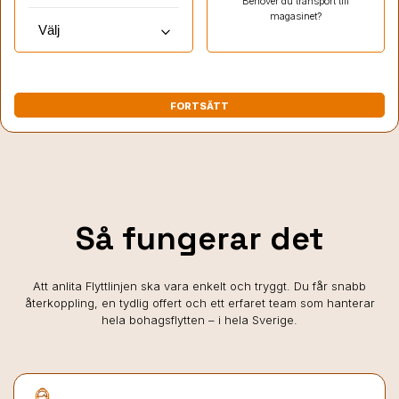
Behöver du transport till
magasinet?
keyboard_arrow_down
FORTSÄTT
Så fungerar det
Att anlita Flyttlinjen ska vara enkelt och tryggt. Du får snabb
återkoppling, en tydlig offert och ett erfaret team som hanterar
hela bohagsflytten – i hela Sverige.