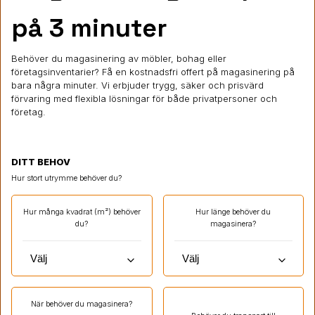
på 3 minuter
Behöver du magasinering av möbler, bohag eller
företagsinventarier? Få en kostnadsfri offert på magasinering på
bara några minuter. Vi erbjuder trygg, säker och prisvärd
förvaring med flexibla lösningar för både privatpersoner och
företag.
DITT BEHOV
Hur stort utrymme behöver du?
Hur många kvadrat (m²) behöver
Hur länge behöver du
du?
magasinera?
keyboard_arrow_down
keyboard_arrow_down
När behöver du magasinera?