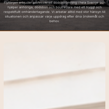
Flyttlinjen erbjuder professionell dödsbotömning i hela Sverige och
hjälper anhöriga, dödsbon och boutredare med ett tryggt och
respektfullt omhändertagande. Vi arbetar alltid med stor hänsyn till
situationen och anpassar varje uppdrag efter dina önskemål och
behov.