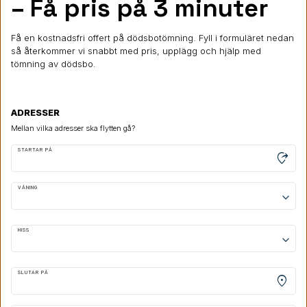
– Få pris på 3 minuter
Få en kostnadsfri offert på dödsbotömning. Fyll i formuläret nedan
så återkommer vi snabbt med pris, upplägg och hjälp med
tömning av dödsbo.
ADRESSER
Mellan vilka adresser ska flytten gå?
STARTAR PÅ
moved_location
VÅNING
keyboard_arrow_down
HISS
keyboard_arrow_down
SLUTAR PÅ
location_on