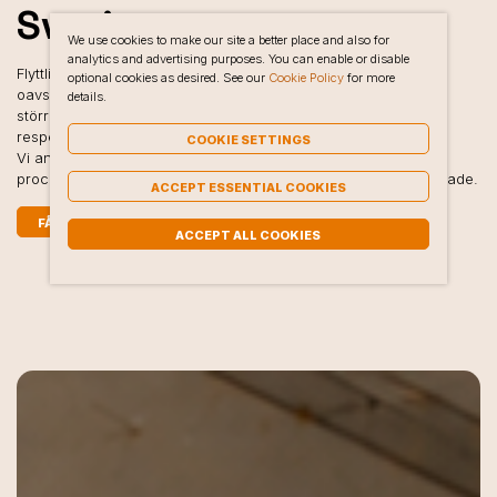
Sverige
We use cookies to make our site a better place and also for
analytics and advertising purposes. You can enable or disable
Flyttlinjen utför dödsbotömningar i hela Sverige och hjälper till
optional cookies as desired. See our
Cookie Policy
for more
oavsett om det gäller en mindre lägenhet, ett radhus eller en
details.
större villa. Varje uppdrag utförs med samma noggrannhet,
respekt och professionalism.
COOKIE SETTINGS
Vi anpassar alltid arbetet efter situationen och ser till att
processen blir så trygg och smidig som möjligt för alla inblandade.
ACCEPT ESSENTIAL COOKIES
FÅ OFFERT PÅ 3 MINUTER
ACCEPT ALL COOKIES