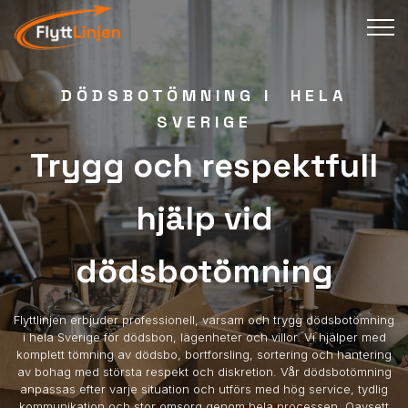
DÖDSBOTÖMNING I HELA
SVERIGE
Trygg och respektfull
hjälp vid
dödsbotömning
Flyttlinjen erbjuder professionell, varsam och trygg dödsbotömning
i hela Sverige för dödsbon, lägenheter och villor. Vi hjälper med
komplett tömning av dödsbo, bortforsling, sortering och hantering
av bohag med största respekt och diskretion. Vår dödsbotömning
anpassas efter varje situation och utförs med hög service, tydlig
kommunikation och stor omsorg genom hela processen. Oavsett