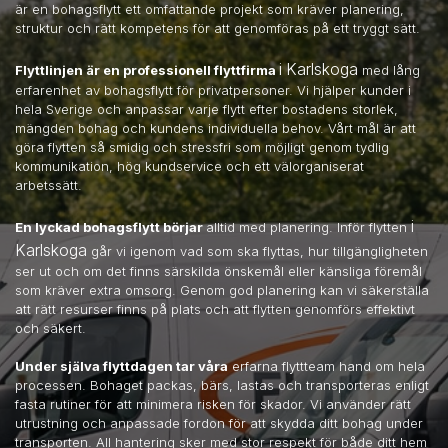
är en bohagsflytt ett omfattande projekt som kräver planering,
struktur och rätt kompetens för att genomföras på ett tryggt sätt.
i Karlskoga
Flyttlinjen är en professionell flyttfirma
med lång
erfarenhet av bohagsflytt för privatpersoner. Vi hjälper kunder i
hela Sverige och anpassar varje flytt efter bostadens storlek,
mängden bohag och kundens individuella behov. Vårt mål är att
göra flytten så smidig och stressfri som möjligt genom tydlig
kommunikation, hög kundservice och ett välorganiserat
arbetssätt.
i
En lyckad bohagsflytt börjar
alltid med planering. Inför flytten
Karlskoga
går vi igenom vad som ska flyttas, hur tillgängligheten
ser ut och om det finns särskilda önskemål eller känsliga föremål
som kräver extra omsorg. Genom god planering kan vi säkerställa
att rätt resurser finns på plats och att flytten genomförs effektivt
och säkert.
Under själva flyttdagen tar våra
erfarna flyttteam hand om hela
processen. Bohaget packas, bärs, lastas och transporteras enligt
fasta rutiner för att minimera risken för skador. Vi använder rätt
utrustning och anpassade fordon för att skydda ditt bohag under
transporten. All hantering sker med stor respekt för både ditt hem