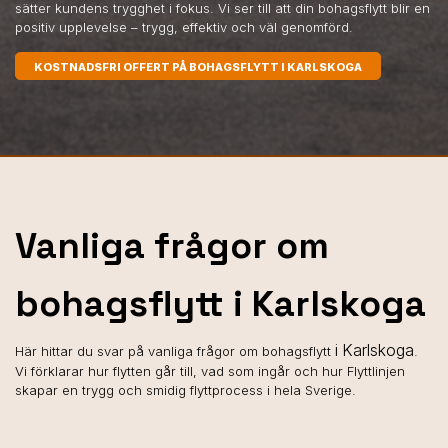
sätter kundens trygghet i fokus. Vi ser till att din bohagsflytt blir en
positiv upplevelse – trygg, effektiv och väl genomförd.
KOSTNADSFRI OFFERT PÅ BOHAGSFLYTT I KARLSKOGA
Vanliga frågor om
bohagsflytt i Karlskoga
i Karlskoga
Här hittar du svar på vanliga frågor om bohagsflytt
.
Vi förklarar hur flytten går till, vad som ingår och hur Flyttlinjen
skapar en trygg och smidig flyttprocess i hela Sverige.