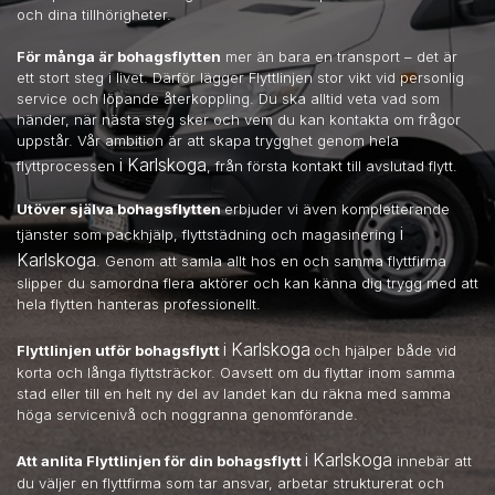
och dina tillhörigheter.
För många är bohagsflytten
mer än bara en transport – det är
ett stort steg i livet. Därför lägger Flyttlinjen stor vikt vid personlig
service och löpande återkoppling. Du ska alltid veta vad som
händer, när nästa steg sker och vem du kan kontakta om frågor
uppstår. Vår ambition är att skapa trygghet genom hela
i Karlskoga
flyttprocessen
, från första kontakt till avslutad flytt.
Utöver själva bohagsflytten
erbjuder vi även kompletterande
i
tjänster som packhjälp, flyttstädning och magasinering
Karlskoga
. Genom att samla allt hos en och samma flyttfirma
slipper du samordna flera aktörer och kan känna dig trygg med att
hela flytten hanteras professionellt.
i Karlskoga
Flyttlinjen utför bohagsflytt
och hjälper både vid
korta och långa flyttsträckor. Oavsett om du flyttar inom samma
stad eller till en helt ny del av landet kan du räkna med samma
höga servicenivå och noggranna genomförande.
i Karlskoga
Att anlita Flyttlinjen för din bohagsflytt
innebär att
du väljer en flyttfirma som tar ansvar, arbetar strukturerat och