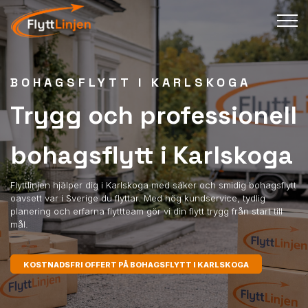
BOHAGSFLYTT I KARLSKOGA
Trygg och professionell
bohagsflytt i Karlskoga
Flyttlinjen hjälper dig i Karlskoga med säker och smidig bohagsflytt
oavsett var i Sverige du flyttar. Med hög kundservice, tydlig
planering och erfarna flyttteam gör vi din flytt trygg från start till
mål.
KOSTNADSFRI OFFERT PÅ BOHAGSFLYTT I KARLSKOGA