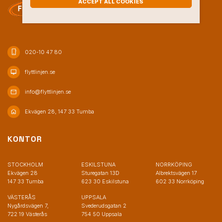
ACCEPT ALL COOKIES
phone_iphone
020-10 47 80
desktop_mac
flyttlinjen.se
mail
info@flyttlinjen.se
home
Ekvägen 28, 147 33 Tumba
KONTOR
STOCKHOLM
ESKILSTUNA
NORRKÖPING
Ekvägen 28
Sturegatan 13D
Albrektsvägen 17
147 33 Tumba
623 30 Eskilstuna
602 33 Norrköping
VÄSTERÅS
UPPSALA
Nygårdsvägen 7,
Svederudsgatan 2
722 19 Västerås
754 50 Uppsala