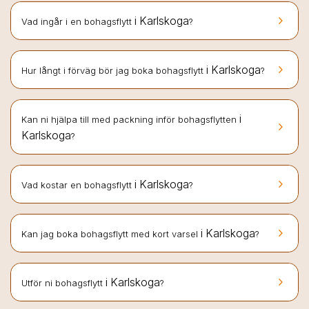
keyboard_arrow_right
i Karlskoga
Vad ingår i en bohagsflytt
?
keyboard_arrow_right
i Karlskoga
Hur långt i förväg bör jag boka bohagsflytt
?
i
Kan ni hjälpa till med packning inför bohagsflytten
keyboard_arrow_right
Karlskoga
?
keyboard_arrow_right
i Karlskoga
Vad kostar en bohagsflytt
?
keyboard_arrow_right
i Karlskoga
Kan jag boka bohagsflytt med kort varsel
?
keyboard_arrow_right
i Karlskoga
Utför ni bohagsflytt
?