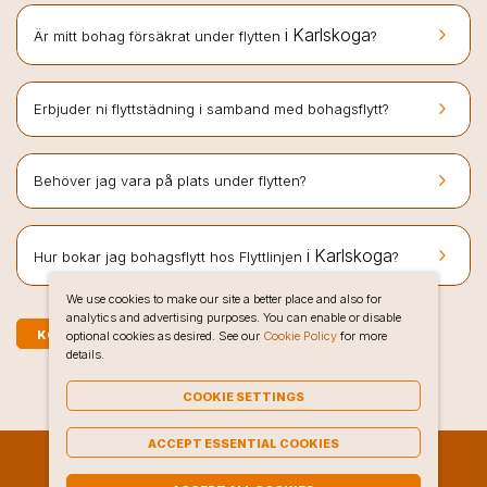
keyboard_arrow_right
i Karlskoga
Är mitt bohag försäkrat under flytten
?
keyboard_arrow_right
Erbjuder ni flyttstädning i samband med bohagsflytt?
keyboard_arrow_right
Behöver jag vara på plats under flytten?
keyboard_arrow_right
i Karlskoga
Hur bokar jag bohagsflytt hos Flyttlinjen
?
We use cookies to make our site a better place and also for
analytics and advertising purposes. You can enable or disable
KOSTNADSFRI OFFERT PÅ BOHAGSFLYTT I KARLSKOGA
optional cookies as desired. See our
Cookie Policy
for more
details.
COOKIE SETTINGS
ACCEPT ESSENTIAL COOKIES