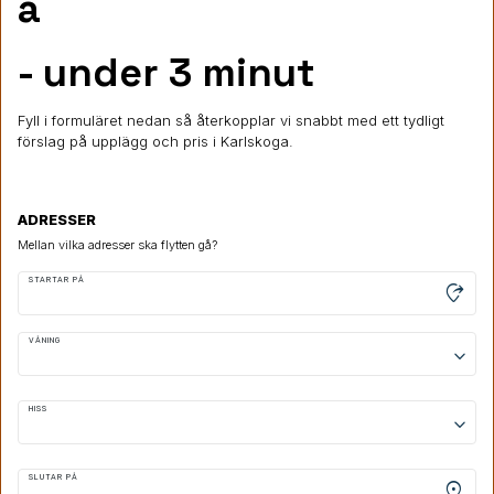
a
- under 3 minut
Fyll i formuläret nedan så återkopplar vi snabbt med ett tydligt
förslag på upplägg och pris i Karlskoga.
ADRESSER
Mellan vilka adresser ska flytten gå?
STARTAR PÅ
moved_location
VÅNING
keyboard_arrow_down
HISS
keyboard_arrow_down
SLUTAR PÅ
location_on