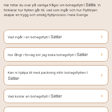
i Sätila
Här hittar du svar på vanliga frågor om bohagsflytt
. Vi
förklarar hur flytten går till, vad som ingår och hur Flyttlinjen
skapar en trygg och smidig flyttprocess i hela Sverige.
keyboard_arrow_right
i Sätila
Vad ingår i en bohagsflytt
?
keyboard_arrow_right
i Sätila
Hur långt i förväg bör jag boka bohagsflytt
?
i
Kan ni hjälpa till med packning inför bohagsflytten
keyboard_arrow_right
Sätila
?
keyboard_arrow_right
i Sätila
Vad kostar en bohagsflytt
?