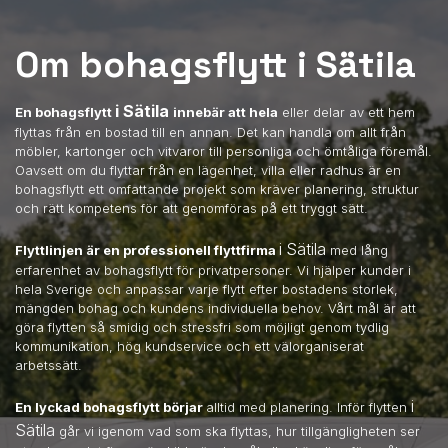
Om bohagsflytt i Sätila
i Sätila
En bohagsflytt
innebär att hela
eller delar av ett hem
flyttas från en bostad till en annan. Det kan handla om allt från
möbler, kartonger och vitvaror till personliga och ömtåliga föremål.
Oavsett om du flyttar från en lägenhet, villa eller radhus är en
bohagsflytt ett omfattande projekt som kräver planering, struktur
och rätt kompetens för att genomföras på ett tryggt sätt.
i Sätila
Flyttlinjen är en professionell flyttfirma
med lång
erfarenhet av bohagsflytt för privatpersoner. Vi hjälper kunder i
hela Sverige och anpassar varje flytt efter bostadens storlek,
mängden bohag och kundens individuella behov. Vårt mål är att
göra flytten så smidig och stressfri som möjligt genom tydlig
kommunikation, hög kundservice och ett välorganiserat
arbetssätt.
i
En lyckad bohagsflytt börjar
alltid med planering. Inför flytten
Sätila
går vi igenom vad som ska flyttas, hur tillgängligheten ser