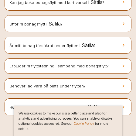
keyboard_arrow_right
i Sätila
Kan jag boka bohagsflytt med kort varsel
?
keyboard_arrow_right
i Sätila
Utför ni bohagsflytt
?
keyboard_arrow_right
i Sätila
Är mitt bohag försäkrat under flytten
?
keyboard_arrow_right
Erbjuder ni flyttstädning i samband med bohagsflytt?
keyboard_arrow_right
Behöver jag vara på plats under flytten?
keyboard_arrow_right
i Sätila
Hur bokar jag bohagsflytt hos Flyttlinjen
?
We use cookies to make our site a better place and also for
analytics and advertising purposes. You can enable or disable
optional cookies as desired. See our
Cookie Policy
for more
details.