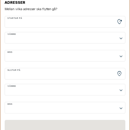
ADRESSER
Mellan vilka adresser ska flytten gå?
STARTAR PÅ
moved_location
VÅNING
keyboard_arrow_down
HISS
keyboard_arrow_down
SLUTAR PÅ
location_on
VÅNING
keyboard_arrow_down
HISS
keyboard_arrow_down