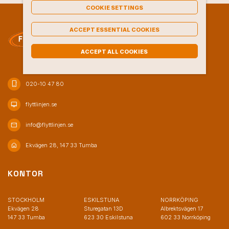
COOKIE SETTINGS
ACCEPT ESSENTIAL COOKIES
ACCEPT ALL COOKIES
phone_iphone
020-10 47 80
desktop_mac
flyttlinjen.se
mail
info@flyttlinjen.se
home
Ekvägen 28, 147 33 Tumba
KONTOR
STOCKHOLM
ESKILSTUNA
NORRKÖPING
Ekvägen 28
Sturegatan 13D
Albrektsvägen 17
147 33 Tumba
623 30 Eskilstuna
602 33 Norrköping