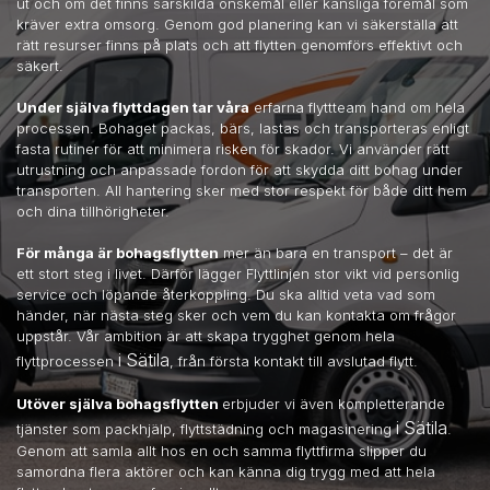
ut och om det finns särskilda önskemål eller känsliga föremål som
kräver extra omsorg. Genom god planering kan vi säkerställa att
rätt resurser finns på plats och att flytten genomförs effektivt och
säkert.
Under själva flyttdagen tar våra
erfarna flyttteam hand om hela
processen. Bohaget packas, bärs, lastas och transporteras enligt
fasta rutiner för att minimera risken för skador. Vi använder rätt
utrustning och anpassade fordon för att skydda ditt bohag under
transporten. All hantering sker med stor respekt för både ditt hem
och dina tillhörigheter.
För många är bohagsflytten
mer än bara en transport – det är
ett stort steg i livet. Därför lägger Flyttlinjen stor vikt vid personlig
service och löpande återkoppling. Du ska alltid veta vad som
händer, när nästa steg sker och vem du kan kontakta om frågor
uppstår. Vår ambition är att skapa trygghet genom hela
i Sätila
flyttprocessen
, från första kontakt till avslutad flytt.
Utöver själva bohagsflytten
erbjuder vi även kompletterande
i Sätila
tjänster som packhjälp, flyttstädning och magasinering
.
Genom att samla allt hos en och samma flyttfirma slipper du
samordna flera aktörer och kan känna dig trygg med att hela