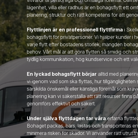
vitvaror till personliga och ömtåliga föremål. Oavse
lägenhet, villa eller radhus är en bohagsflytt ett 
planering, struktur och rätt kompetens för att genom
Flyttlinjen är en professionell flyttfirma
i Skel
bohagsflytt för privatpersoner. Vi hjälper kunder i
varje flytt efter bostadens storlek, mängden bohag
behov. Vårt mål är att göra flytten så smidig och s
tydlig kommunikation, hög kundservice och ett välo
En lyckad bohagsflytt börjar
alltid med planerin
vi igenom vad som ska flyttas, hur tillgängligheten
särskilda önskemål eller känsliga föremål som kr
planering kan vi säkerställa att rätt resurser finns p
genomförs effektivt och säkert.
Under själva flyttdagen tar våra
erfarna flytt
Bohaget packas, bärs, lastas och transporteras enlig
minimera risken för skador. Vi använder rätt utru