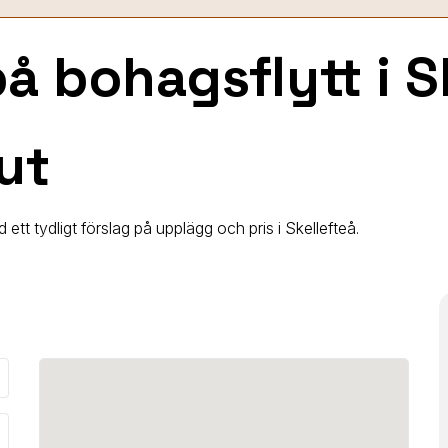
 på bohagsflytt
i 
ut
ett tydligt förslag på upplägg och pris i Skellefteå.
_down