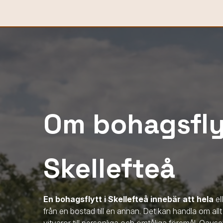
Om bohagsflyt
Skellefteå
En bohagsflytt
i Skellefteå
innebär att hela
el
från en bostad till en annan. Det kan handla om all