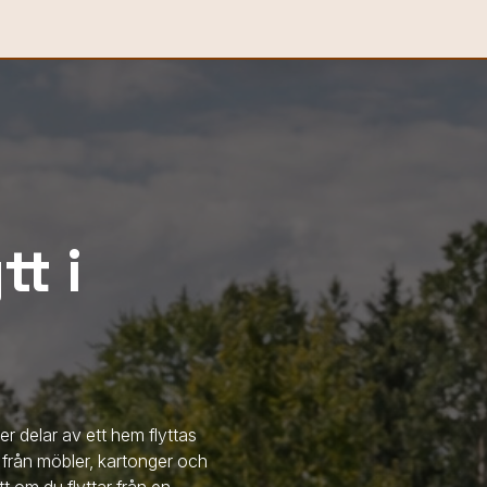
t i
ler delar av ett hem flyttas
t från möbler, kartonger och