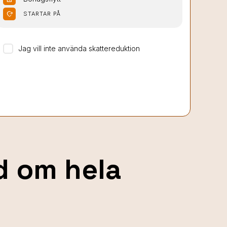
moved_location
STARTAR PÅ
Jag vill inte använda skattereduktion
nd om hela