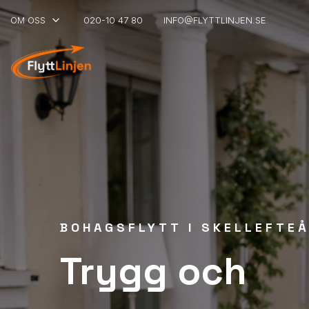
keyboard_arrow_down
OM OSS
020-10 47 80
INFO@FLYTTLINJEN.SE
BOHAGSFLYTT I SKELLEFTE
Trygg och