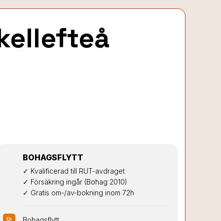
Skellefteå
BOHAGSFLYTT
✓ Kvalificerad till RUT-avdraget

✓ Försäkring ingår (Bohag 2010)

✓ Gratis om-/av-bokning inom 72h
Bohagsflytt
request_quote