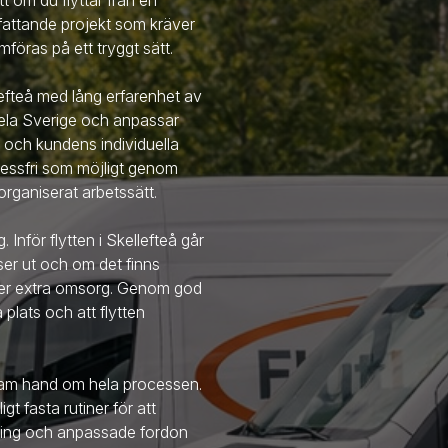
tt om du flyttar från en
omfattande projekt som kräver
föras på ett tryggt sätt.
lefteå
med lång erfarenhet av
 hela Sverige och anpassar
 och kundens individuella
tressfri som möjligt genom
rganiserat arbetssätt.
g. Inför flytten
i Skellefteå
går
 ser ut och om det finns
äver extra omsorg. Genom god
å plats och att flytten
team hand om hela processen.
t fasta rutiner för att
stning och anpassade fordon