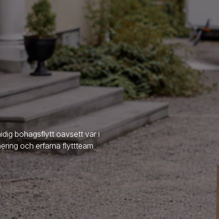
idig bohagsflytt oavsett var i
nering och erfarna flyttteam