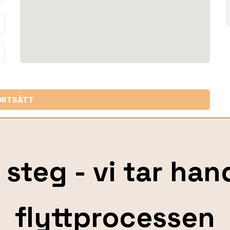
_down
ORTSÄTT
 steg - vi tar ha
flyttprocessen