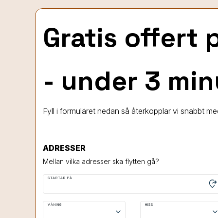
Gratis offert
- under 3 min
Fyll i formuläret nedan så återkopplar vi snabbt med 
ADRESSER
Mellan vilka adresser ska flytten gå?
STARTAR PÅ
moved_location
VÅNING
HISS
keyboard_arrow_down
keyboard_arrow