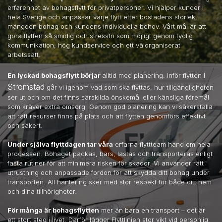
erfarenhet av bohagsflytt för privatpersoner. Vi hjälper kunder i
hela Sverige och anpassar varje flytt efter bostadens storlek,
mängden bohag och kundens individuella behov. Vårt mål är att
göra flytten så smidig och stressfri som möjligt genom tydlig
kommunikation, hög kundservice och ett välorganiserat
arbetssätt.
i
En lyckad bohagsflytt börjar
alltid med planering. Inför flytten
Strömstad
går vi igenom vad som ska flyttas, hur tillgängligheten
ser ut och om det finns särskilda önskemål eller känsliga föremål
som kräver extra omsorg. Genom god planering kan vi säkerställa
att rätt resurser finns på plats och att flytten genomförs effektivt
och säkert.
Under själva flyttdagen tar våra
erfarna flyttteam hand om hela
processen. Bohaget packas, bärs, lastas och transporteras enligt
fasta rutiner för att minimera risken för skador. Vi använder rätt
utrustning och anpassade fordon för att skydda ditt bohag under
transporten. All hantering sker med stor respekt för både ditt hem
och dina tillhörigheter.
För många är bohagsflytten
mer än bara en transport – det är
ett stort steg i livet. Därför lägger Flyttlinjen stor vikt vid personlig