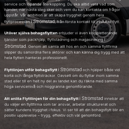
service och löpande återkoppling. Du ska alltid veta vad som
händer, när nästa steg sker och vem du kan kontakta om frågor
uppstår. Vår ambition är att skapa trygghet genom hela
i Strömstad
flyttprocessen
, från första kontakt till avslutad flytt.
Utöver själva bohagsflytten
erbjuder vi även kompletterande
i
tjänster som packhjälp, flyttstädning och magasinering
Strömstad
. Genom att samla allt hos en och samma flyttfirma
slipper du samordna flera aktörer och kan känna dig trygg med att
hela flytten hanteras professionellt.
i Strömstad
Flyttlinjen utför bohagsflytt
och hjälper både vid
korta och långa flyttsträckor. Oavsett om du flyttar inom samma
stad eller till en helt ny del av landet kan du räkna med samma
höga servicenivå och noggranna genomförande.
i Strömstad
Att anlita Flyttlinjen för din bohagsflytt
innebär att
du väljer en flyttfirma som tar ansvar, arbetar strukturerat och
sätter kundens trygghet i fokus. Vi ser till att din bohagsflytt blir en
positiv upplevelse – trygg, effektiv och väl genomförd.