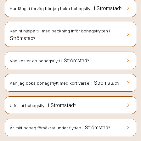
keyboard_arrow_right
i Strömstad
Hur långt i förväg bör jag boka bohagsflytt
?
i
Kan ni hjälpa till med packning inför bohagsflytten
keyboard_arrow_right
Strömstad
?
keyboard_arrow_right
i Strömstad
Vad kostar en bohagsflytt
?
keyboard_arrow_right
i Strömstad
Kan jag boka bohagsflytt med kort varsel
?
keyboard_arrow_right
i Strömstad
Utför ni bohagsflytt
?
keyboard_arrow_right
i Strömstad
Är mitt bohag försäkrat under flytten
?