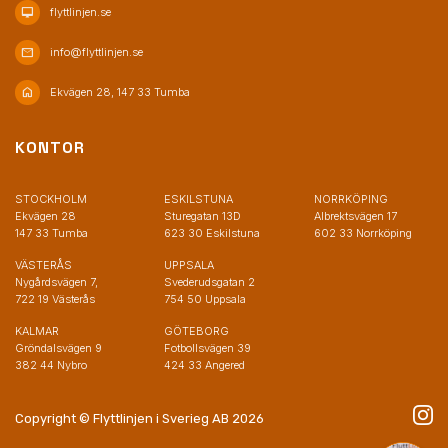
desktop_mac
flyttlinjen.se
mail
info@flyttlinjen.se
home
Ekvägen 28, 147 33 Tumba
KONTOR
STOCKHOLM
ESKILSTUNA
NORRKÖPING
Ekvägen 28
Sturegatan 13D
Albrektsvägen 17
147 33 Tumba
623 30 Eskilstuna
602 33 Norrköping
VÄSTERÅS
UPPSALA
Nygårdsvägen 7,
Svederudsgatan 2
722 19 Västerås
754 50 Uppsala
KALMAR
GÖTEBORG
Gröndalsvägen 9
Fotbollsvägen 39
382 44 Nybro
424 33 Angered
Copyright © Flyttlinjen i Sverieg AB 2026