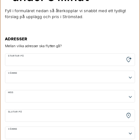
Fyll i formuläret nedan så återkopplar vi snabbt med ett tydligt
förslag på upplägg och pris i Strömstad.
ADRESSER
Mellan vilka adresser ska flytten gå?
STARTAR PÅ
moved_location
VÅNING
keyboard_arrow_down
HISS
keyboard_arrow_down
SLUTAR PÅ
location_on
VÅNING
keyboard_arrow_down