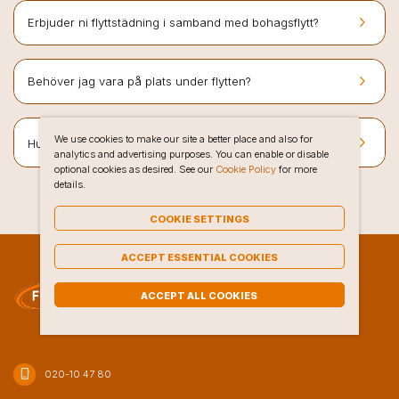
keyboard_arrow_right
Erbjuder ni flyttstädning i samband med bohagsflytt?
keyboard_arrow_right
Behöver jag vara på plats under flytten?
keyboard_arrow_right
We use cookies to make our site a better place and also for
i Strömstad
Hur bokar jag bohagsflytt hos Flyttlinjen
?
analytics and advertising purposes. You can enable or disable
optional cookies as desired. See our
Cookie Policy
for more
details.
COOKIE SETTINGS
ACCEPT ESSENTIAL COOKIES
ACCEPT ALL COOKIES
phone_iphone
020-10 47 80