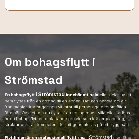
Om bohagsflytt i
Strömstad
i Strömstad
En bohagsflytt
innebär att hela
eller delar av ett
hem flyttas från en bostad till en annan. Det kan handla om allt
från möbler, kartonger och vitvaror till personliga och ömtåliga
föremål. Oavsett om du flyttar från en lägenhet, villa eller radhus
är en bohagsflytt ett omfattande projekt som kräver planering,
struktur och rätt kompetens för att genomföras på ett tryggt sätt.
i Strömstad
Flyttlinjen är en professionell flyttfirma
med lång