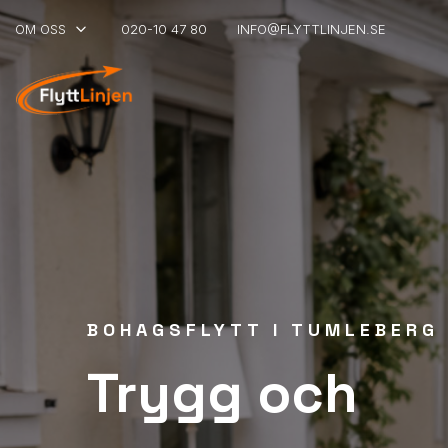
keyboard_arrow_down
OM OSS
020-10 47 80
INFO@FLYTTLINJEN.SE
BOHAGSFLYTT I TUMLEBERG
Trygg och