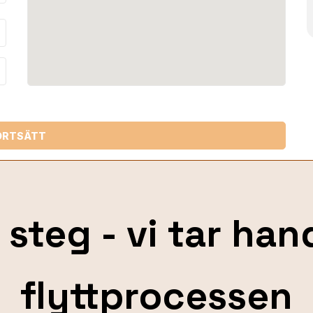
_down
ORTSÄTT
 steg - vi tar ha
flyttprocessen