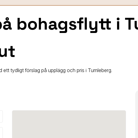
 på bohagsflytt
i 
ut
 ett tydligt förslag på upplägg och pris i Tumleberg.
_down