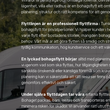
vitvaror till personliga och ömtåliga föremål. Oavse
lägenhet, villa eller radhus är en bohagsflytt ett 
planering, struktur och rätt kompetens för att genom
Flyttlinjen är en professionell flyttfirma
i Tum
bohagsflytt för privatpersoner. Vi hjälper kunder i
varje flytt efter bostadens storlek, mängden bohag
behov. Vårt mål är att göra flytten så smidig och s
tydlig kommunikation, hög kundservice och ett välo
En lyckad bohagsflytt börjar
alltid med planerin
vi igenom vad som ska flyttas, hur tillgängligheten
särskilda önskemål eller känsliga föremål som kr
planering kan vi säkerställa att rätt resurser finns p
genomförs effektivt och säkert.
Under själva flyttdagen tar våra
erfarna flytt
Bohaget packas, bärs, lastas och transporteras enlig
minimera risken för skador. Vi använder rätt utru