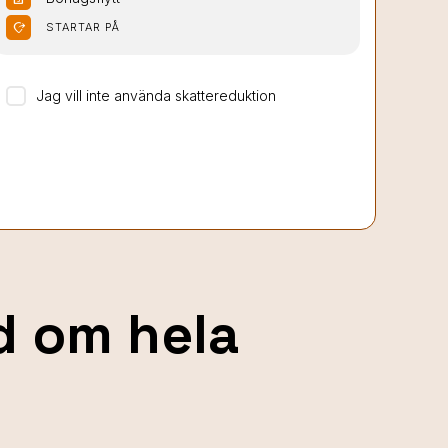
moved_location
STARTAR PÅ
Jag vill inte använda skattereduktion
nd om hela