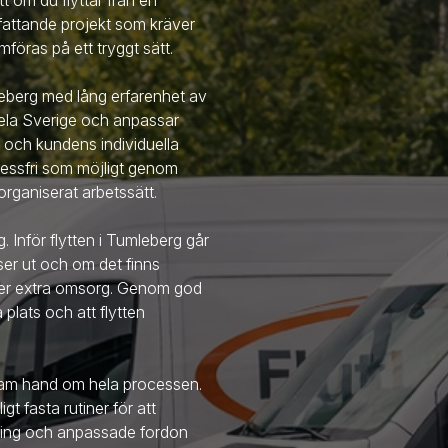
tt om du flyttar från en
omfattande projekt som kräver
föras på ett tryggt sätt.
leberg
med lång erfarenhet av
 hela Sverige och anpassar
 och kundens individuella
tressfri som möjligt genom
rganiserat arbetssätt.
g. Inför flytten
i Tumleberg
går
 ser ut och om det finns
äver extra omsorg. Genom god
å plats och att flytten
team hand om hela processen.
t fasta rutiner för att
stning och anpassade fordon