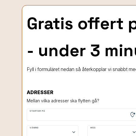
Gratis offert
- under 3 min
Fyll i formuläret nedan så återkopplar vi snabbt med
ADRESSER
Mellan vilka adresser ska flytten gå?
STARTAR PÅ
moved_location
VÅNING
HISS
keyboard_arrow_down
keyboard_arrow