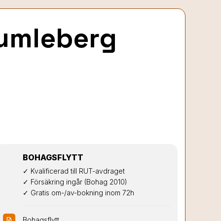
Tumleberg
BOHAGSFLYTT
✓ Kvalificerad till RUT-avdraget

✓ Försäkring ingår (Bohag 2010)

✓ Gratis om-/av-bokning inom 72h
Bohagsflytt
request_quote