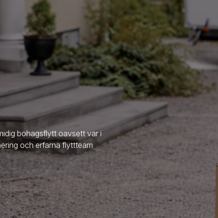
midig bohagsflytt oavsett var i
nering och erfarna flyttteam