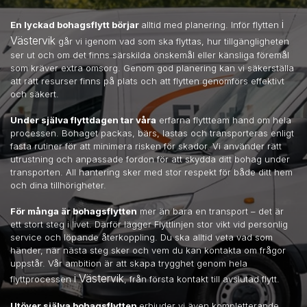
i
En lyckad bohagsflytt börjar
alltid med planering. Inför flytten
Västervik
går vi igenom vad som ska flyttas, hur tillgängligheten
ser ut och om det finns särskilda önskemål eller känsliga föremål
som kräver extra omsorg. Genom god planering kan vi säkerställa
att rätt resurser finns på plats och att flytten genomförs effektivt
och säkert.
Under själva flyttdagen tar våra
erfarna flyttteam hand om hela
processen. Bohaget packas, bärs, lastas och transporteras enligt
fasta rutiner för att minimera risken för skador. Vi använder rätt
utrustning och anpassade fordon för att skydda ditt bohag under
transporten. All hantering sker med stor respekt för både ditt hem
och dina tillhörigheter.
För många är bohagsflytten
mer än bara en transport – det är
ett stort steg i livet. Därför lägger Flyttlinjen stor vikt vid personlig
service och löpande återkoppling. Du ska alltid veta vad som
händer, när nästa steg sker och vem du kan kontakta om frågor
uppstår. Vår ambition är att skapa trygghet genom hela
i Västervik
flyttprocessen
, från första kontakt till avslutad flytt.
Utöver själva bohagsflytten
erbjuder vi även kompletterande