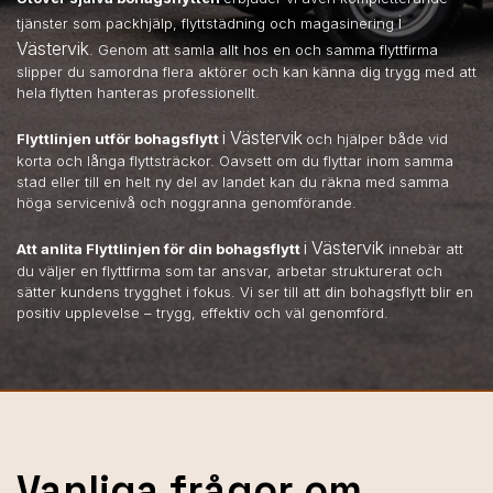
i
tjänster som packhjälp, flyttstädning och magasinering
Västervik
. Genom att samla allt hos en och samma flyttfirma
slipper du samordna flera aktörer och kan känna dig trygg med att
hela flytten hanteras professionellt.
i Västervik
Flyttlinjen utför bohagsflytt
och hjälper både vid
korta och långa flyttsträckor. Oavsett om du flyttar inom samma
stad eller till en helt ny del av landet kan du räkna med samma
höga servicenivå och noggranna genomförande.
i Västervik
Att anlita Flyttlinjen för din bohagsflytt
innebär att
du väljer en flyttfirma som tar ansvar, arbetar strukturerat och
sätter kundens trygghet i fokus. Vi ser till att din bohagsflytt blir en
positiv upplevelse – trygg, effektiv och väl genomförd.
Vanliga frågor om