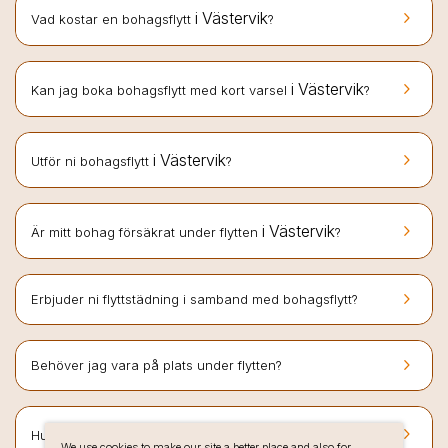
keyboard_arrow_right
i Västervik
Vad kostar en bohagsflytt
?
keyboard_arrow_right
i Västervik
Kan jag boka bohagsflytt med kort varsel
?
keyboard_arrow_right
i Västervik
Utför ni bohagsflytt
?
keyboard_arrow_right
i Västervik
Är mitt bohag försäkrat under flytten
?
keyboard_arrow_right
Erbjuder ni flyttstädning i samband med bohagsflytt?
keyboard_arrow_right
Behöver jag vara på plats under flytten?
keyboard_arrow_right
i Västervik
Hur bokar jag bohagsflytt hos Flyttlinjen
?
We use cookies to make our site a better place and also for