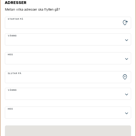
ADRESSER
Mellan vilka adresser ska flytten gå?
STARTAR PÅ
moved_location
VÅNING
keyboard_arrow_down
HISS
keyboard_arrow_down
SLUTAR PÅ
location_on
VÅNING
keyboard_arrow_down
HISS
keyboard_arrow_down