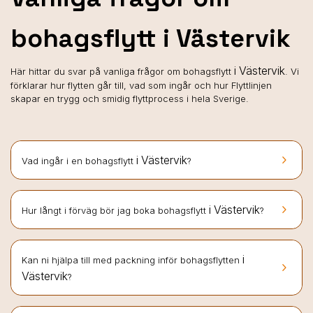
bohagsflytt i Västervik
i Västervik
Här hittar du svar på vanliga frågor om bohagsflytt
. Vi
förklarar hur flytten går till, vad som ingår och hur Flyttlinjen
skapar en trygg och smidig flyttprocess i hela Sverige.
keyboard_arrow_right
i Västervik
Vad ingår i en bohagsflytt
?
keyboard_arrow_right
i Västervik
Hur långt i förväg bör jag boka bohagsflytt
?
i
Kan ni hjälpa till med packning inför bohagsflytten
keyboard_arrow_right
Västervik
?