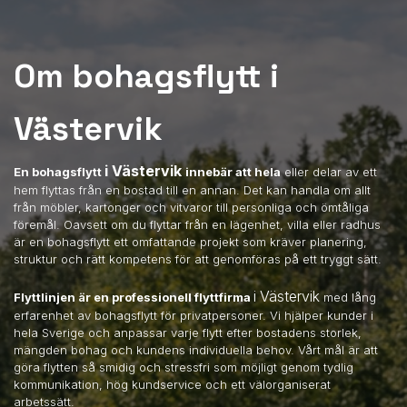
Om bohagsflytt i
Västervik
i Västervik
En bohagsflytt
innebär att hela
eller delar av ett
hem flyttas från en bostad till en annan. Det kan handla om allt
från möbler, kartonger och vitvaror till personliga och ömtåliga
föremål. Oavsett om du flyttar från en lägenhet, villa eller radhus
är en bohagsflytt ett omfattande projekt som kräver planering,
struktur och rätt kompetens för att genomföras på ett tryggt sätt.
i Västervik
Flyttlinjen är en professionell flyttfirma
med lång
erfarenhet av bohagsflytt för privatpersoner. Vi hjälper kunder i
hela Sverige och anpassar varje flytt efter bostadens storlek,
mängden bohag och kundens individuella behov. Vårt mål är att
göra flytten så smidig och stressfri som möjligt genom tydlig
kommunikation, hög kundservice och ett välorganiserat
arbetssätt.