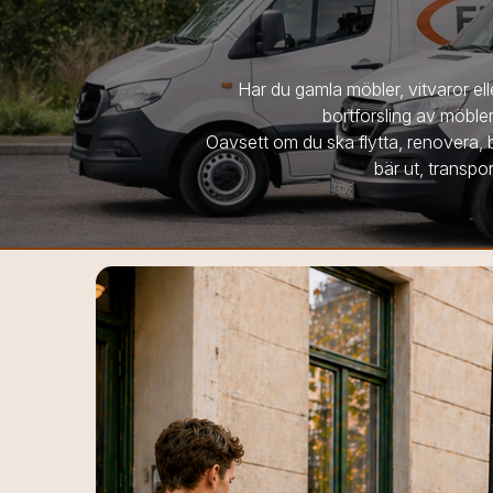
Har du gamla möbler, vitvaror el
bortforsling av möbler
Oavsett om du ska flytta, renovera, b
bär ut, transpor