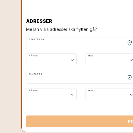
ADRESSER
Mellan vilka adresser ska flytten gå?
STARTAR PÅ
moved_location
VÅNING
HISS
keyboard_arrow_down
keyboard_arrow
SLUTAR PÅ
location_on
VÅNING
HISS
keyboard_arrow_down
keyboard_arrow
F