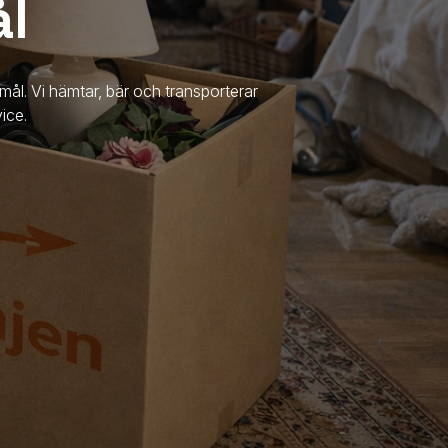
ål
mål. Vi hämtar, bär och transporterar
ice.