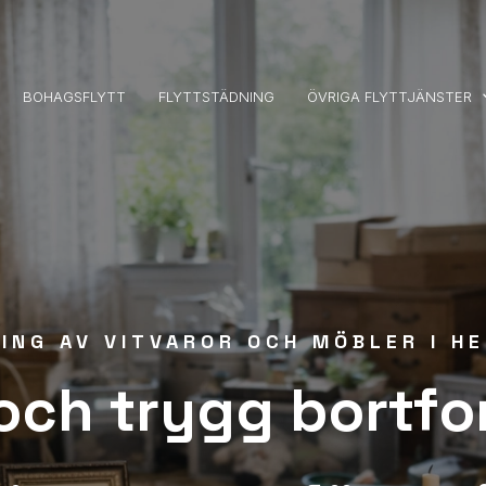
keyboar
BOHAGSFLYTT
FLYTTSTÄDNING
ÖVRIGA FLYTTJÄNSTER
ING AV VITVAROR OCH MÖBLER I HE
och trygg bortfor