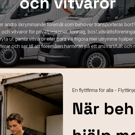
och vitvaror
ler andra skrymmande föremål som behöver transporteras bort? F
 och vitvaror för privatpersoner, företag, bostadsrättsförening
yta ut gamla vitvaror eller bara vill frigöra mer utrymme hjälper
terar och ser till att föremålen hanteras på ett ansvarsfullt och m
En flyttfirma för alla - Flyttlinj
När be