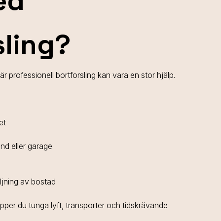
ed
sling?
r professionell bortforsling kan vara en stor hjälp.
et
ind eller garage
äljning av bostad
lipper du tunga lyft, transporter och tidskrävande