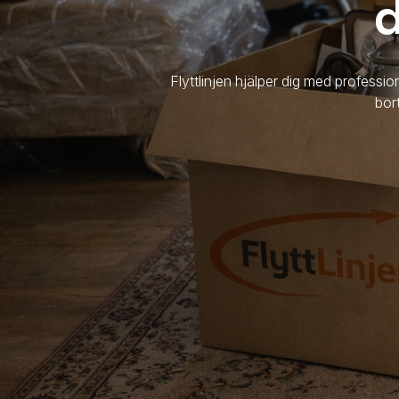
d
Flyttlinjen hjälper dig med professi
bor