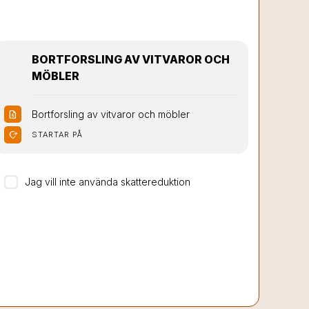
BORTFORSLING AV VITVAROR OCH
MÖBLER
Bortforsling av vitvaror och möbler
request_quote
moved_location
STARTAR PÅ
Jag vill inte använda skattereduktion