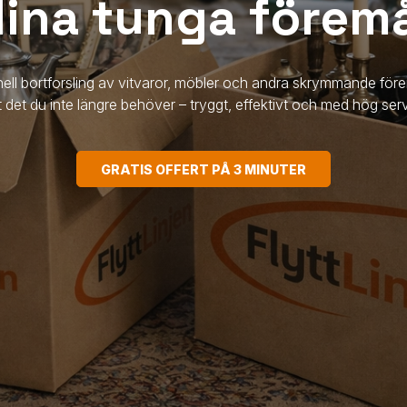
ina tunga förem
onell bortforsling av vitvaror, möbler och andra skrymmande före
t det du inte längre behöver – tryggt, effektivt och med hög serv
GRATIS OFFERT PÅ 3 MINUTER