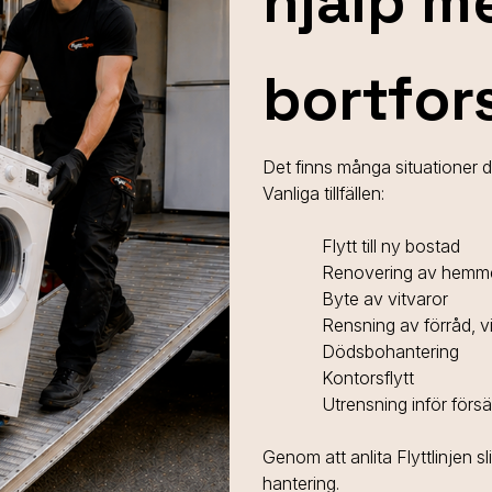
hjälp m
bortfor
Det finns många situationer dä
Vanliga tillfällen:
Flytt till ny bostad
Renovering av hemm
Byte av vitvaror
Rensning av förråd, v
Dödsbohantering
Kontorsflytt
Utrensning inför förs
Genom att anlita Flyttlinjen s
hantering.