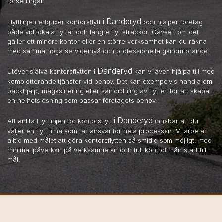
förseningar.
i Danderyd
Flyttlinjen erbjuder kontorsflytt
och hjälper företag
både vid lokala flyttar och längre flyttsträckor. Oavsett om det
gäller ett mindre kontor eller en större verksamhet kan du räkna
med samma höga servicenivå och professionella genomförande.
i Danderyd
Utöver själva kontorsflytten
kan vi även hjälpa till med
kompletterande tjänster vid behov. Det kan exempelvis handla om
packhjälp, magasinering eller samordning av flytten för att skapa
en helhetslösning som passar företagets behov.
i Danderyd
Att anlita Flyttlinjen för kontorsflytt
innebär att du
väljer en flyttfirma som tar ansvar för hela processen. Vi arbetar
alltid med målet att göra kontorsflytten så smidig som möjligt, med
minimal påverkan på verksamheten och full kontroll från start till
mål.