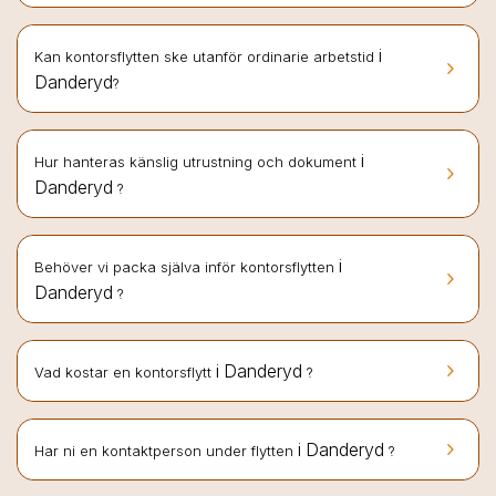
i
Kan kontorsflytten ske utanför ordinarie arbetstid
keyboard_arrow_right
Danderyd
?
i
Hur hanteras känslig utrustning och dokument
keyboard_arrow_right
Danderyd
?
i
Behöver vi packa själva inför kontorsflytten
keyboard_arrow_right
Danderyd
?
keyboard_arrow_right
i Danderyd
Vad kostar en kontorsflytt
?
keyboard_arrow_right
i Danderyd
Har ni en kontaktperson under flytten
?