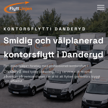
KONTORSFLYTTI DANDERYD
Smidig och välplanerad
kontorsflytt i Danderyd
i
Flyttlinjen hjälper företag med professionell kontorsflytt
Danderyd
. Med tydlig planering, hög service och minimal
påverkan på verksamheten ser vi till att flytten genomförs tryggt
och effektivt.