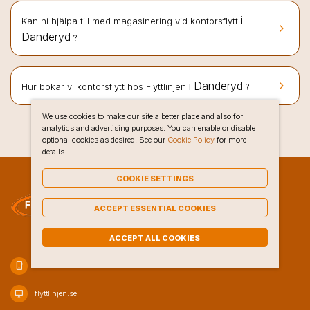
i
Kan ni hjälpa till med magasinering vid kontorsflytt
keyboard_arrow_right
Danderyd
?
keyboard_arrow_right
i Danderyd
Hur bokar vi kontorsflytt hos Flyttlinjen
?
We use cookies to make our site a better place and also for
analytics and advertising purposes. You can enable or disable
optional cookies as desired. See our
Cookie Policy
for more
details.
COOKIE SETTINGS
ACCEPT ESSENTIAL COOKIES
ACCEPT ALL COOKIES
phone_iphone
020-10 47 80
desktop_mac
flyttlinjen.se