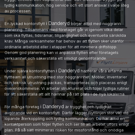
tydlig kommunikation, hög service och ett stort ansvar i varje steg
av processen.
i Danderyd
En lyckad kontorsflytt
börjar alltid med noggrann
planering. Tillsammans med företaget går vi igenom vilka delar
som ska flyttas, tidsramar, tillgänglighet och eventuella särskilda
krav. Många verksamheter har behov av att flytten sker utanför
ordinarie arbetstid eller i etapper för att minimera driftstopp.
Genom god planering kan vi anpassa flytten efter företagets
verksamhet och säkerställa ett smidigt genomförande.
i Danderyd
Under själva kontorsflytten
hanterar våra erfarna
flyttteam all utrustning med stor noggrannhet. Möbler, inventarier
och teknisk utrustning packas, transporteras och placeras enligt
överenskommelse. Vi arbetar strukturerat och följer tydliga rutiner
för att säkerställa att allt hamnar på rätt plats i de nya lokalerna.
i Danderyd
För många företag
är trygghet och tydlighet
avgörande vid en kontorsflytt. Därför lägger Flyttlinjen stor vikt vid
löpande återkoppling och tydlig kommunikation. Du har alltid en
kontaktperson som följer flytten och ser till att arbetet utförs enligt
plan. På så sätt minimeras risken för missförstånd och onödiga