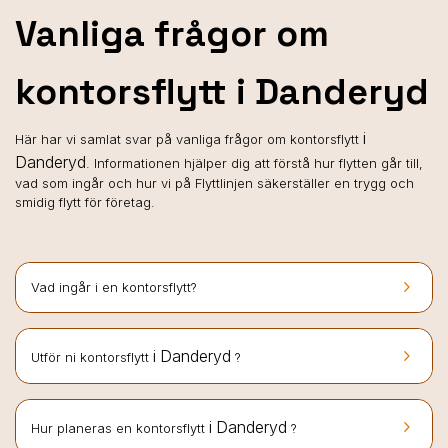
Vanliga frågor om
kontorsflytt i Danderyd
i
Här har vi samlat svar på vanliga frågor om kontorsflytt
Danderyd
. Informationen hjälper dig att förstå hur flytten går till,
vad som ingår och hur vi på Flyttlinjen säkerställer en trygg och
smidig flytt för företag.
keyboard_arrow_right
Vad ingår i en kontorsflytt?
keyboard_arrow_right
i Danderyd
Utför ni kontorsflytt
?
keyboard_arrow_right
i Danderyd
Hur planeras en kontorsflytt
?