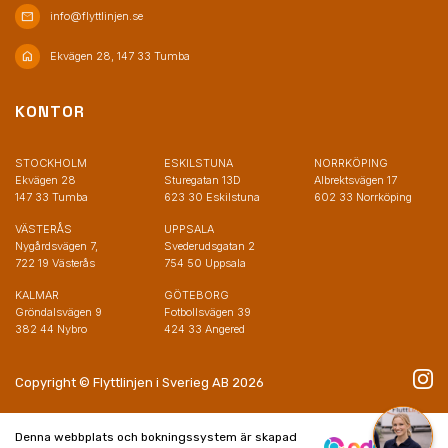
mail
info@flyttlinjen.se
home
Ekvägen 28, 147 33 Tumba
KONTOR
STOCKHOLM
ESKILSTUNA
NORRKÖPING
Ekvägen 28
Sturegatan 13D
Albrektsvägen 17
147 33 Tumba
623 30 Eskilstuna
602 33 Norrköping
VÄSTERÅS
UPPSALA
Nygårdsvägen 7,
Svederudsgatan 2
722 19 Västerås
754 50 Uppsala
KALMAR
GÖTEBORG
Gröndalsvägen 9
Fotbollsvägen 39
382 44 Nybro
424 33 Angered
Copyright © Flyttlinjen i Sverieg AB 2026
Denna webbplats och bokningssystem är skapad