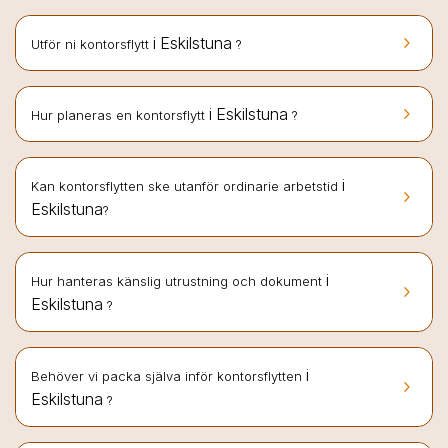
keyboard_arrow_right
i Eskilstuna
Utför ni kontorsflytt
?
keyboard_arrow_right
i Eskilstuna
Hur planeras en kontorsflytt
?
i
Kan kontorsflytten ske utanför ordinarie arbetstid
keyboard_arrow_right
Eskilstuna
?
i
Hur hanteras känslig utrustning och dokument
keyboard_arrow_right
Eskilstuna
?
i
Behöver vi packa själva inför kontorsflytten
keyboard_arrow_right
Eskilstuna
?