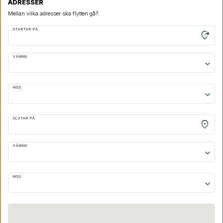
ADRESSER
Mellan vilka adresser ska flytten gå?
STARTAR PÅ
moved_location
VÅNING
keyboard_arrow_down
HISS
keyboard_arrow_down
SLUTAR PÅ
location_on
VÅNING
keyboard_arrow_down
HISS
keyboard_arrow_down