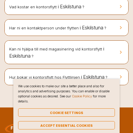
keyboard_arrow_right
i Eskilstuna
Vad kostar en kontorsflytt
?
keyboard_arrow_right
i Eskilstuna
Har ni en kontaktperson under flytten
?
i
Kan ni hjälpa till med magasinering vid kontorsflytt
keyboard_arrow_right
Eskilstuna
?
keyboard_arrow_right
i Eskilstuna
Hur bokar vi kontorsflytt hos Flyttlinjen
?
We use cookies to make our site a better place and also for
analytics and advertising purposes. You can enable or disable
optional cookies as desired. See our
Cookie Policy
for more
details.
COOKIE SETTINGS
ACCEPT ESSENTIAL COOKIES