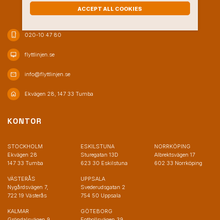
ACCEPT ALL COOKIES
phone_iphone
020-10 47 80
desktop_mac
flyttlinjen.se
mail
info@flyttlinjen.se
home
Ekvägen 28, 147 33 Tumba
KONTOR
STOCKHOLM
ESKILSTUNA
NORRKÖPING
Ekvägen 28
Sturegatan 13D
Albrektsvägen 17
147 33 Tumba
623 30 Eskilstuna
602 33 Norrköping
VÄSTERÅS
UPPSALA
Nygårdsvägen 7,
Svederudsgatan 2
722 19 Västerås
754 50 Uppsala
KALMAR
GÖTEBORG
Gröndalsvägen 9
Fotbollsvägen 39