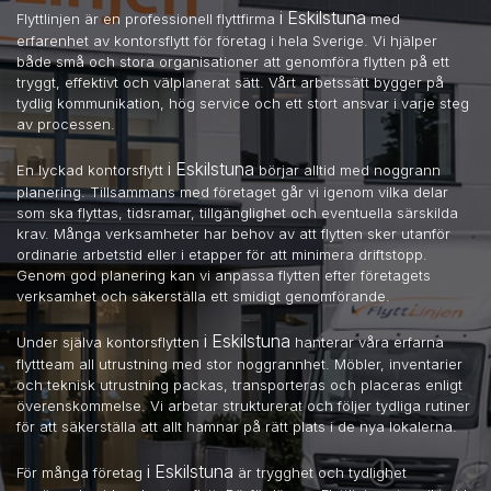
i Eskilstuna
Flyttlinjen är en professionell flyttfirma
med
erfarenhet av kontorsflytt för företag i hela Sverige. Vi hjälper
både små och stora organisationer att genomföra flytten på ett
tryggt, effektivt och välplanerat sätt. Vårt arbetssätt bygger på
tydlig kommunikation, hög service och ett stort ansvar i varje steg
av processen.
i Eskilstuna
En lyckad kontorsflytt
börjar alltid med noggrann
planering. Tillsammans med företaget går vi igenom vilka delar
som ska flyttas, tidsramar, tillgänglighet och eventuella särskilda
krav. Många verksamheter har behov av att flytten sker utanför
ordinarie arbetstid eller i etapper för att minimera driftstopp.
Genom god planering kan vi anpassa flytten efter företagets
verksamhet och säkerställa ett smidigt genomförande.
i Eskilstuna
Under själva kontorsflytten
hanterar våra erfarna
flyttteam all utrustning med stor noggrannhet. Möbler, inventarier
och teknisk utrustning packas, transporteras och placeras enligt
överenskommelse. Vi arbetar strukturerat och följer tydliga rutiner
för att säkerställa att allt hamnar på rätt plats i de nya lokalerna.
i Eskilstuna
För många företag
är trygghet och tydlighet