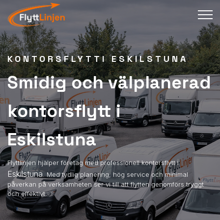
KONTORSFLYTTI ESKILSTUNA
Smidig och välplanerad
kontorsflytt i
Eskilstuna
i
Flyttlinjen hjälper företag med professionell kontorsflytt
Eskilstuna
. Med tydlig planering, hög service och minimal
påverkan på verksamheten ser vi till att flytten genomförs tryggt
och effektivt.