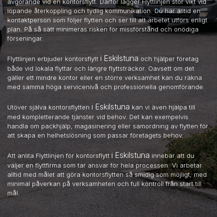
avgörande vid en kontorsflytt. Därför lägger Flyttlinjen stor vikt vid
löpande återkoppling och tydlig kommunikation. Du har alltid en
kontaktperson som följer flytten och ser till att arbetet utförs enligt
plan. På så sätt minimeras risken för missförstånd och onödiga
förseningar.
i Eskilstuna
Flyttlinjen erbjuder kontorsflytt
och hjälper företag
både vid lokala flyttar och längre flyttsträckor. Oavsett om det
gäller ett mindre kontor eller en större verksamhet kan du räkna
med samma höga servicenivå och professionella genomförande.
i Eskilstuna
Utöver själva kontorsflytten
kan vi även hjälpa till
med kompletterande tjänster vid behov. Det kan exempelvis
handla om packhjälp, magasinering eller samordning av flytten för
att skapa en helhetslösning som passar företagets behov.
i Eskilstuna
Att anlita Flyttlinjen för kontorsflytt
innebär att du
väljer en flyttfirma som tar ansvar för hela processen. Vi arbetar
alltid med målet att göra kontorsflytten så smidig som möjligt, med
minimal påverkan på verksamheten och full kontroll från start till
mål.