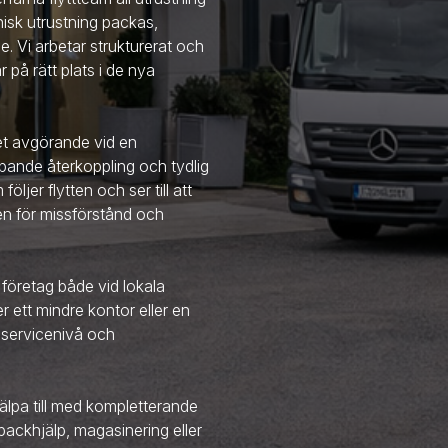
isk utrustning packas,
. Vi arbetar strukturerat och
ar på rätt plats i de nya
et avgörande vid en
 löpande återkoppling och tydlig
ljer flytten och ser till att
ken för missförstånd och
 företag både vid lokala
er ett mindre kontor eller en
servicenivå och
älpa till med kompletterande
ackhjälp, magasinering eller