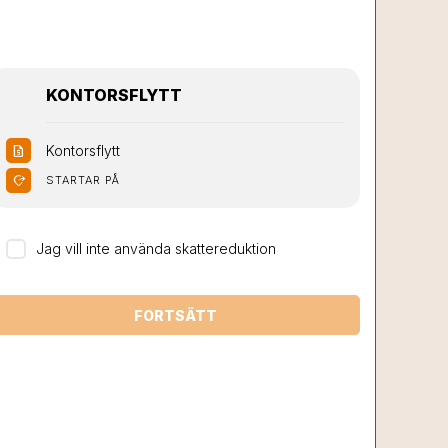
KONTORSFLYTT
Kontorsflytt
request_quote
moved_location
STARTAR PÅ
Jag vill inte använda skattereduktion
FORTSÄTT