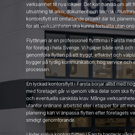
verksamhet till nya lokaler. Det kan handla om allt
utrustning till arkiv, dokument och teknisk utrustni
kontorsflytt ett omfattande projekt där tid, planer
för att verksamheten ska kunna fortsätta utan onö
Flyttlinjen är en professionell flyttfirma
i Farsta
med 
för företag i hela Sverige. Vi hjälper både små och 
genomföra flytten på ett tryggt, effektivt och välpla
bygger på tydlig kommunikation, hög service och et
processen.
En lyckad kontorsflytt
i Farsta
börjar alltid med no
med företaget går vi igenom vilka delar som ska flytt
och eventuella särskilda krav. Många verksamheter 
utanför ordinarie arbetstid eller i etapper för att 
planering kan vi anpassa flytten efter företagets v
smidigt genomförande.
Under själva kontorsflytten
i Farsta
hanterar våra e