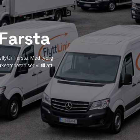
 Farsta
sflytt
i Farsta
. Med tydlig
samheten ser vi till att