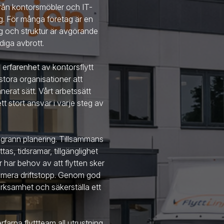
 från kontorsmöbler och IT-
ng. För många företag är en
ing och struktur är avgörande
diga avbrott.
erfarenhet av kontorsflytt
stora organisationer att
nerat sätt. Vårt arbetssätt
t stort ansvar i varje steg av
ggrann planering. Tillsammans
as, tidsramar, tillgänglighet
har behov av att flytten sker
minimera driftstopp. Genom god
erksamhet och säkerställa ett
rfarna flyttteam all utrustning