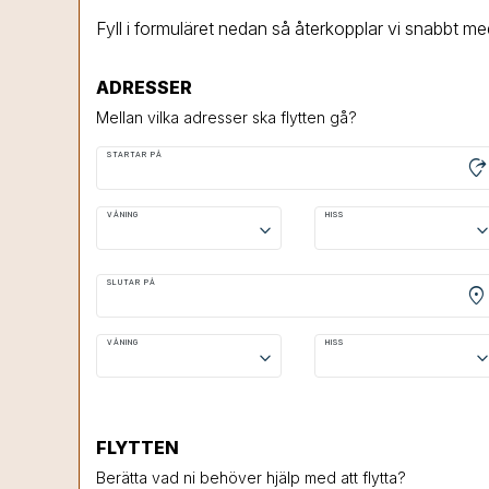
Fyll i formuläret nedan så återkopplar vi snabbt me
ADRESSER
Mellan vilka adresser ska flytten gå?
STARTAR PÅ
moved_location
VÅNING
HISS
keyboard_arrow_down
keyboard_arrow
SLUTAR PÅ
location_on
VÅNING
HISS
keyboard_arrow_down
keyboard_arrow
FLYTTEN
Berätta vad ni behöver hjälp med att flytta?