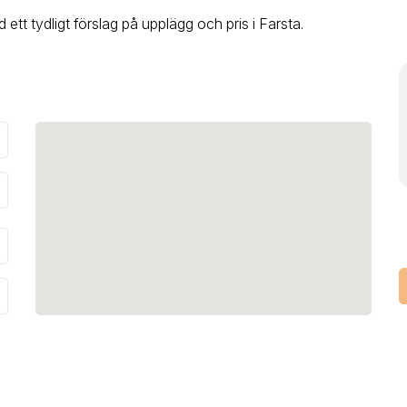
d ett tydligt förslag på upplägg och pris
i Farsta
.
_down
_down