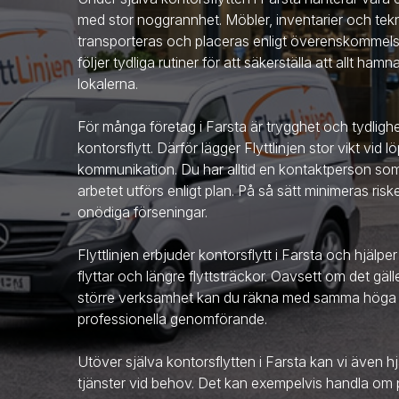
med stor noggrannhet. Möbler, inventarier och tekn
transporteras och placeras enligt överenskommelse
följer tydliga rutiner för att säkerställa att allt hamn
lokalerna.
För många företag
i Farsta
är trygghet och tydligh
kontorsflytt. Därför lägger Flyttlinjen stor vikt vid
kommunikation. Du har alltid en kontaktperson som fö
arbetet utförs enligt plan. På så sätt minimeras ris
onödiga förseningar.
Flyttlinjen erbjuder kontorsflytt
i Farsta
och hjälper
flyttar och längre flyttsträckor. Oavsett om det gäll
större verksamhet kan du räkna med samma höga 
professionella genomförande.
Utöver själva kontorsflytten
i Farsta
kan vi även hj
tjänster vid behov. Det kan exempelvis handla om p