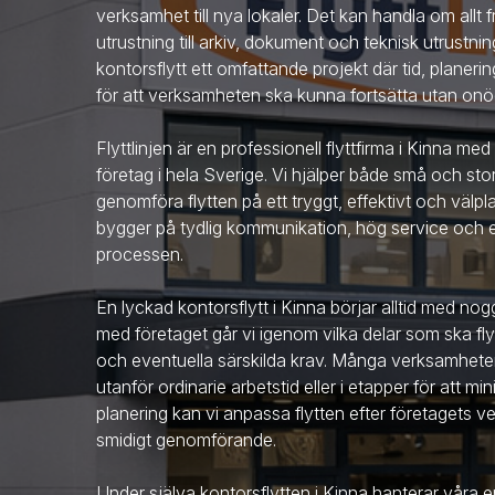
verksamhet till nya lokaler. Det kan handla om allt
utrustning till arkiv, dokument och teknisk utrustni
kontorsflytt ett omfattande projekt där tid, planer
för att verksamheten ska kunna fortsätta utan onö
Flyttlinjen är en professionell flyttfirma
i Kinna
med 
företag i hela Sverige. Vi hjälper både små och sto
genomföra flytten på ett tryggt, effektivt och välpla
bygger på tydlig kommunikation, hög service och et
processen.
En lyckad kontorsflytt
i Kinna
börjar alltid med no
med företaget går vi igenom vilka delar som ska flytt
och eventuella särskilda krav. Många verksamheter 
utanför ordinarie arbetstid eller i etapper för att 
planering kan vi anpassa flytten efter företagets v
smidigt genomförande.
Under själva kontorsflytten
i Kinna
hanterar våra er