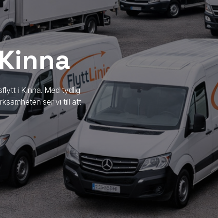
 Kinna
sflytt
i Kinna
. Med tydlig
samheten ser vi till att