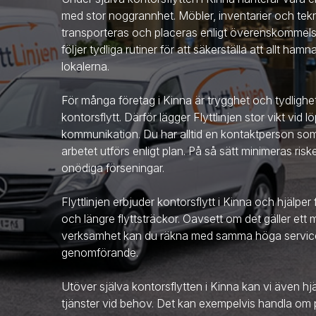
med stor noggrannhet. Möbler, inventarier och tekn
transporteras och placeras enligt överenskommelse
följer tydliga rutiner för att säkerställa att allt hamn
lokalerna.
För många företag
i Kinna
är trygghet och tydligh
kontorsflytt. Därför lägger Flyttlinjen stor vikt vid
kommunikation. Du har alltid en kontaktperson som fö
arbetet utförs enligt plan. På så sätt minimeras ris
onödiga förseningar.
Flyttlinjen erbjuder kontorsflytt
i Kinna
och hjälper f
och längre flyttsträckor. Oavsett om det gäller ett 
verksamhet kan du räkna med samma höga service
genomförande.
Utöver själva kontorsflytten
i Kinna
kan vi även hj
tjänster vid behov. Det kan exempelvis handla om p