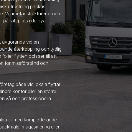
isk utrustning packas,
. Vi arbetar strukturerat och
ar på rätt plats i de nya
et avgörande vid en
 löpande återkoppling och tydlig
ljer flytten och ser till att
ken för missförstånd och
öretag både vid lokala flyttar
mindre kontor eller en större
nivå och professionella
älpa till med kompletterande
ackhjälp, magasinering eller