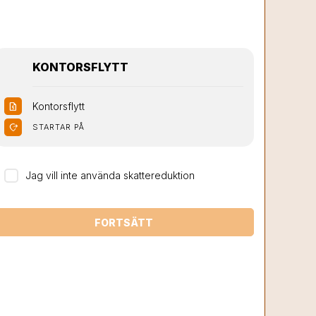
KONTORSFLYTT
Kontorsflytt
request_quote
moved_location
STARTAR PÅ
Jag vill inte använda skattereduktion
FORTSÄTT