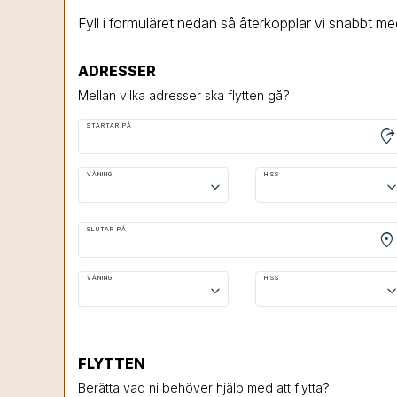
Fyll i formuläret nedan så återkopplar vi snabbt me
ADRESSER
Mellan vilka adresser ska flytten gå?
STARTAR PÅ
moved_location
VÅNING
HISS
keyboard_arrow_down
keyboard_arrow
SLUTAR PÅ
location_on
VÅNING
HISS
keyboard_arrow_down
keyboard_arrow
FLYTTEN
Berätta vad ni behöver hjälp med att flytta?