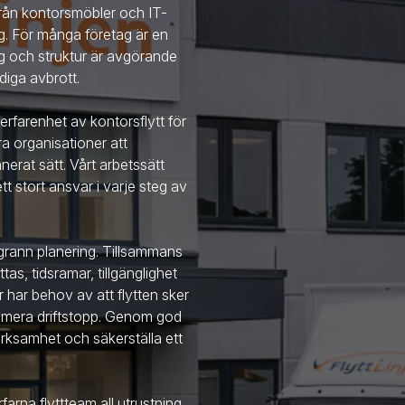
 från kontorsmöbler och IT-
ng. För många företag är en
ing och struktur är avgörande
diga avbrott.
erfarenhet av kontorsflytt för
ra organisationer att
nerat sätt. Vårt arbetssätt
t stort ansvar i varje steg av
ggrann planering. Tillsammans
as, tidsramar, tillgänglighet
har behov av att flytten sker
minimera driftstopp. Genom god
erksamhet och säkerställa ett
farna flyttteam all utrustning