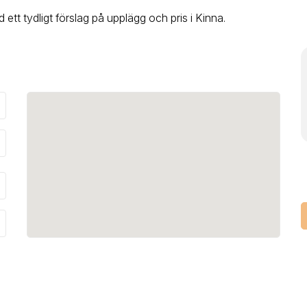
d ett tydligt förslag på upplägg och pris
i Kinna
.
_down
_down