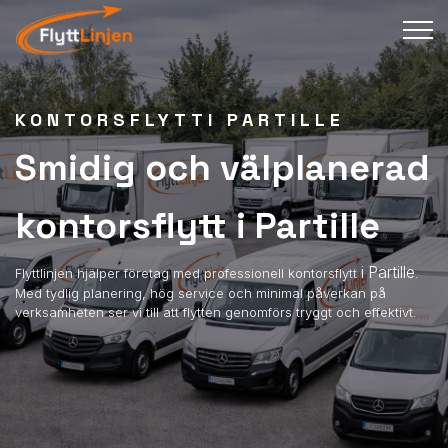
KONTORSFLYTTI PARTILLE
Smidig och välplanerad
kontorsflytt i Partille
i Partille
Flyttlinjen hjälper företag med professionell kontorsflytt
.
Med tydlig planering, hög service och minimal påverkan på
verksamheten ser vi till att flytten genomförs tryggt och effektivt.