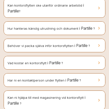
i
Kan kontorsflytten ske utanför ordinarie arbetstid
keyboard_arrow_right
Partille
?
keyboard_arrow_right
i Partille
Hur hanteras känslig utrustning och dokument
?
keyboard_arrow_right
i Partille
Behöver vi packa själva inför kontorsflytten
?
keyboard_arrow_right
i Partille
Vad kostar en kontorsflytt
?
keyboard_arrow_right
i Partille
Har ni en kontaktperson under flytten
?
i
Kan ni hjälpa till med magasinering vid kontorsflytt
keyboard_arrow_right
Partille
?