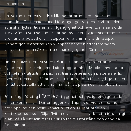
processen.
i Partille
En lyckad kontorsflytt
börjar alltid med noggrann
planering. Tillsammans med företaget går vi igenom vilka delar
som ska flyttas, tidsramar, tillgänglighet och eventuella särskilda
krav. Många verksamheter har behov av att flytten sker utanför
ordinarie arbetstid eller i etapper för att minimera driftstopp.
Genom god planering kan vi anpassa flytten efter företagets
verksamhet och säkerställa ett smidigt genomförande.
i Partille
Under själva kontorsflytten
hanterar våra erfarna
flyttteam all utrustning med stor noggrannhet. Möbler, inventarier
och teknisk utrustning packas, transporteras och placeras enligt
överenskommelse. Vi arbetar strukturerat och följer tydliga rutiner
för att säkerställa att allt hamnar på rätt plats i de nya lokalerna.
i Partille
För många företag
är trygghet och tydlighet avgörande
vid en kontorsflytt. Därför lägger Flyttlinjen stor vikt vid löpande
återkoppling och tydlig kommunikation. Du har alltid en
kontaktperson som följer flytten och ser till att arbetet utförs enligt
plan. På så sätt minimeras risken för missförstånd och onödiga
förseningar.