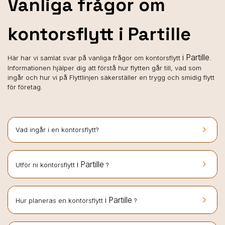
Vanliga frågor om
kontorsflytt i Partille
i Partille
Här har vi samlat svar på vanliga frågor om kontorsflytt
.
Informationen hjälper dig att förstå hur flytten går till, vad som
ingår och hur vi på Flyttlinjen säkerställer en trygg och smidig flytt
för företag.
keyboard_arrow_right
Vad ingår i en kontorsflytt?
keyboard_arrow_right
i Partille
Utför ni kontorsflytt
?
keyboard_arrow_right
i Partille
Hur planeras en kontorsflytt
?