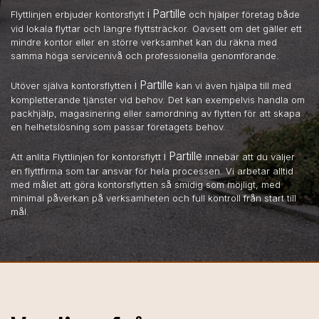
i Partille
Flyttlinjen erbjuder kontorsflytt
och hjälper företag både
vid lokala flyttar och längre flyttsträckor. Oavsett om det gäller ett
mindre kontor eller en större verksamhet kan du räkna med
samma höga servicenivå och professionella genomförande.
i Partille
Utöver själva kontorsflytten
kan vi även hjälpa till med
kompletterande tjänster vid behov. Det kan exempelvis handla om
packhjälp, magasinering eller samordning av flytten för att skapa
en helhetslösning som passar företagets behov.
i Partille
Att anlita Flyttlinjen för kontorsflytt
innebär att du väljer
en flyttfirma som tar ansvar för hela processen. Vi arbetar alltid
med målet att göra kontorsflytten så smidig som möjligt, med
minimal påverkan på verksamheten och full kontroll från start till
mål.