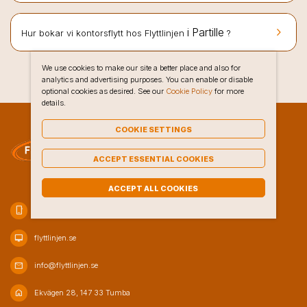
keyboard_arrow_right
i Partille
Hur bokar vi kontorsflytt hos Flyttlinjen
?
We use cookies to make our site a better place and also for
analytics and advertising purposes. You can enable or disable
optional cookies as desired. See our
Cookie Policy
for more
details.
COOKIE SETTINGS
ACCEPT ESSENTIAL COOKIES
ACCEPT ALL COOKIES
phone_iphone
020-10 47 80
desktop_mac
flyttlinjen.se
mail
info@flyttlinjen.se
home
Ekvägen 28, 147 33 Tumba