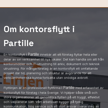
Om kontorsflytt i
Partille
i Partille
En kontorsflytt
innebär att ett företag flyttar hela eller
delar av sin verksamhet till nya lokaler. Det kan handla om allt från
kontorsmöbler och IT-utrustning till arkiv, dokument och teknisk
utrustning. För många företag är en kontorsflytt ett omfattande
projekt där tid, planering och struktur är avgörande för att
verksamheten ska kunna fortsätta utan onödiga avbrott.
i Partille
Flyttlinjen är en professionell flyttfirma
med erfarenhet av
kontorsflytt för företag i hela Sverige. Vi hjälper både små och
stora organisationer att genomföra flytten på ett tryggt, effektivt
och välplanerat sätt. Vårt arbetssätt bygger på tydlig
kommunikation, hög service och ett stort ansvar i varje steg av