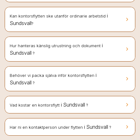
i
Kan kontorsflytten ske utanför ordinarie arbetstid
keyboard_arrow_right
Sundsvall
?
i
Hur hanteras känslig utrustning och dokument
keyboard_arrow_right
Sundsvall
?
i
Behöver vi packa själva inför kontorsflytten
keyboard_arrow_right
Sundsvall
?
keyboard_arrow_right
i Sundsvall
Vad kostar en kontorsflytt
?
keyboard_arrow_right
i Sundsvall
Har ni en kontaktperson under flytten
?