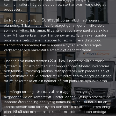
kommunikation, hög service och ett stort ansvar i varje steg av
processen.
i Sundsvall
En lyckad kontorsflytt
börjar alltid med noggrann
planering. Tillsammans med företaget går vi igenom vilka delar
som ska flyttas, tidsramar, tillgänglighet och eventuella särskilda
krav. Många verksamheter har behov av att flytten sker utanför
ordinarie arbetstid eller i etapper för att minimera driftstopp.
Genom god planering kan vi anpassa flytten efter företagets
verksamhet och säkerställa ett smidigt genomförande.
i Sundsvall
Under själva kontorsflytten
hanterar våra erfarna
flyttteam all utrustning med stor noggrannhet. Möbler, inventarier
och teknisk utrustning packas, transporteras och placeras enligt
överenskommelse. Vi arbetar strukturerat och följer tydliga rutiner
för att säkerställa att allt hamnar på rätt plats i de nya lokalerna.
i Sundsvall
För många företag
är trygghet och tydlighet
avgörande vid en kontorsflytt. Därför lägger Flyttlinjen stor vikt vid
löpande återkoppling och tydlig kommunikation. Du har alltid en
kontaktperson som följer flytten och ser till att arbetet utförs enligt
plan. På så sätt minimeras risken för missförstånd och onödiga