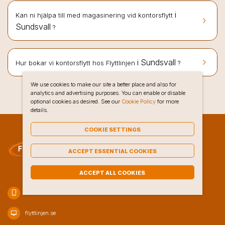
i
Kan ni hjälpa till med magasinering vid kontorsflytt
keyboard_arrow_right
Sundsvall
?
keyboard_arrow_right
i Sundsvall
Hur bokar vi kontorsflytt hos Flyttlinjen
?
We use cookies to make our site a better place and also for
analytics and advertising purposes. You can enable or disable
optional cookies as desired. See our
Cookie Policy
for more
details.
COOKIE SETTINGS
ACCEPT ESSENTIAL COOKIES
ACCEPT ALL COOKIES
phone_iphone
020-10 47 80
desktop_mac
flyttlinjen.se