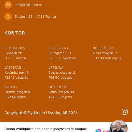
mail
info@flyttlinjen.se
home
Ekvägen 28, 147 33 Tumba
KONTOR
STOCKHOLM
ESKILSTUNA
NORRKÖPING
Ekvägen 28
Sturegatan 13D
Albrektsvägen 17
147 33 Tumba
623 30 Eskilstuna
602 33 Norrköping
VÄSTERÅS
UPPSALA
Nygårdsvägen 7,
Svederudsgatan 2
722 19 Västerås
754 50 Uppsala
KALMAR
GÖTEBORG
Gröndalsvägen 9
Fotbollsvägen 39
382 44 Nybro
424 33 Angered
Copyright © Flyttlinjen i Sverieg AB 2026
Denna webbplats och bokningssystem är skapad