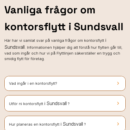
Vanliga frågor om
kontorsflytt i Sundsvall
i
Här har vi samlat svar på vanliga frågor om kontorsflytt
Sundsvall
. Informationen hjälper dig att förstå hur flytten går till,
vad som ingår och hur vi på Flyttlinjen säkerställer en trygg och
smidig flytt för företag.
keyboard_arrow_right
Vad ingår i en kontorsflytt?
keyboard_arrow_right
i Sundsvall
Utför ni kontorsflytt
?
keyboard_arrow_right
i Sundsvall
Hur planeras en kontorsflytt
?