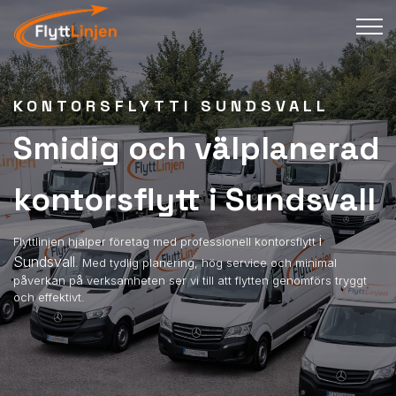
KONTORSFLYTTI SUNDSVALL
Smidig och välplanerad
kontorsflytt i Sundsvall
i
Flyttlinjen hjälper företag med professionell kontorsflytt
Sundsvall
. Med tydlig planering, hög service och minimal
påverkan på verksamheten ser vi till att flytten genomförs tryggt
och effektivt.