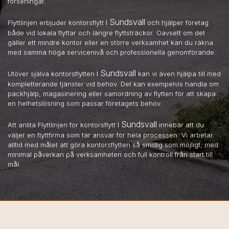
förseningar.
i Sundsvall
Flyttlinjen erbjuder kontorsflytt
och hjälper företag
både vid lokala flyttar och längre flyttsträckor. Oavsett om det
gäller ett mindre kontor eller en större verksamhet kan du räkna
med samma höga servicenivå och professionella genomförande.
i Sundsvall
Utöver själva kontorsflytten
kan vi även hjälpa till med
kompletterande tjänster vid behov. Det kan exempelvis handla om
packhjälp, magasinering eller samordning av flytten för att skapa
en helhetslösning som passar företagets behov.
i Sundsvall
Att anlita Flyttlinjen för kontorsflytt
innebär att du
väljer en flyttfirma som tar ansvar för hela processen. Vi arbetar
alltid med målet att göra kontorsflytten så smidig som möjligt, med
minimal påverkan på verksamheten och full kontroll från start till
mål.