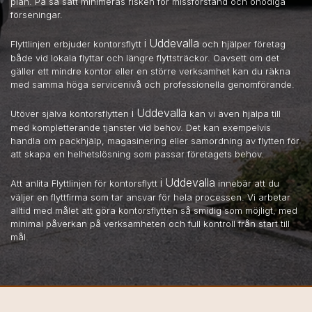
plan. På så sätt minimeras risken för missförstånd och onödiga
förseningar.
i Uddevalla
Flyttlinjen erbjuder kontorsflytt
och hjälper företag
både vid lokala flyttar och längre flyttsträckor. Oavsett om det
gäller ett mindre kontor eller en större verksamhet kan du räkna
med samma höga servicenivå och professionella genomförande.
i Uddevalla
Utöver själva kontorsflytten
kan vi även hjälpa till
med kompletterande tjänster vid behov. Det kan exempelvis
handla om packhjälp, magasinering eller samordning av flytten för
att skapa en helhetslösning som passar företagets behov.
i Uddevalla
Att anlita Flyttlinjen för kontorsflytt
innebär att du
väljer en flyttfirma som tar ansvar för hela processen. Vi arbetar
alltid med målet att göra kontorsflytten så smidig som möjligt, med
minimal påverkan på verksamheten och full kontroll från start till
mål.