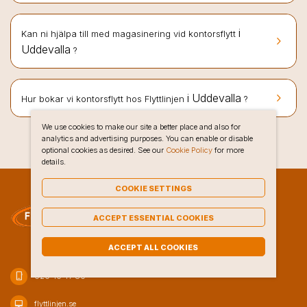
i
Kan ni hjälpa till med magasinering vid kontorsflytt
keyboard_arrow_right
Uddevalla
?
keyboard_arrow_right
i Uddevalla
Hur bokar vi kontorsflytt hos Flyttlinjen
?
We use cookies to make our site a better place and also for
analytics and advertising purposes. You can enable or disable
optional cookies as desired. See our
Cookie Policy
for more
details.
COOKIE SETTINGS
ACCEPT ESSENTIAL COOKIES
ACCEPT ALL COOKIES
phone_iphone
020-10 47 80
desktop_mac
flyttlinjen.se