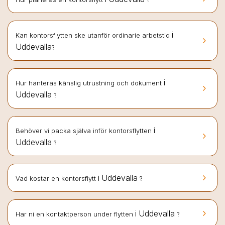
i
Kan kontorsflytten ske utanför ordinarie arbetstid
keyboard_arrow_right
Uddevalla
?
i
Hur hanteras känslig utrustning och dokument
keyboard_arrow_right
Uddevalla
?
i
Behöver vi packa själva inför kontorsflytten
keyboard_arrow_right
Uddevalla
?
keyboard_arrow_right
i Uddevalla
Vad kostar en kontorsflytt
?
keyboard_arrow_right
i Uddevalla
Har ni en kontaktperson under flytten
?