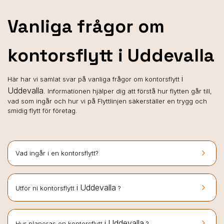
Vanliga frågor om
kontorsflytt i Uddevalla
i
Här har vi samlat svar på vanliga frågor om kontorsflytt
Uddevalla
. Informationen hjälper dig att förstå hur flytten går till,
vad som ingår och hur vi på Flyttlinjen säkerställer en trygg och
smidig flytt för företag.
keyboard_arrow_right
Vad ingår i en kontorsflytt?
keyboard_arrow_right
i Uddevalla
Utför ni kontorsflytt
?
keyboard_arrow_right
i Uddevalla
Hur planeras en kontorsflytt
?