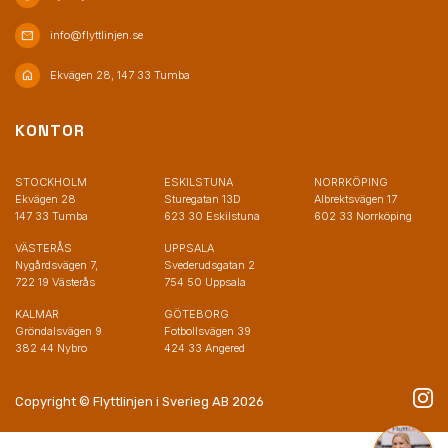
mail
info@flyttlinjen.se
home
Ekvägen 28, 147 33 Tumba
KONTOR
STOCKHOLM
ESKILSTUNA
NORRKÖPING
Ekvägen 28
Sturegatan 13D
Albrektsvägen 17
147 33 Tumba
623 30 Eskilstuna
602 33 Norrköping
VÄSTERÅS
UPPSALA
Nygårdsvägen 7,
Svederudsgatan 2
722 19 Västerås
754 50 Uppsala
KALMAR
GÖTEBORG
Gröndalsvägen 9
Fotbollsvägen 39
382 44 Nybro
424 33 Angered
Copyright © Flyttlinjen i Sverieg AB 2026