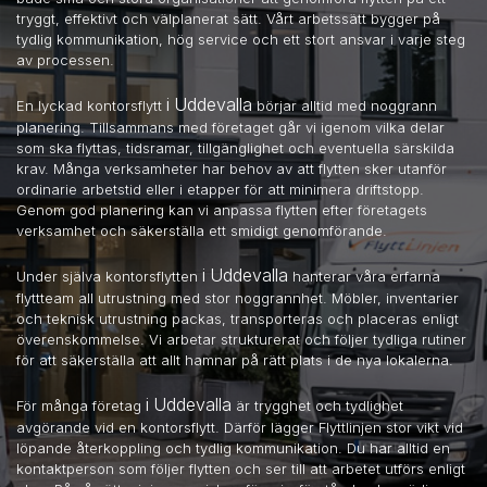
tryggt, effektivt och välplanerat sätt. Vårt arbetssätt bygger på
tydlig kommunikation, hög service och ett stort ansvar i varje steg
av processen.
i Uddevalla
En lyckad kontorsflytt
börjar alltid med noggrann
planering. Tillsammans med företaget går vi igenom vilka delar
som ska flyttas, tidsramar, tillgänglighet och eventuella särskilda
krav. Många verksamheter har behov av att flytten sker utanför
ordinarie arbetstid eller i etapper för att minimera driftstopp.
Genom god planering kan vi anpassa flytten efter företagets
verksamhet och säkerställa ett smidigt genomförande.
i Uddevalla
Under själva kontorsflytten
hanterar våra erfarna
flyttteam all utrustning med stor noggrannhet. Möbler, inventarier
och teknisk utrustning packas, transporteras och placeras enligt
överenskommelse. Vi arbetar strukturerat och följer tydliga rutiner
för att säkerställa att allt hamnar på rätt plats i de nya lokalerna.
i Uddevalla
För många företag
är trygghet och tydlighet
avgörande vid en kontorsflytt. Därför lägger Flyttlinjen stor vikt vid
löpande återkoppling och tydlig kommunikation. Du har alltid en
kontaktperson som följer flytten och ser till att arbetet utförs enligt