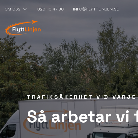
keyboard_arrow_down
OM OSS
020-10 47 80
INFO@FLYTTLINJEN.SE
TRAFIKSÄKERHET VID VARJ
Så arbetar vi 