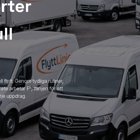
rter
ll
l flytt. Genom tydliga rutiner,
ete arbetar Flyttlinjen för att
rje uppdrag.