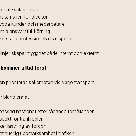
a trafiksäkerheten
ska risken för olyckor
ydda kunder och medarbetare
mja ansvarsfull körning
erställa professionella transporter
tlinjer skapar trygghet både internt och externt.
kommer alltid först
jen prioriteras säkerheten vid varje transport.
r bland annat:
passad hastighet efter rådande förhållanden
pekt för trafikregler
er lastning av fordon
tinuerlig uppmärksamhet i trafiken