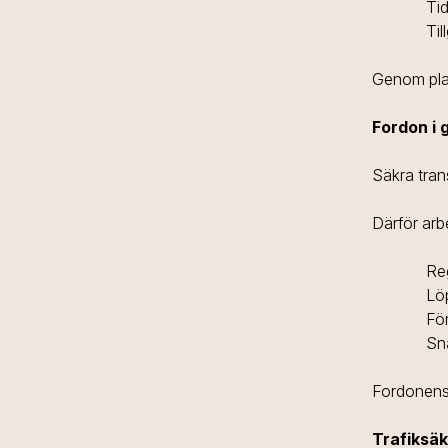
Ti
Til
Genom pla
Fordon i 
Säkra tran
Därför arb
Re
Lö
Fö
Sna
Fordonens 
Trafiksäk