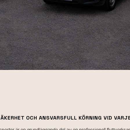
SÄKERHET OCH ANSVARSFULL KÖRNING VID VARJ
sporter är en grundläggande del av en professionell flyttverksa