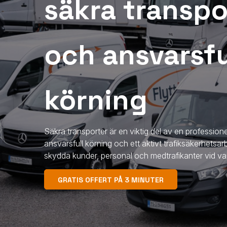
säkra transpo
och ansvarsfu
körning
Säkra transporter är en viktig del av en professionel
ansvarsfull körning och ett aktivt trafiksäkerhetsarb
skydda kunder, personal och medtrafikanter vid va
GRATIS OFFERT PÅ 3 MINUTER