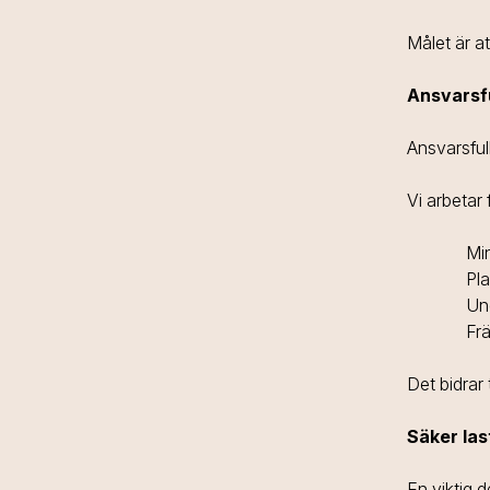
Målet är a
Ansvarsfu
Ansvarsfull
Vi arbetar f
Min
Pla
Und
Frä
Det bidrar 
Säker las
En viktig d