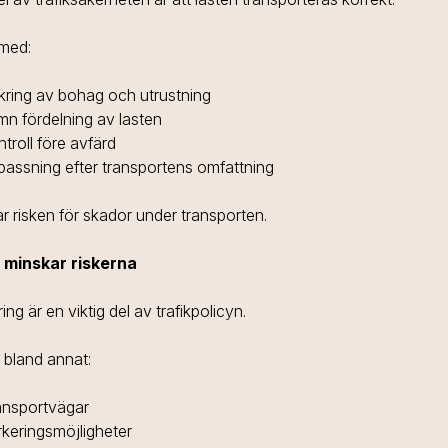
 med:
kring av bohag och utrustning
mn fördelning av lasten
troll före avfärd
passning efter transportens omfattning
r risken för skador under transporten.
 minskar riskerna
ng är en viktig del av trafikpolicyn.
r bland annat:
ansportvägar
keringsmöjligheter