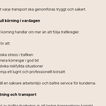
tt varje transport ska genomföras tryggt och säkert.
ll körning i vardagen
 körning handlar om mer än att följa trafikregler.
ör att:
ska stress i trafiken
nera körningar i god tid
vika riskfyllda situationer
mja ett lugnt och professionellt körsätt
till en säkrare arbetsmiljö och bättre service för kunderna.
tning och transport
el av trafiksäkerheten är att lasten transporteras korrekt.