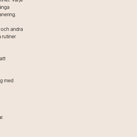
långa
anering.
re och andra
 rutiner
att
ing med
r.