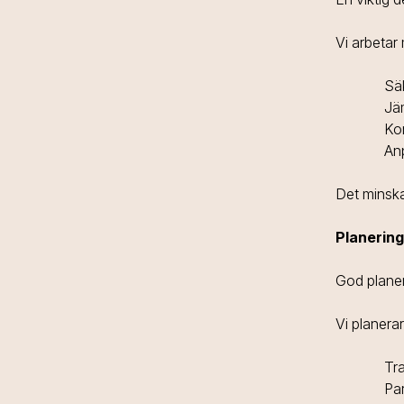
Vi arbetar
Sä
Jä
Kon
An
Det minska
Planering
God planeri
Vi planera
Tr
Par