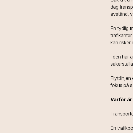
dag transp
avstånd, v
En tydlig t
trafikante
kan risker 
I den här a
säkerställ
Flyttlinje
fokus på s
Varför är 
Transporte
En trafikpol