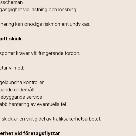
dsscheman
lgänglighet vid lastning och lossning
nering kan onödiga riskmoment undvikas.
gott skick
sporter kräver väl fungerande fordon.
etar vi med:
gelbundna kontroller
pande underhåll
rebyggande service
bb hantering av eventuella fel
skick är en viktig del av trafiksäkerhetsarbetet.
erhet vid företagsflyttar