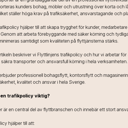
orteras kunders bohag, möbler och utrustning över korta och 
ilket ställer höga krav på trafiksäkerhet, ansvarstagande och pl
rafikpolicy hjälper till att skapa trygghet för kunder, medarbeta
r. Genom att arbeta förebyggande med säker körning och tydliga
minimeras samtidigt som kvaliteten på flyttjänsterna stärks.
rtikeln beskriver vi Flyttlinjens trafikpolicy och hur vi arbetar för 
a säkra transporter och ansvarsfull körning i hela verksamheten.
n erbjuder professionell bohagsflytt, kontorsflytt och magasiner
äkerhet, kvalitet och ansvar i hela Sverige.
en trafikpolicy viktig?
r är en central del av flyttbranschen och innebär ett stort ansva
icy hjälper till att: