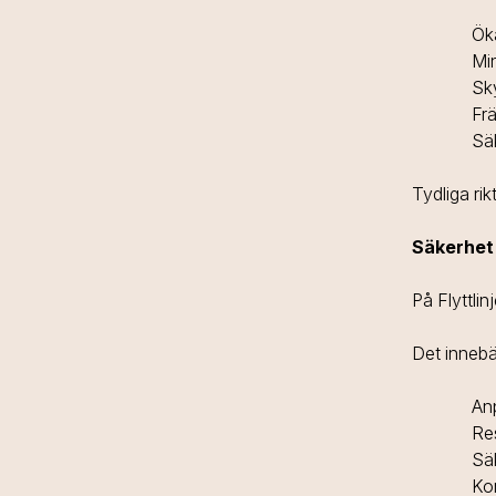
Ök
Min
Sk
Frä
Säk
Tydliga rik
Säkerhet 
På Flyttlin
Det innebä
An
Res
Säk
Kon