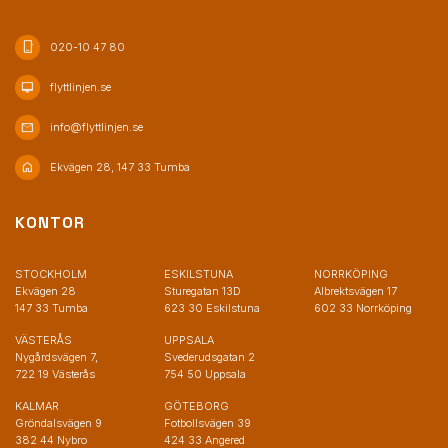
phone_iphone
020-10 47 80
desktop_mac
flyttlinjen.se
mail
info@flyttlinjen.se
home
Ekvägen 28, 147 33 Tumba
KONTOR
STOCKHOLM
ESKILSTUNA
NORRKÖPING
Ekvägen 28
Sturegatan 13D
Albrektsvägen 17
147 33 Tumba
623 30 Eskilstuna
602 33 Norrköping
VÄSTERÅS
UPPSALA
Nygårdsvägen 7,
Svederudsgatan 2
722 19 Västerås
754 50 Uppsala
KALMAR
GÖTEBORG
Gröndalsvägen 9
Fotbollsvägen 39
382 44 Nybro
424 33 Angered