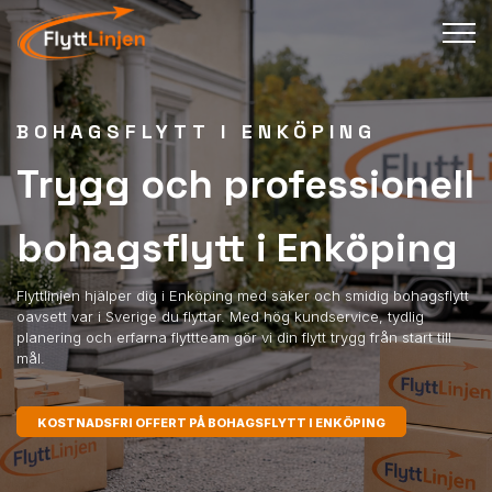
BOHAGSFLYTT I ENKÖPING
Trygg och professionell
bohagsflytt i Enköping
Flyttlinjen hjälper dig i Enköping med säker och smidig bohagsflytt
oavsett var i Sverige du flyttar. Med hög kundservice, tydlig
planering och erfarna flyttteam gör vi din flytt trygg från start till
mål.
KOSTNADSFRI OFFERT PÅ BOHAGSFLYTT I ENKÖPING