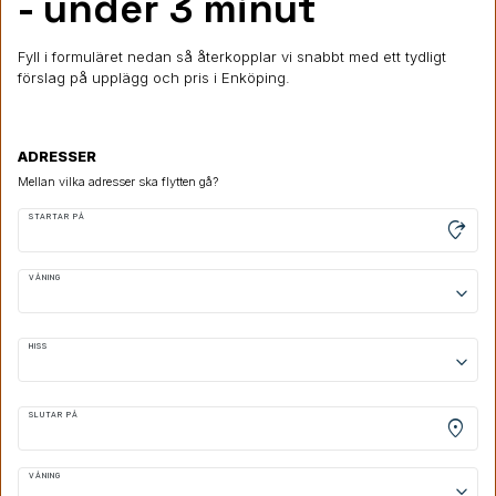
- under 3 minut
Fyll i formuläret nedan så återkopplar vi snabbt med ett tydligt
förslag på upplägg och pris i Enköping.
ADRESSER
Mellan vilka adresser ska flytten gå?
STARTAR PÅ
moved_location
VÅNING
keyboard_arrow_down
HISS
keyboard_arrow_down
SLUTAR PÅ
location_on
VÅNING
keyboard_arrow_down