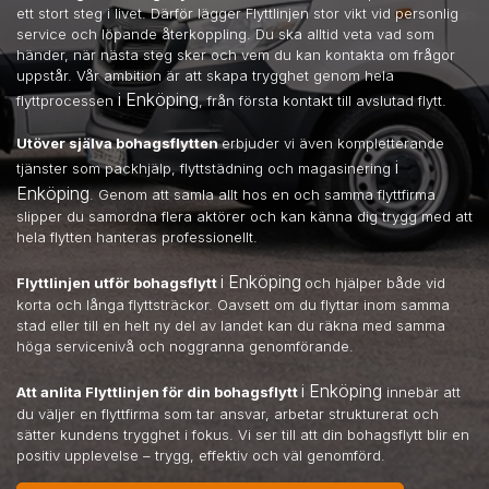
ett stort steg i livet. Därför lägger Flyttlinjen stor vikt vid personlig
service och löpande återkoppling. Du ska alltid veta vad som
händer, när nästa steg sker och vem du kan kontakta om frågor
uppstår. Vår ambition är att skapa trygghet genom hela
i Enköping
flyttprocessen
, från första kontakt till avslutad flytt.
Utöver själva bohagsflytten
erbjuder vi även kompletterande
i
tjänster som packhjälp, flyttstädning och magasinering
Enköping
. Genom att samla allt hos en och samma flyttfirma
slipper du samordna flera aktörer och kan känna dig trygg med att
hela flytten hanteras professionellt.
i Enköping
Flyttlinjen utför bohagsflytt
och hjälper både vid
korta och långa flyttsträckor. Oavsett om du flyttar inom samma
stad eller till en helt ny del av landet kan du räkna med samma
höga servicenivå och noggranna genomförande.
i Enköping
Att anlita Flyttlinjen för din bohagsflytt
innebär att
du väljer en flyttfirma som tar ansvar, arbetar strukturerat och
sätter kundens trygghet i fokus. Vi ser till att din bohagsflytt blir en
positiv upplevelse – trygg, effektiv och väl genomförd.