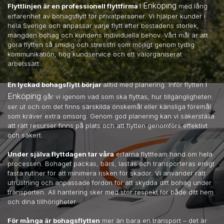
i Enköping
Flyttlinjen är en professionell flyttfirma
med lång
erfarenhet av bohagsflytt för privatpersoner. Vi hjälper kunder i
hela Sverige och anpassar varje flytt efter bostadens storlek,
mängden bohag och kundens individuella behov. Vårt mål är att
göra flytten så smidig och stressfri som möjligt genom tydlig
kommunikation, hög kundservice och ett välorganiserat
arbetssätt.
i
En lyckad bohagsflytt börjar
alltid med planering. Inför flytten
Enköping
går vi igenom vad som ska flyttas, hur tillgängligheten
ser ut och om det finns särskilda önskemål eller känsliga föremål
som kräver extra omsorg. Genom god planering kan vi säkerställa
att rätt resurser finns på plats och att flytten genomförs effektivt
och säkert.
Under själva flyttdagen tar våra
erfarna flyttteam hand om hela
processen. Bohaget packas, bärs, lastas och transporteras enligt
fasta rutiner för att minimera risken för skador. Vi använder rätt
utrustning och anpassade fordon för att skydda ditt bohag under
transporten. All hantering sker med stor respekt för både ditt hem
och dina tillhörigheter.
För många är bohagsflytten
mer än bara en transport – det är