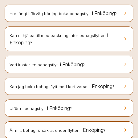
keyboard_arrow_right
i Enköping
Hur långt i förväg bör jag boka bohagsflytt
?
i
Kan ni hjälpa till med packning inför bohagsflytten
keyboard_arrow_right
Enköping
?
keyboard_arrow_right
i Enköping
Vad kostar en bohagsflytt
?
keyboard_arrow_right
i Enköping
Kan jag boka bohagsflytt med kort varsel
?
keyboard_arrow_right
i Enköping
Utför ni bohagsflytt
?
keyboard_arrow_right
i Enköping
Är mitt bohag försäkrat under flytten
?