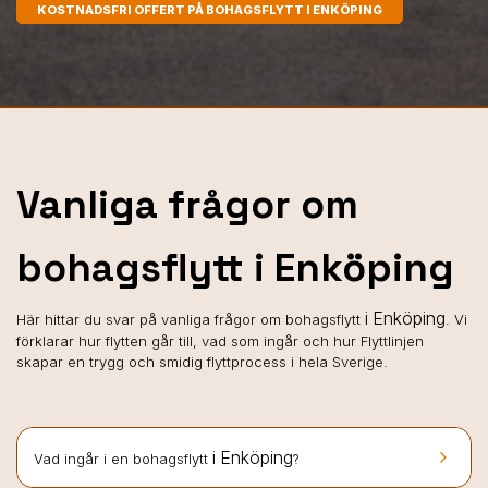
KOSTNADSFRI OFFERT PÅ BOHAGSFLYTT I ENKÖPING
Vanliga frågor om
bohagsflytt i Enköping
i Enköping
Här hittar du svar på vanliga frågor om bohagsflytt
. Vi
förklarar hur flytten går till, vad som ingår och hur Flyttlinjen
skapar en trygg och smidig flyttprocess i hela Sverige.
keyboard_arrow_right
i Enköping
Vad ingår i en bohagsflytt
?