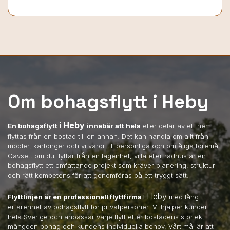
Om bohagsflytt i Heby
i Heby
En bohagsflytt
innebär att hela
eller delar av ett hem
flyttas från en bostad till en annan. Det kan handla om allt från
möbler, kartonger och vitvaror till personliga och ömtåliga föremål.
Oavsett om du flyttar från en lägenhet, villa eller radhus är en
bohagsflytt ett omfattande projekt som kräver planering, struktur
och rätt kompetens för att genomföras på ett tryggt sätt.
i Heby
Flyttlinjen är en professionell flyttfirma
med lång
erfarenhet av bohagsflytt för privatpersoner. Vi hjälper kunder i
hela Sverige och anpassar varje flytt efter bostadens storlek,
mängden bohag och kundens individuella behov. Vårt mål är att