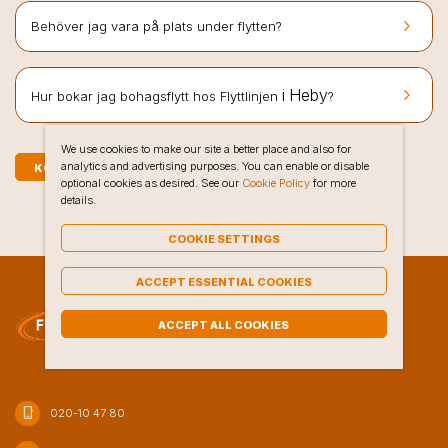
keyboard_arrow_right
Behöver jag vara på plats under flytten?
keyboard_arrow_right
i Heby
Hur bokar jag bohagsflytt hos Flyttlinjen
?
We use cookies to make our site a better place and also for
analytics and advertising purposes. You can enable or disable
KOSTNADSFRI OFFERT PÅ BOHAGSFLYTT I HEBY
optional cookies as desired. See our
Cookie Policy
for more
details.
COOKIE SETTINGS
ACCEPT ESSENTIAL COOKIES
ACCEPT ALL COOKIES
phone_iphone
020-10 47 80