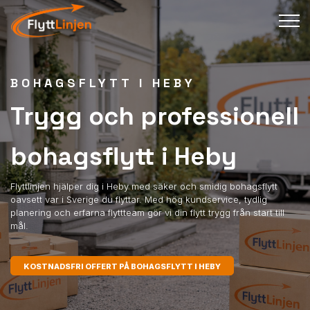
BOHAGSFLYTT I HEBY
Trygg och professionell
bohagsflytt i Heby
Flyttlinjen hjälper dig i Heby med säker och smidig bohagsflytt
oavsett var i Sverige du flyttar. Med hög kundservice, tydlig
planering och erfarna flyttteam gör vi din flytt trygg från start till
mål.
KOSTNADSFRI OFFERT PÅ BOHAGSFLYTT I HEBY