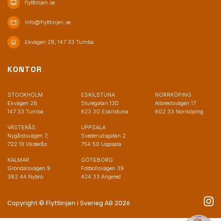
desktop_mac
flyttlinjen.se
mail
info@flyttlinjen.se
home
Ekvägen 28, 147 33 Tumba
KONTOR
STOCKHOLM
ESKILSTUNA
NORRKÖPING
Ekvägen 28
Sturegatan 13D
Albrektsvägen 17
147 33 Tumba
623 30 Eskilstuna
602 33 Norrköping
VÄSTERÅS
UPPSALA
Nygårdsvägen 7,
Svederudsgatan 2
722 19 Västerås
754 50 Uppsala
KALMAR
GÖTEBORG
Gröndalsvägen 9
Fotbollsvägen 39
382 44 Nybro
424 33 Angered
Copyright © Flyttlinjen i Sverieg AB 2026