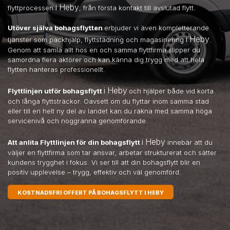
i Heby
flyttprocessen
, från första kontakt till avslutad flytt.
Utöver själva bohagsflytten
erbjuder vi även kompletterande
i Heby
tjänster som packhjälp, flyttstädning och magasinering
.
Genom att samla allt hos en och samma flyttfirma slipper du
samordna flera aktörer och kan känna dig trygg med att hela
flytten hanteras professionellt.
i Heby
Flyttlinjen utför bohagsflytt
och hjälper både vid korta
och långa flyttsträckor. Oavsett om du flyttar inom samma stad
eller till en helt ny del av landet kan du räkna med samma höga
servicenivå och noggranna genomförande.
i Heby
Att anlita Flyttlinjen för din bohagsflytt
innebär att du
väljer en flyttfirma som tar ansvar, arbetar strukturerat och sätter
kundens trygghet i fokus. Vi ser till att din bohagsflytt blir en
positiv upplevelse – trygg, effektiv och väl genomförd.
KOSTNADSFRI OFFERT PÅ BOHAGSFLYTT I HEBY