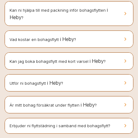
i
Kan ni hjälpa till med packning inför bohagsflytten
keyboard_arrow_right
Heby
?
keyboard_arrow_right
i Heby
Vad kostar en bohagsflytt
?
keyboard_arrow_right
i Heby
Kan jag boka bohagsflytt med kort varsel
?
keyboard_arrow_right
i Heby
Utför ni bohagsflytt
?
keyboard_arrow_right
i Heby
Är mitt bohag försäkrat under flytten
?
keyboard_arrow_right
Erbjuder ni flyttstädning i samband med bohagsflytt?