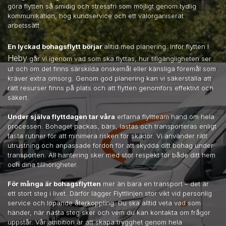
göra flytten så smidig och stressfri som möjligt genom tydlig
kommunikation, hög kundservice och ett välorganiserat
arbetssätt.
i
En lyckad bohagsflytt börjar
alltid med planering. Inför flytten
Heby
går vi igenom vad som ska flyttas, hur tillgängligheten ser
ut och om det finns särskilda önskemål eller känsliga föremål som
kräver extra omsorg. Genom god planering kan vi säkerställa att
rätt resurser finns på plats och att flytten genomförs effektivt och
säkert.
Under själva flyttdagen tar våra
erfarna flyttteam hand om hela
processen. Bohaget packas, bärs, lastas och transporteras enligt
fasta rutiner för att minimera risken för skador. Vi använder rätt
utrustning och anpassade fordon för att skydda ditt bohag under
transporten. All hantering sker med stor respekt för både ditt hem
och dina tillhörigheter.
För många är bohagsflytten
mer än bara en transport – det är
ett stort steg i livet. Därför lägger Flyttlinjen stor vikt vid personlig
service och löpande återkoppling. Du ska alltid veta vad som
händer, när nästa steg sker och vem du kan kontakta om frågor
uppstår. Vår ambition är att skapa trygghet genom hela