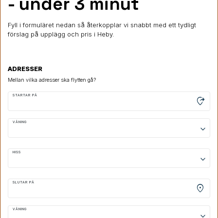
- under 3 minut
Fyll i formuläret nedan så återkopplar vi snabbt med ett tydligt
förslag på upplägg och pris i Heby.
ADRESSER
Mellan vilka adresser ska flytten gå?
STARTAR PÅ
moved_location
VÅNING
keyboard_arrow_down
HISS
keyboard_arrow_down
SLUTAR PÅ
location_on
VÅNING
keyboard_arrow_down