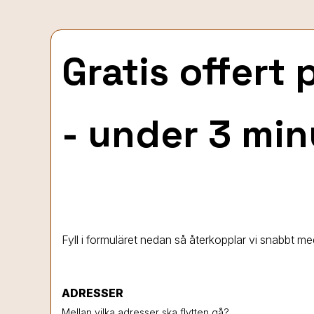
Gratis offert
- under 3 min
Fyll i formuläret nedan så återkopplar vi snabbt med
ADRESSER
Mellan vilka adresser ska flytten gå?