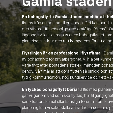
Gamla staden
En bohagsflytt
i Gamla staden
innebär att he
flyttas från en bostad till en annan. Det kan handla
och vitvaror till personliga och ömtåliga föremål. O
lägenhet, villa eller radhus är en bohagsflytt ett 
planering, struktur och rätt kompetens för att genom
Flyttlinjen är en professionell flyttfirma
i Gam
av bohagsflytt för privatpersoner. Vi hjälper kunde
varje flytt efter bostadens storlek, mängden bohag
behov. Vårt mål är att göra flytten så smidig och s
tydlig kommunikation, hög kundservice och ett välo
En lyckad bohagsflytt börjar
alltid med planerin
går vi igenom vad som ska flyttas, hur tillgänglighe
särskilda önskemål eller känsliga föremål som kr
planering kan vi säkerställa att rätt resurser finns p