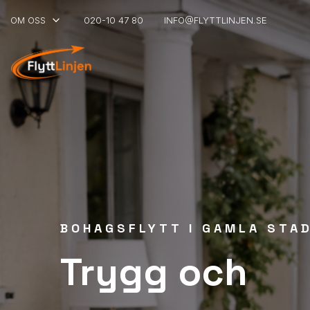
keyboard_arrow_down
OM OSS
020-10 47 80
INFO@FLYTTLINJEN.SE
BOHAGSFLYTT I GAMLA STA
Trygg och