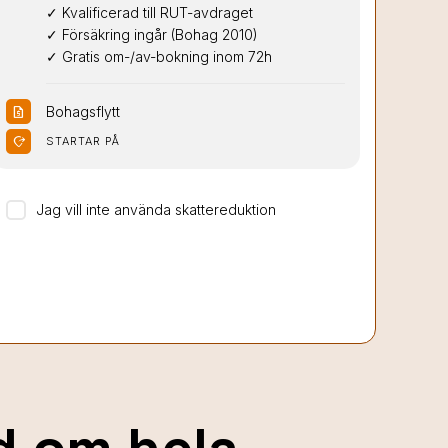
✓ Kvalificerad till RUT-avdraget

✓ Försäkring ingår (Bohag 2010)

✓ Gratis om-/av-bokning inom 72h
Bohagsflytt
request_quote
moved_location
STARTAR PÅ
Jag vill inte använda skattereduktion