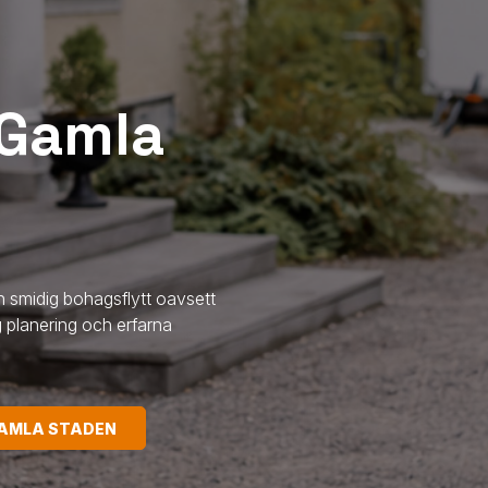
 Gamla
h smidig bohagsflytt oavsett
g planering och erfarna
GAMLA STADEN