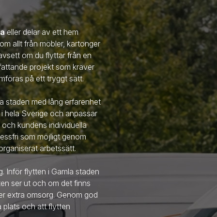
la
eller delar av ett hem
 om allt från möbler, kartonger
avsett om du flyttar från en
omfattande projekt som kräver
föras på ett tryggt sätt.
la staden
med lång erfarenhet
r i hela Sverige och anpassar
 och kundens individuella
tressfri som möjligt genom
rganiserat arbetssätt.
g. Inför flytten
i Gamla staden
ten ser ut och om det finns
äver extra omsorg. Genom god
å plats och att flytten