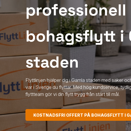
professionell
bohagsflytt i
staden
Flyttlinjen hjälper dig i Gamla staden med säker oc
var i Sverige du flyttar. Med hög kundservice, tydli
flyttteam gör vi din flytt trygg från start till mål.
KOSTNADSFRI OFFERT PÅ BOHAGSFLYTT I 