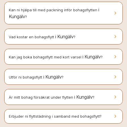
i
Kan ni hjälpa till med packning inför bohagsflytten
keyboard_arrow_right
Kungälv
?
keyboard_arrow_right
i Kungälv
Vad kostar en bohagsflytt
?
keyboard_arrow_right
i Kungälv
Kan jag boka bohagsflytt med kort varsel
?
keyboard_arrow_right
i Kungälv
Utför ni bohagsflytt
?
keyboard_arrow_right
i Kungälv
Är mitt bohag försäkrat under flytten
?
keyboard_arrow_right
Erbjuder ni flyttstädning i samband med bohagsflytt?