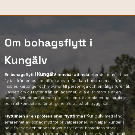
Om bohagsflytt i
Kungälv
i Kungälv
En bohagsflytt
innebär att hela
eller delar av ett hem
flyttas från en bostad till en annan. Det kan handla om allt från
möbler, kartonger och vitvaror till personliga och ömtåliga föremål.
Oavsett om du flyttar från en lägenhet, villa eller radhus är en
bohagsflytt ett omfattande projekt som kräver planering, struktur
och rätt kompetens för att genomföras på ett tryggt sätt.
i Kungälv
Flyttlinjen är en professionell flyttfirma
med lång
erfarenhet av bohagsflytt för privatpersoner. Vi hjälper kunder i
hela Sverige och anpassar varje flytt efter bostadens storlek,
mängden bohag och kundens individuella behov. Vårt mål är att