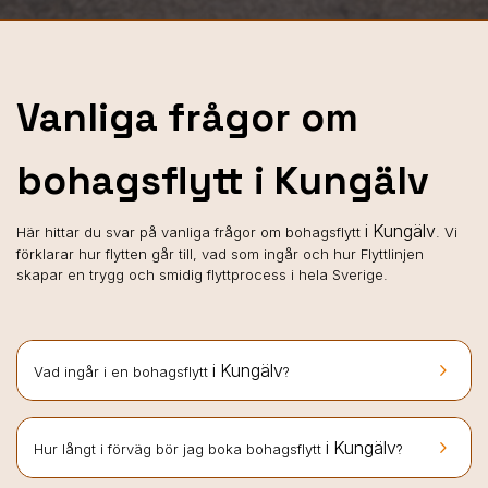
Vanliga frågor om
bohagsflytt i Kungälv
i Kungälv
Här hittar du svar på vanliga frågor om bohagsflytt
. Vi
förklarar hur flytten går till, vad som ingår och hur Flyttlinjen
skapar en trygg och smidig flyttprocess i hela Sverige.
keyboard_arrow_right
i Kungälv
Vad ingår i en bohagsflytt
?
keyboard_arrow_right
i Kungälv
Hur långt i förväg bör jag boka bohagsflytt
?