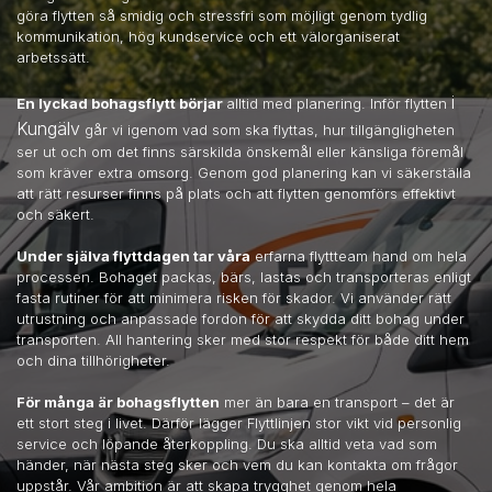
göra flytten så smidig och stressfri som möjligt genom tydlig
kommunikation, hög kundservice och ett välorganiserat
arbetssätt.
i
En lyckad bohagsflytt börjar
alltid med planering. Inför flytten
Kungälv
går vi igenom vad som ska flyttas, hur tillgängligheten
ser ut och om det finns särskilda önskemål eller känsliga föremål
som kräver extra omsorg. Genom god planering kan vi säkerställa
att rätt resurser finns på plats och att flytten genomförs effektivt
och säkert.
Under själva flyttdagen tar våra
erfarna flyttteam hand om hela
processen. Bohaget packas, bärs, lastas och transporteras enligt
fasta rutiner för att minimera risken för skador. Vi använder rätt
utrustning och anpassade fordon för att skydda ditt bohag under
transporten. All hantering sker med stor respekt för både ditt hem
och dina tillhörigheter.
För många är bohagsflytten
mer än bara en transport – det är
ett stort steg i livet. Därför lägger Flyttlinjen stor vikt vid personlig
service och löpande återkoppling. Du ska alltid veta vad som
händer, när nästa steg sker och vem du kan kontakta om frågor
uppstår. Vår ambition är att skapa trygghet genom hela