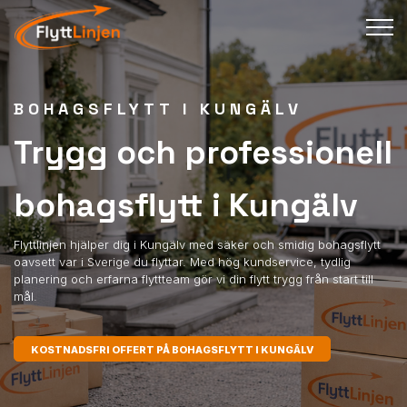
BOHAGSFLYTT I KUNGÄLV
Trygg och professionell
bohagsflytt i Kungälv
Flyttlinjen hjälper dig i Kungälv med säker och smidig bohagsflytt
oavsett var i Sverige du flyttar. Med hög kundservice, tydlig
planering och erfarna flyttteam gör vi din flytt trygg från start till
mål.
KOSTNADSFRI OFFERT PÅ BOHAGSFLYTT I KUNGÄLV