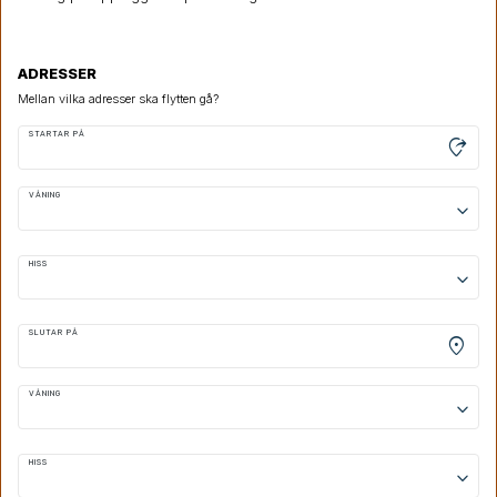
ADRESSER
Mellan vilka adresser ska flytten gå?
STARTAR PÅ
moved_location
VÅNING
keyboard_arrow_down
HISS
keyboard_arrow_down
SLUTAR PÅ
location_on
VÅNING
keyboard_arrow_down
HISS
keyboard_arrow_down