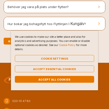
keyboard_arrow_right
Behöver jag vara på plats under flytten?
keyboard_arrow_right
i Kungälv
Hur bokar jag bohagsflytt hos Flyttlinjen
?
We use cookies to make our site a better place and also for
analytics and advertising purposes. You can enable or disable
KOSTNADSFRI OFFERT PÅ BOHAGSFLYTT I KUNGÄLV
optional cookies as desired. See our
Cookie Policy
for more
details.
COOKIE SETTINGS
ACCEPT ESSENTIAL COOKIES
ACCEPT ALL COOKIES
phone_iphone
020-10 47 80