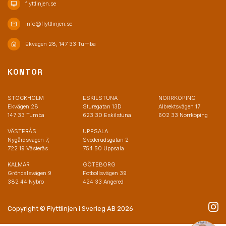
desktop_mac
flyttlinjen.se
mail
info@flyttlinjen.se
home
Ekvägen 28, 147 33 Tumba
KONTOR
STOCKHOLM
ESKILSTUNA
NORRKÖPING
Ekvägen 28
Sturegatan 13D
Albrektsvägen 17
147 33 Tumba
623 30 Eskilstuna
602 33 Norrköping
VÄSTERÅS
UPPSALA
Nygårdsvägen 7,
Svederudsgatan 2
722 19 Västerås
754 50 Uppsala
KALMAR
GÖTEBORG
Gröndalsvägen 9
Fotbollsvägen 39
382 44 Nybro
424 33 Angered
Copyright © Flyttlinjen i Sverieg AB 2026