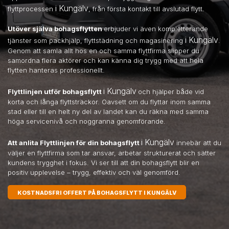
i Kungälv
flyttprocessen
, från första kontakt till avslutad flytt.
Utöver själva bohagsflytten
erbjuder vi även kompletterande
i Kungälv
tjänster som packhjälp, flyttstädning och magasinering
.
Genom att samla allt hos en och samma flyttfirma slipper du
samordna flera aktörer och kan känna dig trygg med att hela
flytten hanteras professionellt.
i Kungälv
Flyttlinjen utför bohagsflytt
och hjälper både vid
korta och långa flyttsträckor. Oavsett om du flyttar inom samma
stad eller till en helt ny del av landet kan du räkna med samma
höga servicenivå och noggranna genomförande.
i Kungälv
Att anlita Flyttlinjen för din bohagsflytt
innebär att du
väljer en flyttfirma som tar ansvar, arbetar strukturerat och sätter
kundens trygghet i fokus. Vi ser till att din bohagsflytt blir en
positiv upplevelse – trygg, effektiv och väl genomförd.
KOSTNADSFRI OFFERT PÅ BOHAGSFLYTT I KUNGÄLV