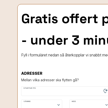
Gratis offert
- under 3 min
Fyll i formuläret nedan så återkopplar vi snabbt me
ADRESSER
Mellan vilka adresser ska flytten gå?
STARTAR PÅ
moved_location
VÅNING
HISS
keyboard_arrow_down
keyboard_arrow