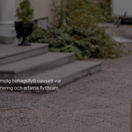
smidig bohagsflytt oavsett var
anering och erfarna flyttteam