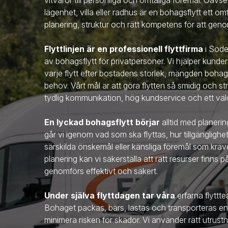
vitvaror till personliga och ömtåliga föremål. Oavse
lägenhet, villa eller radhus är en bohagsflytt ett 
planering, struktur och rätt kompetens för att genom
Flyttlinjen är en professionell flyttfirma
i Söd
av bohagsflytt för privatpersoner. Vi hjälper kunde
varje flytt efter bostadens storlek, mängden bohag
behov. Vårt mål är att göra flytten så smidig och s
tydlig kommunikation, hög kundservice och ett välo
En lyckad bohagsflytt börjar
alltid med planerin
går vi igenom vad som ska flyttas, hur tillgänglighe
särskilda önskemål eller känsliga föremål som kr
planering kan vi säkerställa att rätt resurser finns p
genomförs effektivt och säkert.
Under själva flyttdagen tar våra
erfarna flytt
Bohaget packas, bärs, lastas och transporteras enlig
minimera risken för skador. Vi använder rätt utru