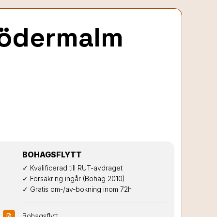
Södermalm
BOHAGSFLYTT
✓ Kvalificerad till RUT-avdraget

✓ Försäkring ingår (Bohag 2010)

✓ Gratis om-/av-bokning inom 72h
Bohagsflytt
request_quote