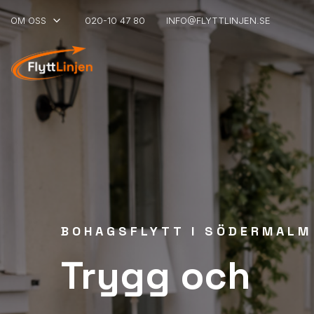
keyboard_arrow_down
OM OSS
020-10 47 80
INFO@FLYTTLINJEN.SE
BOHAGSFLYTT I SÖDERMALM
Trygg och