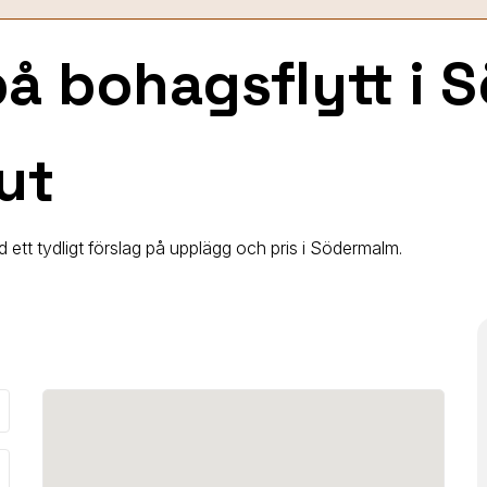
 på bohagsflytt
i 
ut
d ett tydligt förslag på upplägg och pris i Södermalm.
_down