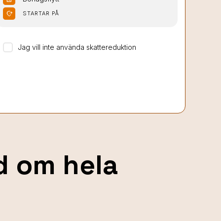
moved_location
STARTAR PÅ
Jag vill inte använda skattereduktion
nd om hela