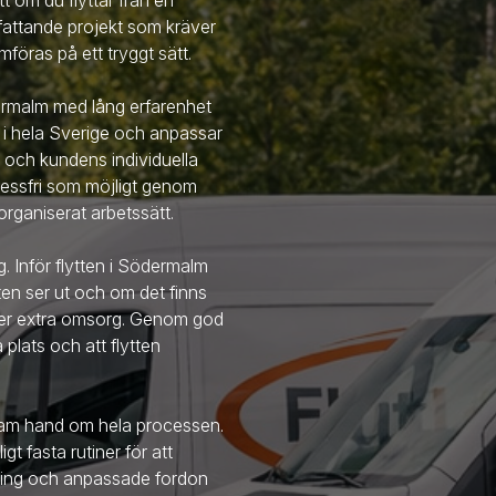
tt om du flyttar från en
omfattande projekt som kräver
föras på ett tryggt sätt.
ermalm
med lång erfarenhet
r i hela Sverige och anpassar
 och kundens individuella
tressfri som möjligt genom
rganiserat arbetssätt.
g. Inför flytten
i Södermalm
ten ser ut och om det finns
äver extra omsorg. Genom god
å plats och att flytten
team hand om hela processen.
t fasta rutiner för att
stning och anpassade fordon