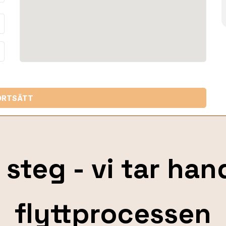
_down
ORTSÄTT
 steg - vi tar ha
flyttprocessen