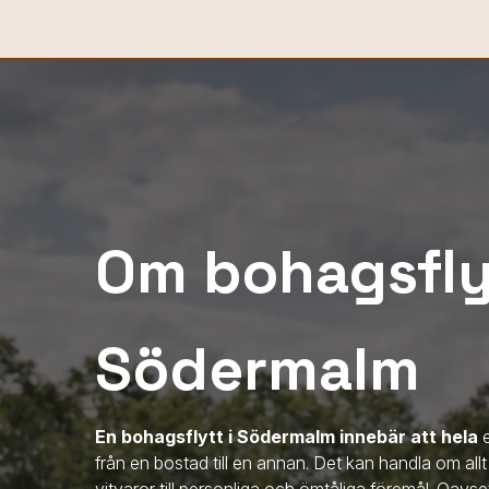
Om bohagsflyt
Södermalm
En bohagsflytt
i Södermalm
innebär att hela
e
från en bostad till en annan. Det kan handla om all