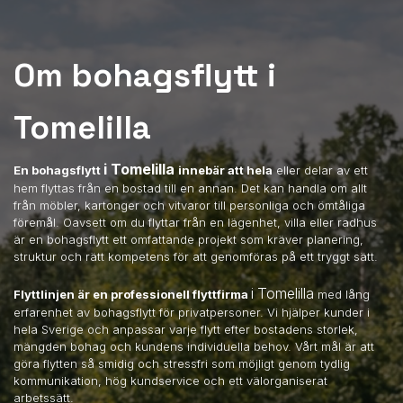
Om bohagsflytt i
Tomelilla
i Tomelilla
En bohagsflytt
innebär att hela
eller delar av ett
hem flyttas från en bostad till en annan. Det kan handla om allt
från möbler, kartonger och vitvaror till personliga och ömtåliga
föremål. Oavsett om du flyttar från en lägenhet, villa eller radhus
är en bohagsflytt ett omfattande projekt som kräver planering,
struktur och rätt kompetens för att genomföras på ett tryggt sätt.
i Tomelilla
Flyttlinjen är en professionell flyttfirma
med lång
erfarenhet av bohagsflytt för privatpersoner. Vi hjälper kunder i
hela Sverige och anpassar varje flytt efter bostadens storlek,
mängden bohag och kundens individuella behov. Vårt mål är att
göra flytten så smidig och stressfri som möjligt genom tydlig
kommunikation, hög kundservice och ett välorganiserat
arbetssätt.