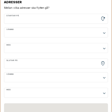
ADRESSER
Mellan vilka adresser ska flytten gå?
STARTAR PÅ
moved_location
VÅNING
keyboard_arrow_down
HISS
keyboard_arrow_down
SLUTAR PÅ
location_on
VÅNING
keyboard_arrow_down
HISS
keyboard_arrow_down