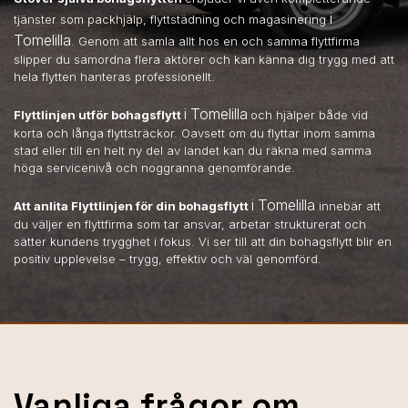
i
tjänster som packhjälp, flyttstädning och magasinering
Tomelilla
. Genom att samla allt hos en och samma flyttfirma
slipper du samordna flera aktörer och kan känna dig trygg med att
hela flytten hanteras professionellt.
i Tomelilla
Flyttlinjen utför bohagsflytt
och hjälper både vid
korta och långa flyttsträckor. Oavsett om du flyttar inom samma
stad eller till en helt ny del av landet kan du räkna med samma
höga servicenivå och noggranna genomförande.
i Tomelilla
Att anlita Flyttlinjen för din bohagsflytt
innebär att
du väljer en flyttfirma som tar ansvar, arbetar strukturerat och
sätter kundens trygghet i fokus. Vi ser till att din bohagsflytt blir en
positiv upplevelse – trygg, effektiv och väl genomförd.
Vanliga frågor om