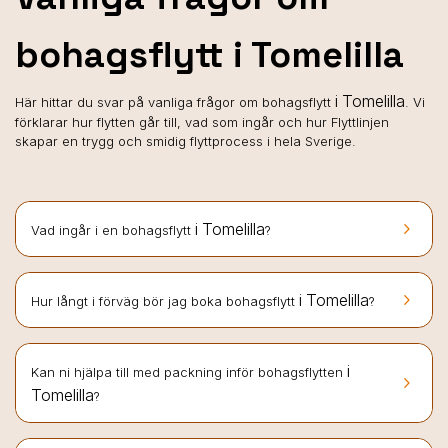
bohagsflytt i Tomelilla
i Tomelilla
Här hittar du svar på vanliga frågor om bohagsflytt
. Vi
förklarar hur flytten går till, vad som ingår och hur Flyttlinjen
skapar en trygg och smidig flyttprocess i hela Sverige.
keyboard_arrow_right
i Tomelilla
Vad ingår i en bohagsflytt
?
keyboard_arrow_right
i Tomelilla
Hur långt i förväg bör jag boka bohagsflytt
?
i
Kan ni hjälpa till med packning inför bohagsflytten
keyboard_arrow_right
Tomelilla
?