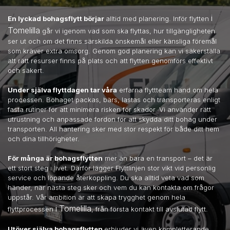
i
En lyckad bohagsflytt börjar
alltid med planering. Inför flytten
Tomelilla
går vi igenom vad som ska flyttas, hur tillgängligheten
ser ut och om det finns särskilda önskemål eller känsliga föremål
som kräver extra omsorg. Genom god planering kan vi säkerställa
att rätt resurser finns på plats och att flytten genomförs effektivt
och säkert.
Under själva flyttdagen tar våra
erfarna flyttteam hand om hela
processen. Bohaget packas, bärs, lastas och transporteras enligt
fasta rutiner för att minimera risken för skador. Vi använder rätt
utrustning och anpassade fordon för att skydda ditt bohag under
transporten. All hantering sker med stor respekt för både ditt hem
och dina tillhörigheter.
För många är bohagsflytten
mer än bara en transport – det är
ett stort steg i livet. Därför lägger Flyttlinjen stor vikt vid personlig
service och löpande återkoppling. Du ska alltid veta vad som
händer, när nästa steg sker och vem du kan kontakta om frågor
uppstår. Vår ambition är att skapa trygghet genom hela
i Tomelilla
flyttprocessen
, från första kontakt till avslutad flytt.
Utöver själva bohagsflytten
erbjuder vi även kompletterande