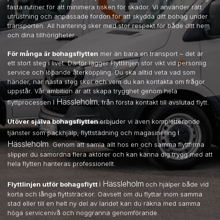
fasta rutiner för att minimera risken för skador. Vi använder rätt
utrustning och anpassade fordon för att skydda ditt bohag under
transporten. All hantering sker med stor respekt för både ditt hem
och dina tillhörigheter.
För många är bohagsflytten
mer än bara en transport – det är
ett stort steg i livet. Därför lägger Flyttlinjen stor vikt vid personlig
service och löpande återkoppling. Du ska alltid veta vad som
händer, när nästa steg sker och vem du kan kontakta om frågor
uppstår. Vår ambition är att skapa trygghet genom hela
i Hässleholm
flyttprocessen
, från första kontakt till avslutad flytt.
Utöver själva bohagsflytten
erbjuder vi även kompletterande
i
tjänster som packhjälp, flyttstädning och magasinering
Hässleholm
. Genom att samla allt hos en och samma flyttfirma
slipper du samordna flera aktörer och kan känna dig trygg med att
hela flytten hanteras professionellt.
i Hässleholm
Flyttlinjen utför bohagsflytt
och hjälper både vid
korta och långa flyttsträckor. Oavsett om du flyttar inom samma
stad eller till en helt ny del av landet kan du räkna med samma
höga servicenivå och noggranna genomförande.