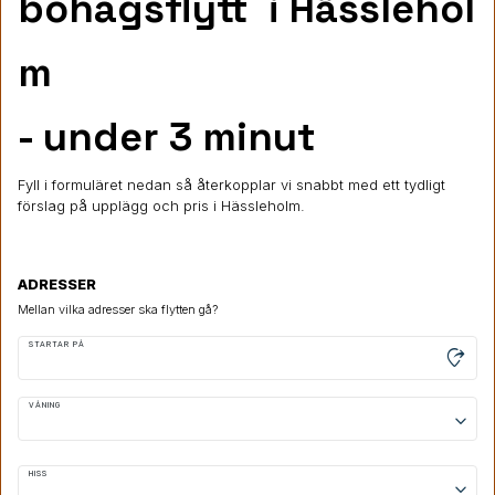
bohagsflytt
i Hässlehol
m
- under 3 minut
Fyll i formuläret nedan så återkopplar vi snabbt med ett tydligt
förslag på upplägg och pris i Hässleholm.
ADRESSER
Mellan vilka adresser ska flytten gå?
STARTAR PÅ
moved_location
VÅNING
keyboard_arrow_down
HISS
keyboard_arrow_down