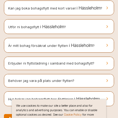
keyboard_arrow_right
i Hässleholm
Kan jag boka bohagsflytt med kort varsel
?
keyboard_arrow_right
i Hässleholm
Utför ni bohagsflytt
?
keyboard_arrow_right
i Hässleholm
Är mitt bohag försäkrat under flytten
?
keyboard_arrow_right
Erbjuder ni flyttstädning i samband med bohagsflytt?
keyboard_arrow_right
Behöver jag vara på plats under flytten?
keyboard_arrow_right
i Hässleholm
Hur bokar jag bohagsflytt hos Flyttlinjen
?
We use cookies to make our site a better place and also for
analytics and advertising purposes. You can enable or disable
optional cookies as desired. See our
Cookie Policy
for more
KOSTNADSFRI OFFERT PÅ BOHAGSFLYTT I HÄSSLEHOLM