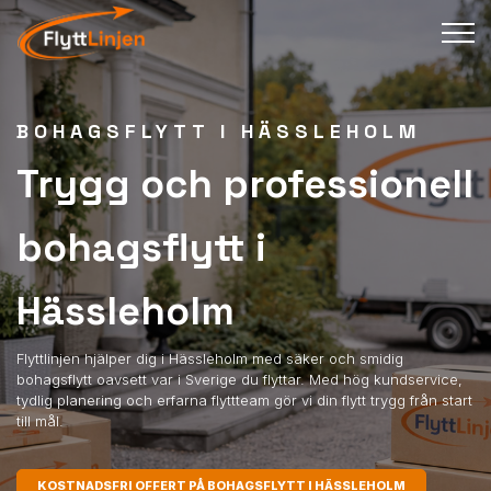
BOHAGSFLYTT I HÄSSLEHOLM
Trygg och professionell
bohagsflytt i
Hässleholm
Flyttlinjen hjälper dig i Hässleholm med säker och smidig
bohagsflytt oavsett var i Sverige du flyttar. Med hög kundservice,
tydlig planering och erfarna flyttteam gör vi din flytt trygg från start
till mål.
KOSTNADSFRI OFFERT PÅ BOHAGSFLYTT I HÄSSLEHOLM