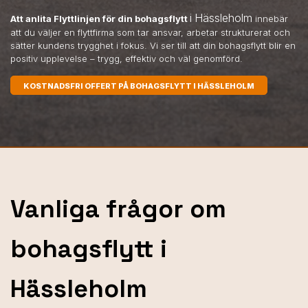
i Hässleholm
Att anlita Flyttlinjen för din bohagsflytt
innebär
att du väljer en flyttfirma som tar ansvar, arbetar strukturerat och
sätter kundens trygghet i fokus. Vi ser till att din bohagsflytt blir en
positiv upplevelse – trygg, effektiv och väl genomförd.
KOSTNADSFRI OFFERT PÅ BOHAGSFLYTT I HÄSSLEHOLM
Vanliga frågor om
bohagsflytt i
Hässleholm