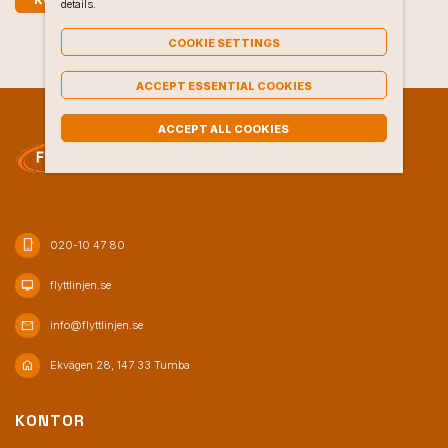
details.
COOKIE SETTINGS
ACCEPT ESSENTIAL COOKIES
ACCEPT ALL COOKIES
phone_iphone
020-10 47 80
desktop_mac
flyttlinjen.se
mail
info@flyttlinjen.se
home
Ekvägen 28, 147 33 Tumba
KONTOR