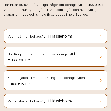
i Hässleholm
Här hittar du svar på vanliga frågor om bohagsflytt
.
Vi förklarar hur flytten går till, vad som ingår och hur Flyttlinjen
skapar en trygg och smidig flyttprocess i hela Sverige.
keyboard_arrow_right
i Hässleholm
Vad ingår i en bohagsflytt
?
i
Hur långt i förväg bör jag boka bohagsflytt
keyboard_arrow_right
Hässleholm
?
i
Kan ni hjälpa till med packning inför bohagsflytten
keyboard_arrow_right
Hässleholm
?
keyboard_arrow_right
i Hässleholm
Vad kostar en bohagsflytt
?