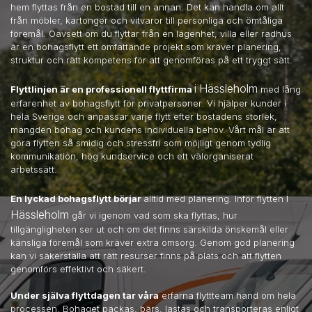
hem flyttas från en bostad till en annan. Det kan handla om allt
från möbler, kartonger och vitvaror till personliga och ömtåliga
föremål. Oavsett om du flyttar från en lägenhet, villa eller radhus
är en bohagsflytt ett omfattande projekt som kräver planering,
struktur och rätt kompetens för att genomföras på ett tryggt sätt.
i Hässleholm
Flyttlinjen är en professionell flyttfirma
med lång
erfarenhet av bohagsflytt för privatpersoner. Vi hjälper kunder i
hela Sverige och anpassar varje flytt efter bostadens storlek,
mängden bohag och kundens individuella behov. Vårt mål är att
göra flytten så smidig och stressfri som möjligt genom tydlig
kommunikation, hög kundservice och ett välorganiserat
arbetssätt.
i
En lyckad bohagsflytt börjar
alltid med planering. Inför flytten
Hässleholm
går vi igenom vad som ska flyttas, hur
tillgängligheten ser ut och om det finns särskilda önskemål eller
känsliga föremål som kräver extra omsorg. Genom god planering
kan vi säkerställa att rätt resurser finns på plats och att flytten
genomförs effektivt och säkert.
Under själva flyttdagen tar våra
erfarna flyttteam hand om hela
processen. Bohaget packas, bärs, lastas och transporteras enligt