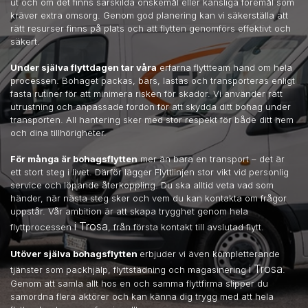
ut och om det finns särskilda önskemål eller känsliga föremål som
kräver extra omsorg. Genom god planering kan vi säkerställa att
rätt resurser finns på plats och att flytten genomförs effektivt och
säkert.
Under själva flyttdagen tar våra
erfarna flyttteam hand om hela
processen. Bohaget packas, bärs, lastas och transporteras enligt
fasta rutiner för att minimera risken för skador. Vi använder rätt
utrustning och anpassade fordon för att skydda ditt bohag under
transporten. All hantering sker med stor respekt för både ditt hem
och dina tillhörigheter.
För många är bohagsflytten
mer än bara en transport – det är
ett stort steg i livet. Därför lägger Flyttlinjen stor vikt vid personlig
service och löpande återkoppling. Du ska alltid veta vad som
händer, när nästa steg sker och vem du kan kontakta om frågor
uppstår. Vår ambition är att skapa trygghet genom hela
i Trosa
flyttprocessen
, från första kontakt till avslutad flytt.
Utöver själva bohagsflytten
erbjuder vi även kompletterande
i Trosa
tjänster som packhjälp, flyttstädning och magasinering
.
Genom att samla allt hos en och samma flyttfirma slipper du
samordna flera aktörer och kan känna dig trygg med att hela