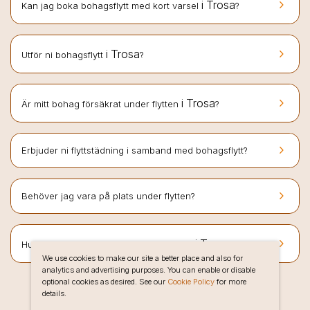
keyboard_arrow_right
i Trosa
Kan jag boka bohagsflytt med kort varsel
?
keyboard_arrow_right
i Trosa
Utför ni bohagsflytt
?
keyboard_arrow_right
i Trosa
Är mitt bohag försäkrat under flytten
?
keyboard_arrow_right
Erbjuder ni flyttstädning i samband med bohagsflytt?
keyboard_arrow_right
Behöver jag vara på plats under flytten?
keyboard_arrow_right
i Trosa
Hur bokar jag bohagsflytt hos Flyttlinjen
?
We use cookies to make our site a better place and also for
analytics and advertising purposes. You can enable or disable
optional cookies as desired. See our
Cookie Policy
for more
details.