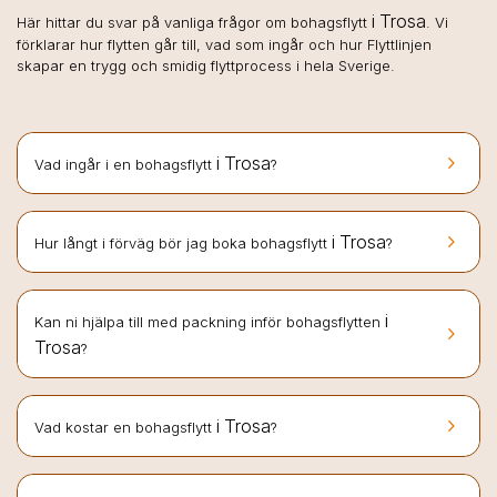
i Trosa
Här hittar du svar på vanliga frågor om bohagsflytt
. Vi
förklarar hur flytten går till, vad som ingår och hur Flyttlinjen
skapar en trygg och smidig flyttprocess i hela Sverige.
keyboard_arrow_right
i Trosa
Vad ingår i en bohagsflytt
?
keyboard_arrow_right
i Trosa
Hur långt i förväg bör jag boka bohagsflytt
?
i
Kan ni hjälpa till med packning inför bohagsflytten
keyboard_arrow_right
Trosa
?
keyboard_arrow_right
i Trosa
Vad kostar en bohagsflytt
?