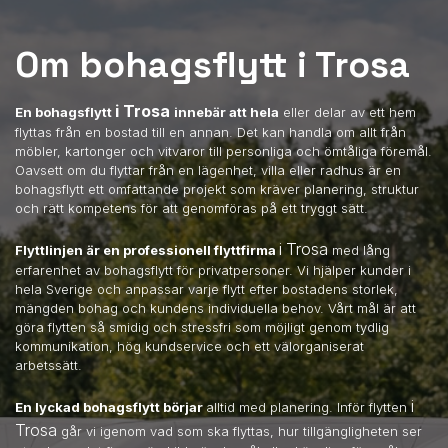
Om bohagsflytt i Trosa
i Trosa
En bohagsflytt
innebär att hela
eller delar av ett hem
flyttas från en bostad till en annan. Det kan handla om allt från
möbler, kartonger och vitvaror till personliga och ömtåliga föremål.
Oavsett om du flyttar från en lägenhet, villa eller radhus är en
bohagsflytt ett omfattande projekt som kräver planering, struktur
och rätt kompetens för att genomföras på ett tryggt sätt.
i Trosa
Flyttlinjen är en professionell flyttfirma
med lång
erfarenhet av bohagsflytt för privatpersoner. Vi hjälper kunder i
hela Sverige och anpassar varje flytt efter bostadens storlek,
mängden bohag och kundens individuella behov. Vårt mål är att
göra flytten så smidig och stressfri som möjligt genom tydlig
kommunikation, hög kundservice och ett välorganiserat
arbetssätt.
i
En lyckad bohagsflytt börjar
alltid med planering. Inför flytten
Trosa
går vi igenom vad som ska flyttas, hur tillgängligheten ser