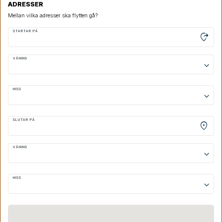
ADRESSER
Mellan vilka adresser ska flytten gå?
STARTAR PÅ
moved_location
VÅNING
keyboard_arrow_down
HISS
keyboard_arrow_down
SLUTAR PÅ
location_on
VÅNING
keyboard_arrow_down
HISS
keyboard_arrow_down