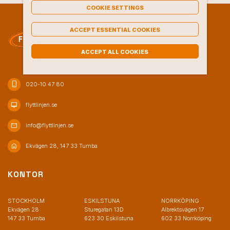
COOKIE SETTINGS
ACCEPT ESSENTIAL COOKIES
ACCEPT ALL COOKIES
phone_iphone
020-10 47 80
desktop_mac
flyttlinjen.se
mail
info@flyttlinjen.se
home
Ekvägen 28, 147 33 Tumba
KONTOR
STOCKHOLM
ESKILSTUNA
NORRKÖPING
Ekvägen 28
Sturegatan 13D
Albrektsvägen 17
147 33 Tumba
623 30 Eskilstuna
602 33 Norrköping