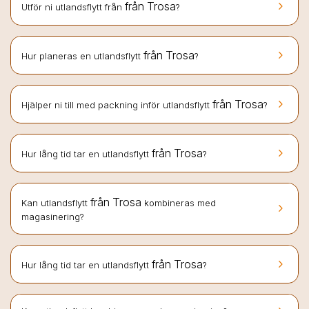
keyboard_arrow_right
från Trosa
Utför ni utlandsflytt från
?
keyboard_arrow_right
från Trosa
Hur planeras en utlandsflytt
?
keyboard_arrow_right
från Trosa
Hjälper ni till med packning inför utlandsflytt
?
keyboard_arrow_right
från Trosa
Hur lång tid tar en utlandsflytt
?
från Trosa
Kan utlandsflytt
kombineras med
keyboard_arrow_right
magasinering?
keyboard_arrow_right
från Trosa
Hur lång tid tar en utlandsflytt
?