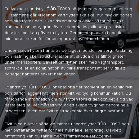
från Trosa
En lyckad utlandsflytt
börjar med noggrann planering.
Tillsammans går vi igenom vart flytten ska ske, hur mycket bohag
som ska flyttas och vilka tidsramar som gäller. Vi tar hänsyn till
transportlösningar, gränsöverskridande logistik och praktiska
detaljer som kan påverka flytten. Genom att planera i god tid
minimeras risken för förseningar och oväntade hinder.
Under själva flytten hanteras bohaget med stor omsorg. Packning
och lastning sker strukturerat för att skydda dina tillhörigheter
under transporten. Oavsett om flytten sker med vägtransport,
sjöfrakt eller en kombination av olika transportsätt ser vi till att
bohaget hanteras säkert hela vägen.
från Trosa
Utlandsflytt
innebär ofta fler moment än en vanlig flytt,
och därför lägger Flyttlinjen stor vikt vid tydlig kommunikation. Du
får löpande information om hur flytten fortskrider och vet alltid vad
nästa steg är. Vår målsättning är att skapa trygghet genom hela
processen, även när flytten sträcker sig över längre avstånd.
från Trosa
Flyttlinjen hjälper både vid mindre utlandsflyttar
och
mer omfattande flyttar för hela hushåll eller företag. Oavsett
omfattning kan du räkna med samma höga servicenivå,