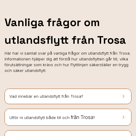
Vanliga frågor om
utlandsflytt från Trosa
Här har vi samlat svar på vanliga frågor om utlandsflytt från Trosa.
Informationen hjälper dig att förstå hur utlandsflytten går till, vilka
förutsättningar som krävs och hur Flyttlinjen säkerställer en trygg
och säker utlandsflytt.
keyboard_arrow_right
Vad innebär en utlandsflytt från Trosa?
keyboard_arrow_right
från Trosa
Utför ni utlandsflytt både till och
?