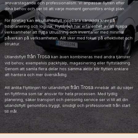
ansvarstagande och professionalism. Vi anpassar flytten efter
dina behov och ser till att varje moment genomförs enligt plan.
För företag kan en utlandsflytt innebära särskilda krav på
tidsplanering och logistik. Flyttlinjen har erfarenhet av att hjälpa
verksamheter att flytta utrustning och inventarier med minimal
påverkan på verksamheten. Allt sker med fokus på effektivitet och
struktur.
från Trosa
Utlandsflytt
kan även kombineras med andra tjänster
vid behov, exempelvis packhjälp, magasinering eller flyttstädning.
Genom att samla flera delar hos samma aktör blir flytten enklare
att hantera och mer överskådlig.
från Trosa
Att anlita Flyttlinjen för utlandsflytt
innebär att du väljer
en flyttfirma som tar ansvar för hela processen. Med tydlig
planering, säker transport och personlig service ser vi till att din
utlandsflytt genomförs tryggt, smidigt och professionellt från start
till mål.