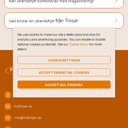
keyboard_arrow_right
Kan utlandsflytt kombineras med magasinering?
keyboard_arrow_right
från Trosa
Vad kostar en utlandsflytt
?
We use cookies to make our site a better place and also for
analytics and advertising purposes. You can enable or disable
optional cookies as desired. See our
Cookie Policy
for more
details.
COOKIE SETTINGS
ACCEPT ESSENTIAL COOKIES
ACCEPT ALL COOKIES
phone_iphone
020-10 47 80
desktop_mac
flyttlinjen.se
mail
info@flyttlinjen.se