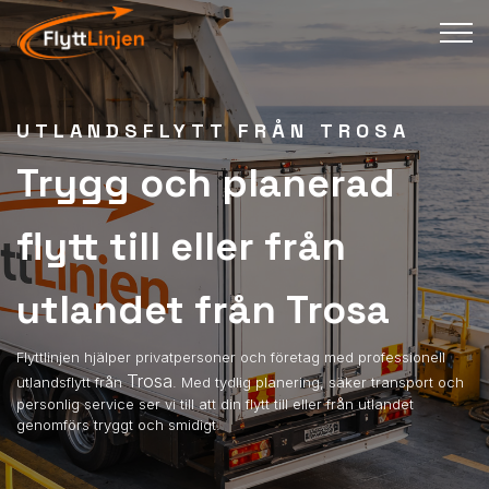
UTLANDSFLYTT FRÅN TROSA
Trygg och planerad
flytt till eller från
utlandet från Trosa
Flyttlinjen hjälper privatpersoner och företag med professionell
Trosa
utlandsflytt från
. Med tydlig planering, säker transport och
personlig service ser vi till att din flytt till eller från utlandet
genomförs tryggt och smidigt.