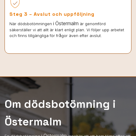
Steg 3 – Avslut och uppföljning
i Östermalm
När dödsbotömningen
är genomförd
säkerställer vi att allt är klart enligt plan. Vi följer upp arbetet
och finns tillgängliga för frågor även efter avslut.
Om dödsbotömning i
Östermalm
i Östermalm
En dödsbotömning
innebär att ett hem töms efter att