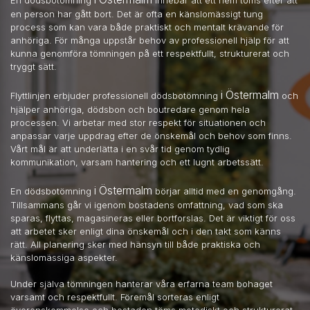
en person har gått bort. Det är ofta en känslomässigt tung
process som kan vara både praktiskt och mentalt krävande för
anhöriga. För många uppstår behov av professionell hjälp för att
kunna genomföra tömningen på ett respektfullt, strukturerat och
tryggt sätt.
i Östermalm
Flyttlinjen erbjuder professionell dödsbotömning
och
hjälper anhöriga, dödsbon och boutredare genom hela
processen. Vi arbetar med stor respekt för situationen och
anpassar varje uppdrag efter de önskemål och behov som finns.
Vårt mål är att underlätta i en svår tid genom tydlig
kommunikation, varsam hantering och ett lugnt arbetssätt.
i Östermalm
En dödsbotömning
börjar alltid med en genomgång.
Tillsammans går vi igenom bostadens omfattning, vad som ska
sparas, flyttas, magasineras eller bortforslas. Det är viktigt för oss
att arbetet sker enligt dina önskemål och i den takt som känns
rätt. All planering sker med hänsyn till både praktiska och
känslomässiga aspekter.
Under själva tömningen hanterar våra erfarna team bohaget
varsamt och respektfullt. Föremål sorteras enligt
överenskommelse och bostaden töms metodiskt och strukturerat.