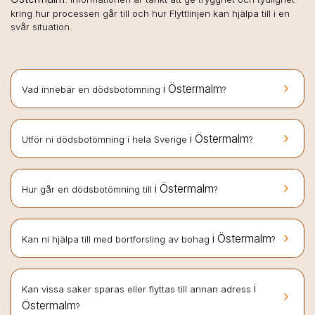
kring hur processen går till och hur Flyttlinjen kan hjälpa till i en
svår situation.
keyboard_arrow_right
i Östermalm
Vad innebär en dödsbotömning
?
keyboard_arrow_right
i Östermalm
Utför ni dödsbotömning i hela Sverige
?
keyboard_arrow_right
i Östermalm
Hur går en dödsbotömning till
?
keyboard_arrow_right
i Östermalm
Kan ni hjälpa till med bortforsling av bohag
?
i
Kan vissa saker sparas eller flyttas till annan adress
keyboard_arrow_right
Östermalm
?