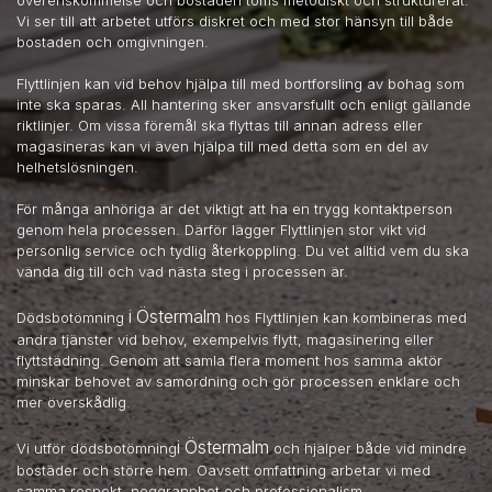
Vi ser till att arbetet utförs diskret och med stor hänsyn till både
bostaden och omgivningen.
Flyttlinjen kan vid behov hjälpa till med bortforsling av bohag som
inte ska sparas. All hantering sker ansvarsfullt och enligt gällande
riktlinjer. Om vissa föremål ska flyttas till annan adress eller
magasineras kan vi även hjälpa till med detta som en del av
helhetslösningen.
För många anhöriga är det viktigt att ha en trygg kontaktperson
genom hela processen. Därför lägger Flyttlinjen stor vikt vid
personlig service och tydlig återkoppling. Du vet alltid vem du ska
vända dig till och vad nästa steg i processen är.
i Östermalm
Dödsbotömning
hos Flyttlinjen kan kombineras med
andra tjänster vid behov, exempelvis flytt, magasinering eller
flyttstädning. Genom att samla flera moment hos samma aktör
minskar behovet av samordning och gör processen enklare och
mer överskådlig.
i Östermalm
Vi utför dödsbotömning
och hjälper både vid mindre
bostäder och större hem. Oavsett omfattning arbetar vi med
samma respekt, noggrannhet och professionalism.