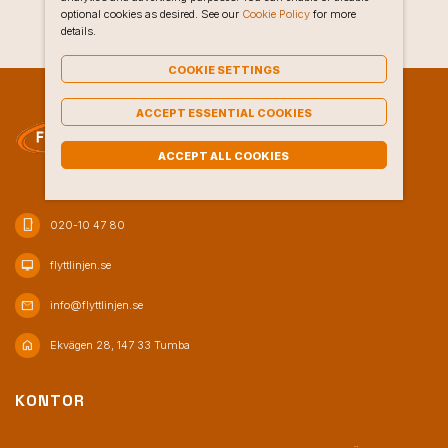
optional cookies as desired. See our
Cookie Policy
for more
details.
COOKIE SETTINGS
ACCEPT ESSENTIAL COOKIES
ACCEPT ALL COOKIES
phone_iphone
020-10 47 80
desktop_mac
flyttlinjen.se
mail
info@flyttlinjen.se
home
Ekvägen 28, 147 33 Tumba
KONTOR