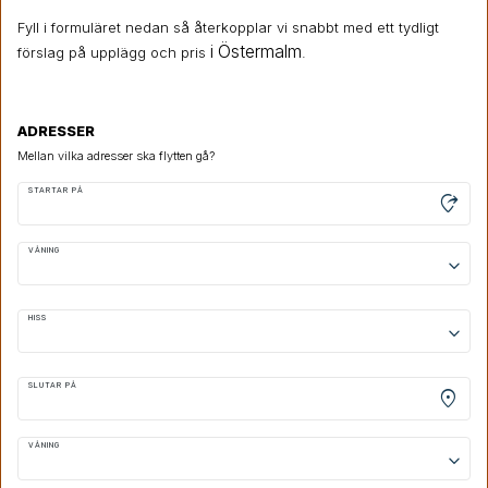
Fyll i formuläret nedan så återkopplar vi snabbt med ett tydligt
i Östermalm
förslag på upplägg och pris
.
ADRESSER
Mellan vilka adresser ska flytten gå?
STARTAR PÅ
moved_location
VÅNING
keyboard_arrow_down
HISS
keyboard_arrow_down
SLUTAR PÅ
location_on
VÅNING
keyboard_arrow_down