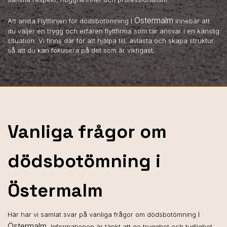
i Östermalm
Att anlita Flyttlinjen för dödsbotömning
innebär att
du väljer en trygg och erfaren flyttfirma som tar ansvar i en känslig
situation. Vi finns där för att hjälpa till, avlasta och skapa struktur,
så att du kan fokusera på det som är viktigast.
Vanliga frågor om
dödsbotömning i
Östermalm
i
Här har vi samlat svar på vanliga frågor om dödsbotömning
Östermalm
. Informationen är tänkt att ge trygghet och tydlighet