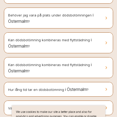
i
Behöver jag vara på plats under dödsbotömningen
keyboard_arrow_right
Östermalm
?
i
Kan dödsbotömning kombineras med flyttstädning
keyboard_arrow_right
Östermalm
?
i
Kan dödsbotömning kombineras med flyttstädning
keyboard_arrow_right
Östermalm
?
keyboard_arrow_right
i Östermalm
Hur lång tid tar en dödsbotömning
?
keyboard_arrow_right
i Östermalm
Vad kostar dödsbotömning
?
We use cookies to make our site a better place and also for
analytics and advertising purposes. You can enable or disable