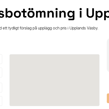
sbotömning i Up
d ett tydligt förslag på upplägg och pris
i Upplands Väsby
.
_down
_down