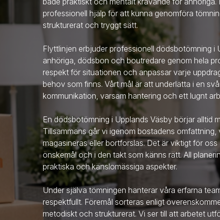
både praktiskt och mentalt krävande för anhöriga
professionell hjälp för att kunna genomföra tömning
strukturerat och tryggt sätt.
Flyttlinjen erbjuder professionell dödsbotömning
i
anhöriga, dödsbon och boutredare genom hela pro
respekt för situationen och anpassar varje uppdra
behov som finns. Vårt mål är att underlätta i en svå
kommunikation, varsam hantering och ett lugnt arb
En dödsbotömning
i Upplands Väsby
börjar allti
Tillsammans går vi igenom bostadens omfattning, v
magasineras eller bortforslas. Det är viktigt för oss 
önskemål och i den takt som känns rätt. All planeri
praktiska och känslomässiga aspekter.
Under själva tömningen hanterar våra erfarna te
respektfullt. Föremål sorteras enligt överenskom
metodiskt och strukturerat. Vi ser till att arbetet ut