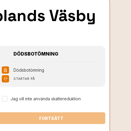
plands Väsby
DÖDSBOTÖMNING
Dödsbotömning
request_quote
moved_location
STARTAR PÅ
Jag vill inte använda skattereduktion
FORTSÄTT