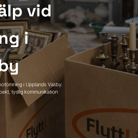
älp vid
ng i
sby
dsbotömning
i Upplands Väsby
.
spekt, tydlig kommunikation