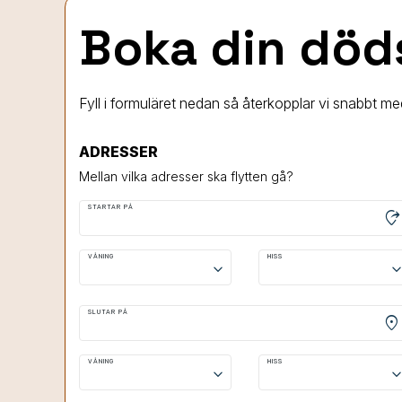
Boka din död
Fyll i formuläret nedan så återkopplar vi snabbt me
ADRESSER
Mellan vilka adresser ska flytten gå?
STARTAR PÅ
moved_location
VÅNING
HISS
keyboard_arrow_down
keyboard_arrow
SLUTAR PÅ
location_on
VÅNING
HISS
keyboard_arrow_down
keyboard_arrow