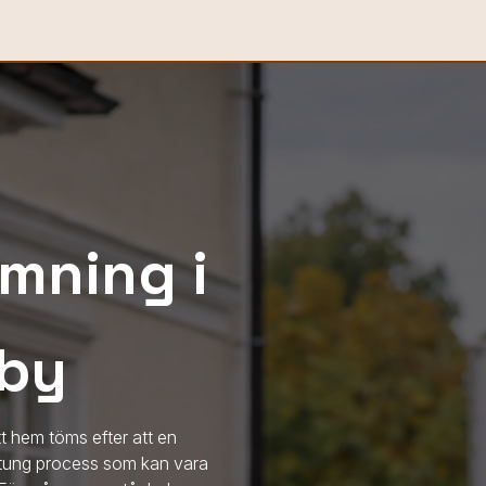
mning i
sby
tt hem töms efter att en
t tung process som kan vara