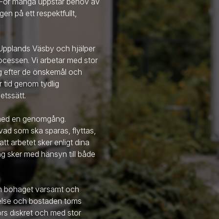
. För många uppstår behov av
en på ett respektfullt,
 Upplands Väsby
och hjälper
cessen. Vi arbetar med stor
g efter de önskemål och
r tid genom tydlig
etssätt.
d med en genomgång.
ad som ska sparas, flyttas,
att arbetet sker enligt dina
ng sker med hänsyn till både
am bohaget varsamt och
melse och bostaden töms
förs diskret och med stor