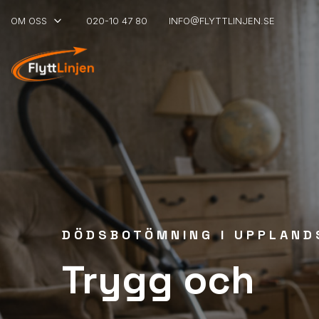
keyboard_arrow_down
OM OSS
020-10 47 80
INFO@FLYTTLINJEN.SE
DÖDSBOTÖMNING I UPPLAND
Trygg och