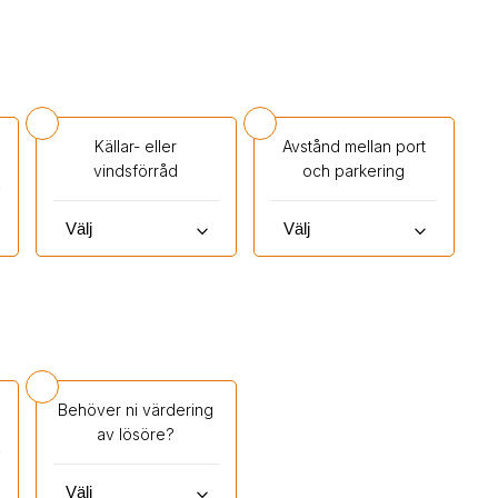
Källar- eller
Avstånd mellan port
vindsförråd
och parkering
keyboard_arrow_down
keyboard_arrow_down
Behöver ni värdering
av lösöre?
keyboard_arrow_down