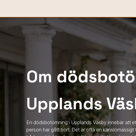
Om dödsbotö
Upplands Vä
En dödsbotömning
i Upplands Väsby
innebär att e
person har gått bort. Det är ofta en känslomässig