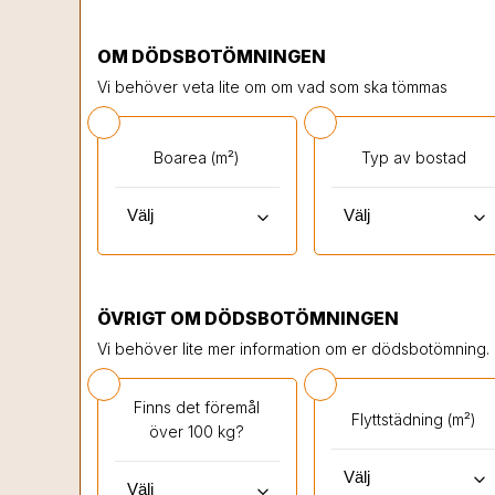
OM DÖDSBOTÖMNINGEN
Vi behöver veta lite om om vad som ska tömmas
Boarea (m²)
Typ av bostad
keyboard_arrow_down
keyboard_arrow_down
ÖVRIGT OM DÖDSBOTÖMNINGEN
Vi behöver lite mer information om er dödsbotömning.
Finns det föremål
Flyttstädning (m²)
över 100 kg?
keyboard_arrow_down
keyboard_arrow_down