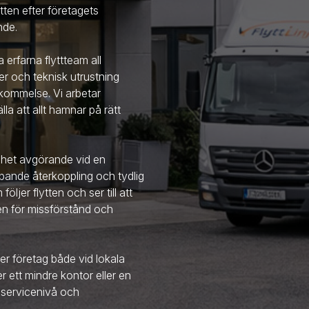
tten efter företagets
nde.
 erfarna flyttteam all
er och teknisk utrustning
kommelse. Vi arbetar
älla att allt hamnar på rätt
ighet avgörande vid en
 löpande återkoppling och tydlig
ljer flytten och ser till att
ken för missförstånd och
er företag både vid lokala
er ett mindre kontor eller en
servicenivå och