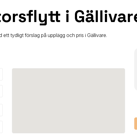
rsflytt i Gällivar
d ett tydligt förslag på upplägg och pris
i Gällivare
.
_down
_down