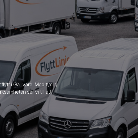
sflytt
i Gällivare
. Med tydlig
samheten ser vi till att