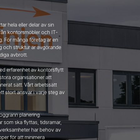
ttar hela eller delar av sin
 från kontorsmöbler och IT-
ng. För många företag är en
ing och struktur är avgörande
diga avbrott.
ed erfarenhet av kontorsflytt
stora organisationer att
nerat sätt. Vårt arbetssätt
t stort ansvar i varje steg av
noggrann planering.
 som ska flyttas, tidsramar,
ga verksamheter har behov av
apper för att minimera