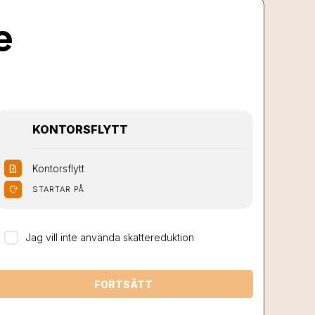
e
KONTORSFLYTT
Kontorsflytt
request_quote
moved_location
STARTAR PÅ
Jag vill inte använda skattereduktion
FORTSÄTT