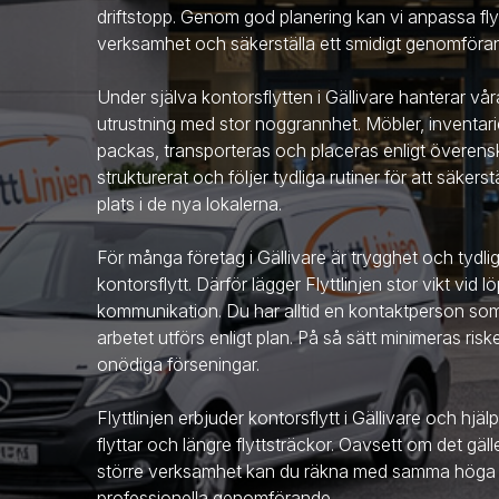
driftstopp. Genom god planering kan vi anpassa fly
verksamhet och säkerställa ett smidigt genomföra
Under själva kontorsflytten
i Gällivare
hanterar våra
utrustning med stor noggrannhet. Möbler, inventari
packas, transporteras och placeras enligt överens
strukturerat och följer tydliga rutiner för att säkerst
plats i de nya lokalerna.
För många företag
i Gällivare
är trygghet och tydl
kontorsflytt. Därför lägger Flyttlinjen stor vikt vid
kommunikation. Du har alltid en kontaktperson som fö
arbetet utförs enligt plan. På så sätt minimeras ris
onödiga förseningar.
Flyttlinjen erbjuder kontorsflytt
i Gällivare
och hjälp
flyttar och längre flyttsträckor. Oavsett om det gäll
större verksamhet kan du räkna med samma höga 
professionella genomförande.