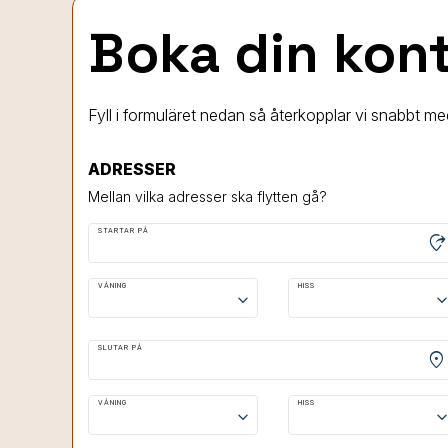
Boka din konto
Fyll i formuläret nedan så återkopplar vi snabbt me
ADRESSER
Mellan vilka adresser ska flytten gå?
STARTAR PÅ
moved_location
VÅNING
HISS
keyboard_arrow_down
keyboard_arrow
SLUTAR PÅ
location_on
VÅNING
HISS
keyboard_arrow_down
keyboard_arrow