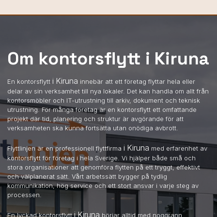
Om kontorsflytt i Kiruna
i Kiruna
En kontorsflytt
innebär att ett företag flyttar hela eller
delar av sin verksamhet till nya lokaler. Det kan handla om allt från
kontorsmöbler och IT-utrustning till arkiv, dokument och teknisk
utrustning. För många företag är en kontorsflytt ett omfattande
projekt där tid, planering och struktur är avgörande för att
verksamheten ska kunna fortsätta utan onödiga avbrott.
i Kiruna
Flyttlinjen är en professionell flyttfirma
med erfarenhet av
kontorsflytt för företag i hela Sverige. Vi hjälper både små och
stora organisationer att genomföra flytten på ett tryggt, effektivt
och välplanerat sätt. Vårt arbetssätt bygger på tydlig
kommunikation, hög service och ett stort ansvar i varje steg av
processen.
i Kiruna
En lyckad kontorsflytt
börjar alltid med noggrann