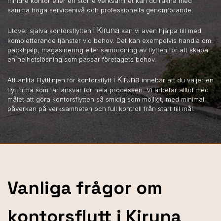
mindre kontor eller en större verksamhet kan du räkna med
samma höga servicenivå och professionella genomförande.
i Kiruna
Utöver själva kontorsflytten
kan vi även hjälpa till med
kompletterande tjänster vid behov. Det kan exempelvis handla om
packhjälp, magasinering eller samordning av flytten för att skapa
en helhetslösning som passar företagets behov.
i Kiruna
Att anlita Flyttlinjen för kontorsflytt
innebär att du väljer en
flyttfirma som tar ansvar för hela processen. Vi arbetar alltid med
målet att göra kontorsflytten så smidig som möjligt, med minimal
påverkan på verksamheten och full kontroll från start till mål.
Vanliga frågor om
kontorsflytt i Kiruna