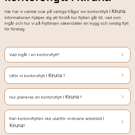
i Kiruna
Här har vi samlat svar på vanliga frågor om kontorsflytt
.
Informationen hjälper dig att förstå hur flytten går till, vad som
ingår och hur vi på Flyttlinjen säkerställer en trygg och smidig flytt
för företag.
keyboard_arrow_right
Vad ingår i en kontorsflytt?
keyboard_arrow_right
i Kiruna
Utför ni kontorsflytt
?
keyboard_arrow_right
i Kiruna
Hur planeras en kontorsflytt
?
i
Kan kontorsflytten ske utanför ordinarie arbetstid
keyboard_arrow_right
Kiruna
?