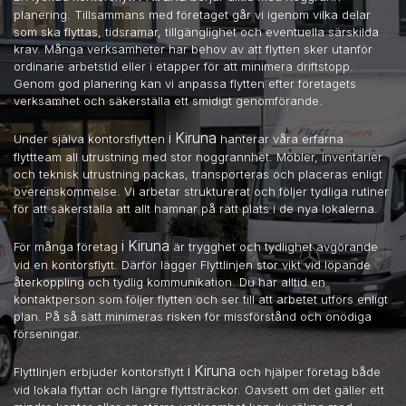
planering. Tillsammans med företaget går vi igenom vilka delar
som ska flyttas, tidsramar, tillgänglighet och eventuella särskilda
krav. Många verksamheter har behov av att flytten sker utanför
ordinarie arbetstid eller i etapper för att minimera driftstopp.
Genom god planering kan vi anpassa flytten efter företagets
verksamhet och säkerställa ett smidigt genomförande.
i Kiruna
Under själva kontorsflytten
hanterar våra erfarna
flyttteam all utrustning med stor noggrannhet. Möbler, inventarier
och teknisk utrustning packas, transporteras och placeras enligt
överenskommelse. Vi arbetar strukturerat och följer tydliga rutiner
för att säkerställa att allt hamnar på rätt plats i de nya lokalerna.
i Kiruna
För många företag
är trygghet och tydlighet avgörande
vid en kontorsflytt. Därför lägger Flyttlinjen stor vikt vid löpande
återkoppling och tydlig kommunikation. Du har alltid en
kontaktperson som följer flytten och ser till att arbetet utförs enligt
plan. På så sätt minimeras risken för missförstånd och onödiga
förseningar.
i Kiruna
Flyttlinjen erbjuder kontorsflytt
och hjälper företag både
vid lokala flyttar och längre flyttsträckor. Oavsett om det gäller ett