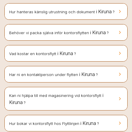
keyboard_arrow_right
i Kiruna
Hur hanteras känslig utrustning och dokument
?
keyboard_arrow_right
i Kiruna
Behöver vi packa själva inför kontorsflytten
?
keyboard_arrow_right
i Kiruna
Vad kostar en kontorsflytt
?
keyboard_arrow_right
i Kiruna
Har ni en kontaktperson under flytten
?
i
Kan ni hjälpa till med magasinering vid kontorsflytt
keyboard_arrow_right
Kiruna
?
keyboard_arrow_right
i Kiruna
Hur bokar vi kontorsflytt hos Flyttlinjen
?