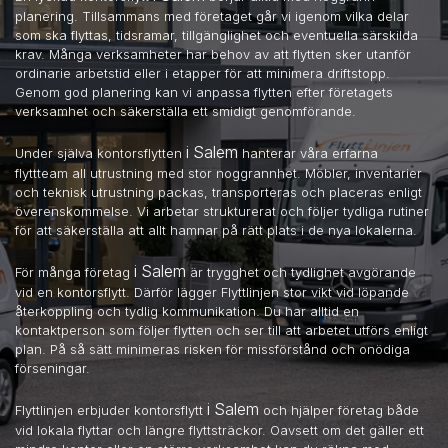
planering. Tillsammans med företaget går vi igenom vilka delar
som ska flyttas, tidsramar, tillgänglighet och eventuella särskilda
krav. Många verksamheter har behov av att flytten sker utanför
ordinarie arbetstid eller i etapper för att minimera driftstopp.
Genom god planering kan vi anpassa flytten efter företagets
verksamhet och säkerställa ett smidigt genomförande.
i Salem
Under själva kontorsflytten
hanterar våra erfarna
flyttteam all utrustning med stor noggrannhet. Möbler, inventarier
och teknisk utrustning packas, transporteras och placeras enligt
överenskommelse. Vi arbetar strukturerat och följer tydliga rutiner
för att säkerställa att allt hamnar på rätt plats i de nya lokalerna.
i Salem
För många företag
är trygghet och tydlighet avgörande
vid en kontorsflytt. Därför lägger Flyttlinjen stor vikt vid löpande
återkoppling och tydlig kommunikation. Du har alltid en
kontaktperson som följer flytten och ser till att arbetet utförs enligt
plan. På så sätt minimeras risken för missförstånd och onödiga
förseningar.
i Salem
Flyttlinjen erbjuder kontorsflytt
och hjälper företag både
vid lokala flyttar och längre flyttsträckor. Oavsett om det gäller ett