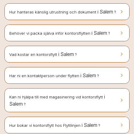
keyboard_arrow_right
i Salem
Hur hanteras känslig utrustning och dokument
?
keyboard_arrow_right
i Salem
Behöver vi packa själva inför kontorsflytten
?
keyboard_arrow_right
i Salem
Vad kostar en kontorsflytt
?
keyboard_arrow_right
i Salem
Har ni en kontaktperson under flytten
?
i
Kan ni hjälpa till med magasinering vid kontorsflytt
keyboard_arrow_right
Salem
?
keyboard_arrow_right
i Salem
Hur bokar vi kontorsflytt hos Flyttlinjen
?