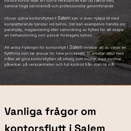
mindre kontor eller en större verksamhet kan du räkna med
samma höga servicenivå och professionella genomförande.
i Salem
Utöver själva kontorsflytten
kan vi även hjälpa till med
kompletterande tjänster vid behov. Det kan exempelvis handla om
packhjälp, magasinering eller samordning av flytten för att skapa
en helhetslösning som passar företagets behov.
i Salem
Att anlita Flyttlinjen för kontorsflytt
innebär att du väljer en
flyttfirma som tar ansvar för hela processen. Vi arbetar alltid med
målet att göra kontorsflytten så smidig som möjligt, med minimal
påverkan på verksamheten och full kontroll från start till mål.
Vanliga frågor om
kontorsflytt i Salem