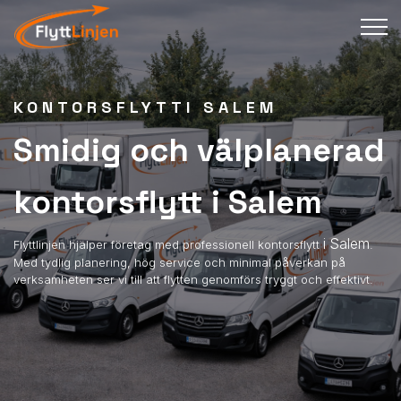
KONTORSFLYTTI SALEM
Smidig och välplanerad
kontorsflytt i Salem
i Salem
Flyttlinjen hjälper företag med professionell kontorsflytt
.
Med tydlig planering, hög service och minimal påverkan på
verksamheten ser vi till att flytten genomförs tryggt och effektivt.