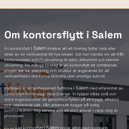
Om kontorsflytt i Salem
i Salem
En kontorsflytt
innebär att ett företag flyttar hela eller
delar av sin verksamhet till nya lokaler. Det kan handla om allt från
kontorsmöbler och IT-utrustning till arkiv, dokument och teknisk
utrustning. För många företag är en kontorsflytt ett omfattande
projekt där tid, planering och struktur är avgörande för att
verksamheten ska kunna fortsätta utan onödiga avbrott.
i Salem
Flyttlinjen är en professionell flyttfirma
med erfarenhet av
kontorsflytt för företag i hela Sverige. Vi hjälper både små och
stora organisationer att genomföra flytten på ett tryggt, effektivt
och välplanerat sätt. Vårt arbetssätt bygger på tydlig
kommunikation, hög service och ett stort ansvar i varje steg av
processen.
i Salem
En lyckad kontorsflytt
börjar alltid med noggrann