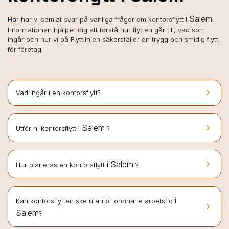
i Salem
Här har vi samlat svar på vanliga frågor om kontorsflytt
.
Informationen hjälper dig att förstå hur flytten går till, vad som
ingår och hur vi på Flyttlinjen säkerställer en trygg och smidig flytt
för företag.
keyboard_arrow_right
Vad ingår i en kontorsflytt?
keyboard_arrow_right
i Salem
Utför ni kontorsflytt
?
keyboard_arrow_right
i Salem
Hur planeras en kontorsflytt
?
i
Kan kontorsflytten ske utanför ordinarie arbetstid
keyboard_arrow_right
Salem
?