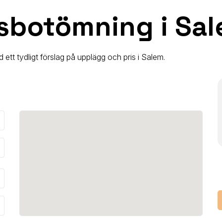
sbotömning i Sa
d ett tydligt förslag på upplägg och pris
i Salem
.
_down
_down