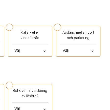
Källar- eller
Avstånd mellan port
vindsförråd
och parkering
keyboard_arrow_down
keyboard_arrow_down
Behöver ni värdering
av lösöre?
keyboard_arrow_down