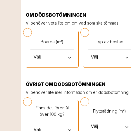
OM DÖDSBOTÖMNINGEN
Vi behöver veta lite om om vad som ska tömmas
Boarea (m²)
Typ av bostad
keyboard_arrow_down
keyboard_arrow_down
ÖVRIGT OM DÖDSBOTÖMNINGEN
Vi behöver lite mer information om er dödsbotömning.
Finns det föremål
Flyttstädning (m²)
över 100 kg?
keyboard_arrow_down
keyboard_arrow_down