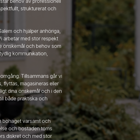
står behov av professionell
ektfullt, strukturerat och
 Salem
och hjälper anhöriga,
 arbetar med stor respekt
r de önskemål och behov som
m tydlig kommunikation,
enomgång. Tillsammans går vi
flyttas, magasineras eller
enligt dina önskemål och i den
ill både praktiska och
am bohaget varsamt och
melse och bostaden töms
förs diskret och med stor