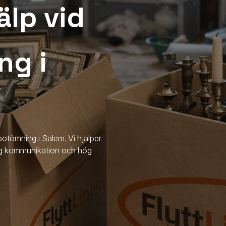
älp vid
ng i
dsbotömning
i Salem
. Vi hjälper
dlig kommunikation och hög