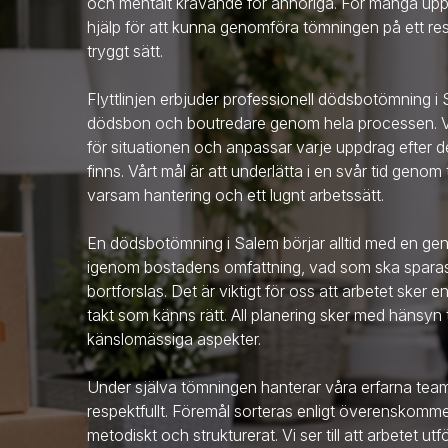
och mentalt krävande för anhöriga. För många upp
hjälp för att kunna genomföra tömningen på ett resp
tryggt sätt.
Flyttlinjen erbjuder professionell dödsbotömning
i
dödsbon och boutredare genom hela processen. Vi
för situationen och anpassar varje uppdrag efte
finns. Vårt mål är att underlätta i en svår tid geno
varsam hantering och ett lugnt arbetssätt.
En dödsbotömning
i Salem
börjar alltid med en g
igenom bostadens omfattning, vad som ska sparas, 
bortforslas. Det är viktigt för oss att arbetet sker 
takt som känns rätt. All planering sker med hänsyn t
känslomässiga aspekter.
Under själva tömningen hanterar våra erfarna te
respektfullt. Föremål sorteras enligt överenskom
metodiskt och strukturerat. Vi ser till att arbetet ut