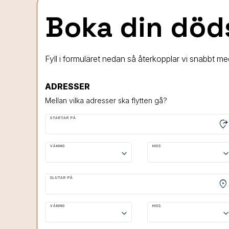
Boka din död
Fyll i formuläret nedan så återkopplar vi snabbt me
ADRESSER
Mellan vilka adresser ska flytten gå?
STARTAR PÅ
moved_location
VÅNING
HISS
keyboard_arrow_down
keyboard_arrow
SLUTAR PÅ
location_on
VÅNING
HISS
keyboard_arrow_down
keyboard_arrow