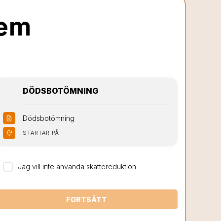
lem
DÖDSBOTÖMNING
Dödsbotömning
request_quote
moved_location
STARTAR PÅ
Jag vill inte använda skattereduktion
FORTSÄTT