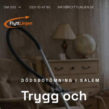
keyboard_arrow_down
OM OSS
020-10 47 80
INFO@FLYTTLINJEN.SE
DÖDSBOTÖMNING I SALEM
Trygg och