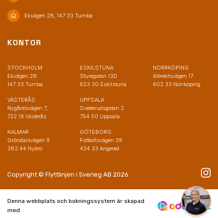
home
Ekvägen 28, 147 33 Tumba
KONTOR
STOCKHOLM
ESKILSTUNA
NORRKÖPING
Ekvägen 28
Sturegatan 13D
Albrektsvägen 17
147 33 Tumba
623 30 Eskilstuna
602 33 Norrköping
VÄSTERÅS
UPPSALA
Nygårdsvägen 7,
Svederudsgatan 2
722 19 Västerås
754 50 Uppsala
KALMAR
GÖTEBORG
Gröndalsvägen 9
Fotbollsvägen 39
382 44 Nybro
424 33 Angered
Copyright © Flyttlinjen i Sverieg AB 2026
Denna webbplats och bokningssystem är skapad
med