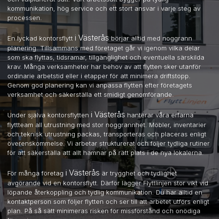
kommunikation, hög service och ett stort ansvar i varje steg av
processen.
i Västerås
En lyckad kontorsflytt
börjar alltid med noggrann
planering. Tillsammans med företaget går vi igenom vilka delar
som ska flyttas, tidsramar, tillgänglighet och eventuella särskilda
krav. Många verksamheter har behov av att flytten sker utanför
ordinarie arbetstid eller i etapper för att minimera driftstopp.
Genom god planering kan vi anpassa flytten efter företagets
verksamhet och säkerställa ett smidigt genomförande.
i Västerås
Under själva kontorsflytten
hanterar våra erfarna
flyttteam all utrustning med stor noggrannhet. Möbler, inventarier
och teknisk utrustning packas, transporteras och placeras enligt
överenskommelse. Vi arbetar strukturerat och följer tydliga rutiner
för att säkerställa att allt hamnar på rätt plats i de nya lokalerna.
i Västerås
För många företag
är trygghet och tydlighet
avgörande vid en kontorsflytt. Därför lägger Flyttlinjen stor vikt vid
löpande återkoppling och tydlig kommunikation. Du har alltid en
kontaktperson som följer flytten och ser till att arbetet utförs enligt
plan. På så sätt minimeras risken för missförstånd och onödiga