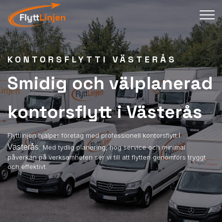
KONTORSFLYTTI VÄSTERÅS
Smidig och välplanerad
kontorsflytt i Västerås
i
Flyttlinjen hjälper företag med professionell kontorsflytt
Västerås
. Med tydlig planering, hög service och minimal
påverkan på verksamheten ser vi till att flytten genomförs tryggt
och effektivt.