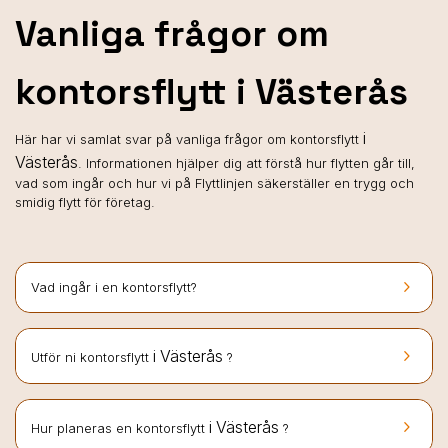
Vanliga frågor om
kontorsflytt i Västerås
i
Här har vi samlat svar på vanliga frågor om kontorsflytt
Västerås
. Informationen hjälper dig att förstå hur flytten går till,
vad som ingår och hur vi på Flyttlinjen säkerställer en trygg och
smidig flytt för företag.
keyboard_arrow_right
Vad ingår i en kontorsflytt?
keyboard_arrow_right
i Västerås
Utför ni kontorsflytt
?
keyboard_arrow_right
i Västerås
Hur planeras en kontorsflytt
?