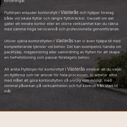
förseningar.
i Västerås
Flyttlinjen erbjuder kontorsflytt
och hjälper företag
både vid lokala flyttar och längre flyttsträckor. Oavsett om det
gäller ett mindre kontor eller en större verksamhet kan du räkna
med samma höga servicenivå och professionella genomförande.
i Västerås
Utöver själva kontorsflytten
kan vi även hjälpa till med
kompletterande tjänster vid behov. Det kan exempelvis handla om
packhjälp, magasinering eller samordning av flytten för att skapa
en helhetslösning som passar företagets behov.
i Västerås
Att anlita Flyttlinjen för kontorsflytt
innebär att du väljer
en flyttfirma som tar ansvar för hela processen. Vi arbetar alltid
med målet att göra kontorsflytten så smidig som möjligt, med
minimal påverkan på verksamheten och full kontroll från start till
mål.