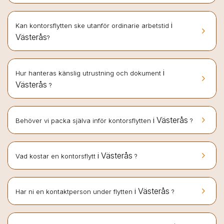
i
Kan kontorsflytten ske utanför ordinarie arbetstid
keyboard_arrow_right
Västerås
?
i
Hur hanteras känslig utrustning och dokument
keyboard_arrow_right
Västerås
?
keyboard_arrow_right
i Västerås
Behöver vi packa själva inför kontorsflytten
?
keyboard_arrow_right
i Västerås
Vad kostar en kontorsflytt
?
keyboard_arrow_right
i Västerås
Har ni en kontaktperson under flytten
?