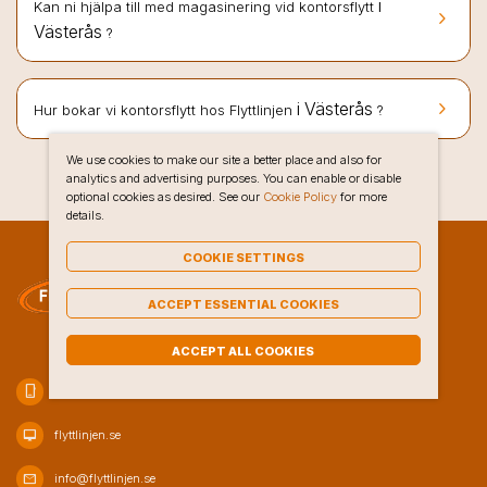
i
Kan ni hjälpa till med magasinering vid kontorsflytt
keyboard_arrow_right
Västerås
?
keyboard_arrow_right
i Västerås
Hur bokar vi kontorsflytt hos Flyttlinjen
?
We use cookies to make our site a better place and also for
analytics and advertising purposes. You can enable or disable
optional cookies as desired. See our
Cookie Policy
for more
details.
COOKIE SETTINGS
ACCEPT ESSENTIAL COOKIES
ACCEPT ALL COOKIES
phone_iphone
020-10 47 80
desktop_mac
flyttlinjen.se
mail
info@flyttlinjen.se