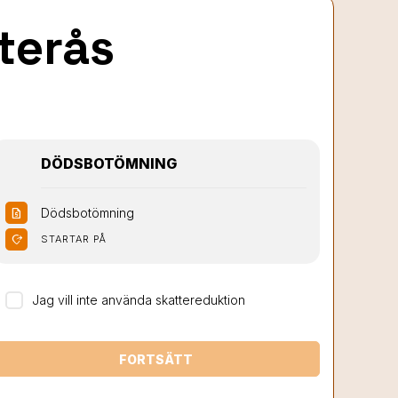
terås
DÖDSBOTÖMNING
Dödsbotömning
request_quote
moved_location
STARTAR PÅ
Jag vill inte använda skattereduktion
FORTSÄTT