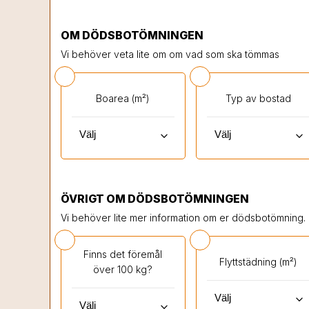
OM DÖDSBOTÖMNINGEN
Vi behöver veta lite om om vad som ska tömmas
Boarea (m²)
Typ av bostad
keyboard_arrow_down
keyboard_arrow_down
ÖVRIGT OM DÖDSBOTÖMNINGEN
Vi behöver lite mer information om er dödsbotömning.
Finns det föremål
Flyttstädning (m²)
över 100 kg?
keyboard_arrow_down
keyboard_arrow_down