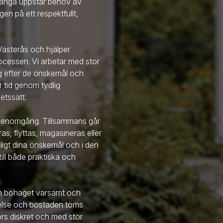
 många uppstår behov av
en på ett respektfullt,
 Västerås
och hjälper
cessen. Vi arbetar med stor
g efter de önskemål och
r tid genom tydlig
etssätt.
n genomgång. Tillsammans går
s, flyttas, magasineras eller
enligt dina önskemål och i den
ill både praktiska och
am bohaget varsamt och
melse och bostaden töms
förs diskret och med stor