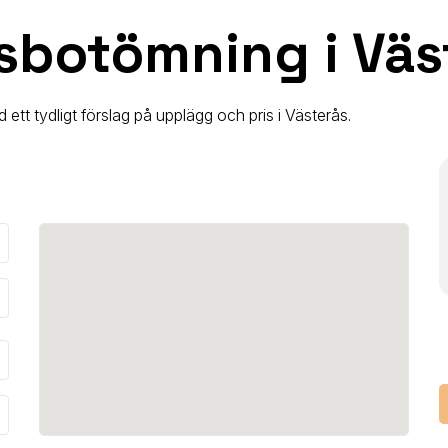
sbotömning i Väs
d ett tydligt förslag på upplägg och pris
i Västerås
.
_down
_down