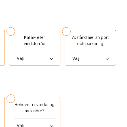
Källar- eller
Avstånd mellan port
vindsförråd
och parkering
keyboard_arrow_down
keyboard_arrow_down
Behöver ni värdering
av lösöre?
keyboard_arrow_down