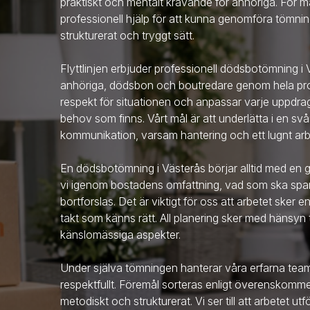
praktiskt och mentalt krävande för anhöriga. För
professionell hjälp för att kunna genomföra tömning
strukturerat och tryggt sätt.
Flyttlinjen erbjuder professionell dödsbotömning
i
anhöriga, dödsbon och boutredare genom hela pro
respekt för situationen och anpassar varje uppdra
behov som finns. Vårt mål är att underlätta i en svå
kommunikation, varsam hantering och ett lugnt arb
En dödsbotömning
i Västerås
börjar alltid med e
vi igenom bostadens omfattning, vad som ska spara
bortforslas. Det är viktigt för oss att arbetet sker 
takt som känns rätt. All planering sker med hänsyn t
känslomässiga aspekter.
Under själva tömningen hanterar våra erfarna te
respektfullt. Föremål sorteras enligt överenskom
metodiskt och strukturerat. Vi ser till att arbetet ut