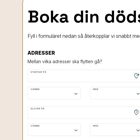
Boka din död
Fyll i formuläret nedan så återkopplar vi snabbt me
ADRESSER
Mellan vilka adresser ska flytten gå?
STARTAR PÅ
moved_location
VÅNING
HISS
keyboard_arrow_down
keyboard_arrow
SLUTAR PÅ
location_on
VÅNING
HISS
keyboard_arrow_down
keyboard_arrow