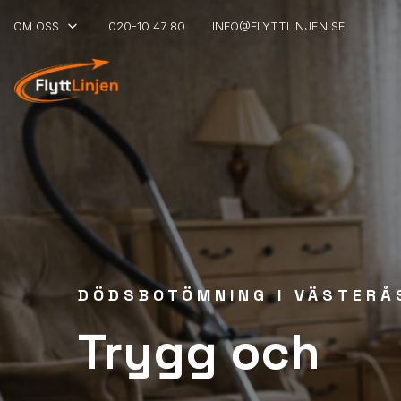
keyboard_arrow_down
OM OSS
020-10 47 80
INFO@FLYTTLINJEN.SE
DÖDSBOTÖMNING I VÄSTERÅ
Trygg och