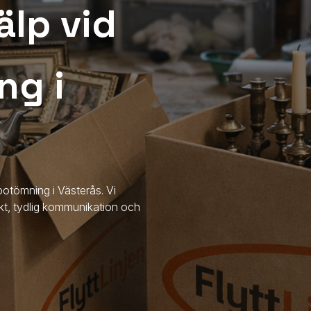
älp vid
ng i
dsbotömning
i Västerås
. Vi
ekt, tydlig kommunikation och