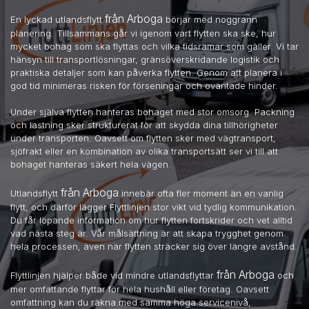
från Arboga
En lyckad utlandsflytt
börjar med noggrann
planering. Tillsammans går vi igenom vart flytten ska ske, hur
mycket bohag som ska flyttas och vilka tidsramar som gäller. Vi tar
hänsyn till transportlösningar, gränsöverskridande logistik och
praktiska detaljer som kan påverka flytten. Genom att planera i
god tid minimeras risken för förseningar och oväntade hinder.
Under själva flytten hanteras bohaget med stor omsorg. Packning
och lastning sker strukturerat för att skydda dina tillhörigheter
under transporten. Oavsett om flytten sker med vägtransport,
sjöfrakt eller en kombination av olika transportsätt ser vi till att
bohaget hanteras säkert hela vägen.
från Arboga
Utlandsflytt
innebär ofta fler moment än en vanlig
flytt, och därför lägger Flyttlinjen stor vikt vid tydlig kommunikation.
Du får löpande information om hur flytten fortskrider och vet alltid
vad nästa steg är. Vår målsättning är att skapa trygghet genom
hela processen, även när flytten sträcker sig över längre avstånd.
från Arboga
Flyttlinjen hjälper både vid mindre utlandsflyttar
och
mer omfattande flyttar för hela hushåll eller företag. Oavsett
omfattning kan du räkna med samma höga servicenivå,