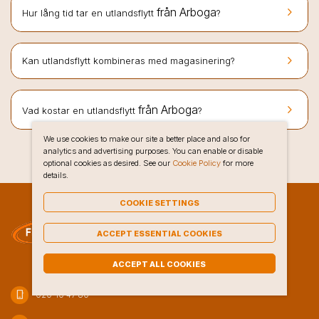
keyboard_arrow_right
från Arboga
Hur lång tid tar en utlandsflytt
?
keyboard_arrow_right
Kan utlandsflytt kombineras med magasinering?
keyboard_arrow_right
från Arboga
Vad kostar en utlandsflytt
?
We use cookies to make our site a better place and also for
analytics and advertising purposes. You can enable or disable
optional cookies as desired. See our
Cookie Policy
for more
details.
COOKIE SETTINGS
ACCEPT ESSENTIAL COOKIES
ACCEPT ALL COOKIES
phone_iphone
020-10 47 80