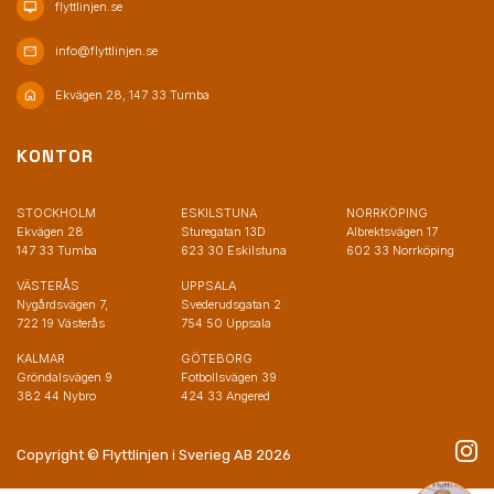
desktop_mac
flyttlinjen.se
mail
info@flyttlinjen.se
home
Ekvägen 28, 147 33 Tumba
KONTOR
STOCKHOLM
ESKILSTUNA
NORRKÖPING
Ekvägen 28
Sturegatan 13D
Albrektsvägen 17
147 33 Tumba
623 30 Eskilstuna
602 33 Norrköping
VÄSTERÅS
UPPSALA
Nygårdsvägen 7,
Svederudsgatan 2
722 19 Västerås
754 50 Uppsala
KALMAR
GÖTEBORG
Gröndalsvägen 9
Fotbollsvägen 39
382 44 Nybro
424 33 Angered
Copyright © Flyttlinjen i Sverieg AB 2026