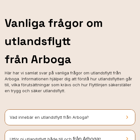
Vanliga frågor om
utlandsflytt
från Arboga
Här har vi samlat svar på vanliga frågor om utlandsflytt från
Arboga. Informationen hjälper dig att förstå hur utlandsflytten går
till, vilka förutsättningar som krävs och hur Flyttlinjen säkerställer
en trygg och säker utlandsflytt.
keyboard_arrow_right
Vad innebär en utlandsflytt från Arboga?
keyboard_arrow_right
från Arboga
Utför ni utlandsflytt både till och
?