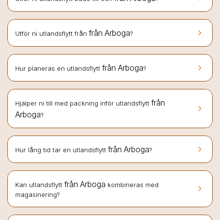
keyboard_arrow_right
från Arboga
Utför ni utlandsflytt från
?
keyboard_arrow_right
från Arboga
Hur planeras en utlandsflytt
?
från
Hjälper ni till med packning inför utlandsflytt
keyboard_arrow_right
Arboga
?
keyboard_arrow_right
från Arboga
Hur lång tid tar en utlandsflytt
?
från Arboga
Kan utlandsflytt
kombineras med
keyboard_arrow_right
magasinering?