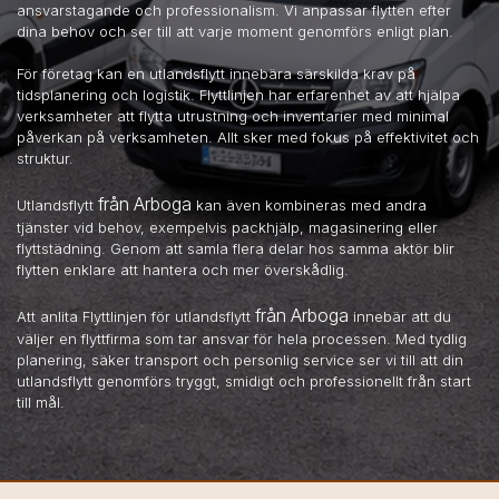
ansvarstagande och professionalism. Vi anpassar flytten efter
dina behov och ser till att varje moment genomförs enligt plan.
För företag kan en utlandsflytt innebära särskilda krav på
tidsplanering och logistik. Flyttlinjen har erfarenhet av att hjälpa
verksamheter att flytta utrustning och inventarier med minimal
påverkan på verksamheten. Allt sker med fokus på effektivitet och
struktur.
från Arboga
Utlandsflytt
kan även kombineras med andra
tjänster vid behov, exempelvis packhjälp, magasinering eller
flyttstädning. Genom att samla flera delar hos samma aktör blir
flytten enklare att hantera och mer överskådlig.
från Arboga
Att anlita Flyttlinjen för utlandsflytt
innebär att du
väljer en flyttfirma som tar ansvar för hela processen. Med tydlig
planering, säker transport och personlig service ser vi till att din
utlandsflytt genomförs tryggt, smidigt och professionellt från start
till mål.