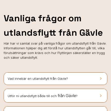
Vanliga frågor om
utlandsflytt från Gävle
Här har vi samlat svar på vanliga frågor om utlandsflytt från Gävle.
Informationen hjälper dig att förstå hur utlandsflytten går till, vilka
förutsättningar som krävs och hur Flyttlinjen säkerställer en trygg
och säker utlandsflytt.
keyboard_arrow_right
Vad innebär en utlandsflytt från Gävle?
keyboard_arrow_right
från Gävle
Utför ni utlandsflytt både till och
?