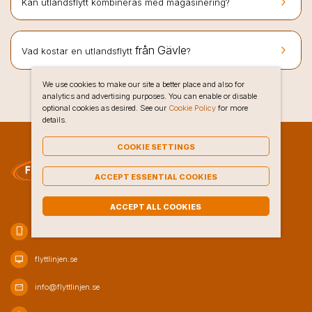
keyboard_arrow_right
Kan utlandsflytt kombineras med magasinering?
keyboard_arrow_right
från Gävle
Vad kostar en utlandsflytt
?
We use cookies to make our site a better place and also for
analytics and advertising purposes. You can enable or disable
optional cookies as desired. See our
Cookie Policy
for more
details.
COOKIE SETTINGS
ACCEPT ESSENTIAL COOKIES
ACCEPT ALL COOKIES
phone_iphone
020-10 47 80
desktop_mac
flyttlinjen.se
mail
info@flyttlinjen.se