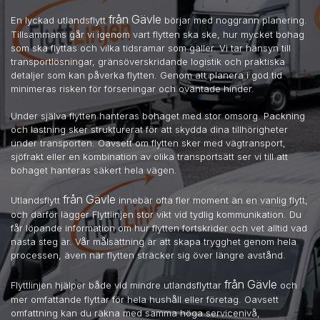
från Gävle
En lyckad utlandsflytt
börjar med noggrann planering.
Tillsammans går vi igenom vart flytten ska ske, hur mycket bohag
som ska flyttas och vilka tidsramar som gäller. Vi tar hänsyn till
transportlösningar, gränsöverskridande logistik och praktiska
detaljer som kan påverka flytten. Genom att planera i god tid
minimeras risken för förseningar och oväntade hinder.
Under själva flytten hanteras bohaget med stor omsorg. Packning
och lastning sker strukturerat för att skydda dina tillhörigheter
under transporten. Oavsett om flytten sker med vägtransport,
sjöfrakt eller en kombination av olika transportsätt ser vi till att
bohaget hanteras säkert hela vägen.
från Gävle
Utlandsflytt
innebär ofta fler moment än en vanlig flytt,
och därför lägger Flyttlinjen stor vikt vid tydlig kommunikation. Du
får löpande information om hur flytten fortskrider och vet alltid vad
nästa steg är. Vår målsättning är att skapa trygghet genom hela
processen, även när flytten sträcker sig över längre avstånd.
från Gävle
Flyttlinjen hjälper både vid mindre utlandsflyttar
och
mer omfattande flyttar för hela hushåll eller företag. Oavsett
omfattning kan du räkna med samma höga servicenivå,