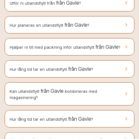
keyboard_arrow_right
från Gävle
Utför ni utlandsflytt från
?
keyboard_arrow_right
från Gävle
Hur planeras en utlandsflytt
?
keyboard_arrow_right
från Gävle
Hjälper ni till med packning inför utlandsflytt
?
keyboard_arrow_right
från Gävle
Hur lång tid tar en utlandsflytt
?
från Gävle
Kan utlandsflytt
kombineras med
keyboard_arrow_right
magasinering?
keyboard_arrow_right
från Gävle
Hur lång tid tar en utlandsflytt
?