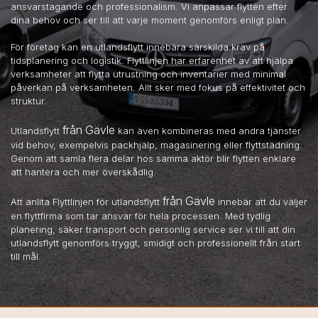
ansvarstagande och professionalism. Vi anpassar flytten efter
dina behov och ser till att varje moment genomförs enligt plan.
För företag kan en utlandsflytt innebära särskilda krav på
tidsplanering och logistik. Flyttlinjen har erfarenhet av att hjälpa
verksamheter att flytta utrustning och inventarier med minimal
påverkan på verksamheten. Allt sker med fokus på effektivitet och
struktur.
från Gävle
Utlandsflytt
kan även kombineras med andra tjänster
vid behov, exempelvis packhjälp, magasinering eller flyttstädning.
Genom att samla flera delar hos samma aktör blir flytten enklare
att hantera och mer överskådlig.
från Gävle
Att anlita Flyttlinjen för utlandsflytt
innebär att du väljer
en flyttfirma som tar ansvar för hela processen. Med tydlig
planering, säker transport och personlig service ser vi till att din
utlandsflytt genomförs tryggt, smidigt och professionellt från start
till mål.