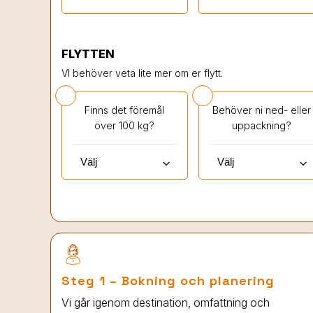
FLYTTEN
VI behöver veta lite mer om er flytt.
Finns det föremål
Behöver ni ned- eller
över 100 kg?
uppackning?
keyboard_arrow_down
keyboard_arrow_down
Steg 1 – Bokning och planering
Vi går igenom destination, omfattning och