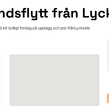
ndsflytt från Lyc
 ett tydligt förslag på upplägg och pris från
Lycksele
.
_down
_down