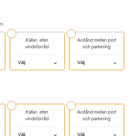
n.
Källar- eller
Avstånd mellan port
vindsförråd
och parkering
keyboard_arrow_down
keyboard_arrow_down
Källar- eller
Avstånd mellan port
vindsförråd
och parkering
keyboard_arrow_down
keyboard_arrow_down