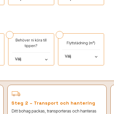
Behöver ni köra till
Flyttstädning (m²)
tippen?
keyboard_arrow_down
keyboard_arrow_down
Steg 2 – Transport och hantering
Ditt bohag packas, transporteras och hanteras