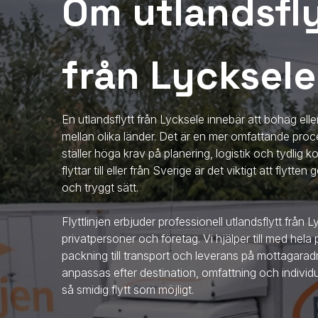
Om utlandsfly
från Lycksele
En utlandsflytt från Lycksele innebär att bohag elle
mellan olika länder. Det är en mer omfattande proce
ställer höga krav på planering, logistik och tydlig
flyttar till eller från Sverige är det viktigt att flytt
och tryggt sätt.
Flyttlinjen erbjuder professionell utlandsflytt
från L
privatpersoner och företag. Vi hjälper till med hela
packning till transport och leverans på mottagaradr
anpassas efter destination, omfattning och individ
så smidig flytt som möjligt.