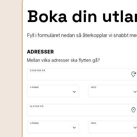
Boka din utla
Fyll i formuläret nedan så återkopplar vi snabbt med
ADRESSER
Mellan vilka adresser ska flytten gå?
STARTAR PÅ
moved_location
VÅNING
HISS
keyboard_arrow_down
keyboard_arrow
SLUTAR PÅ
location_on
VÅNING
HISS
keyboard_arrow_down
keyboard_arrow