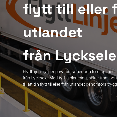
flytt till eller
utlandet
från Lycksele
Flyttlinjen hjälper privatpersoner och företag med p
från
Lycksele
. Med tydlig planering, säker transpor
till att din flytt till eller från utlandet genomförs try