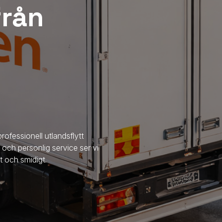
 från
rofessionell utlandsflytt
t och personlig service ser vi
ggt och smidigt.