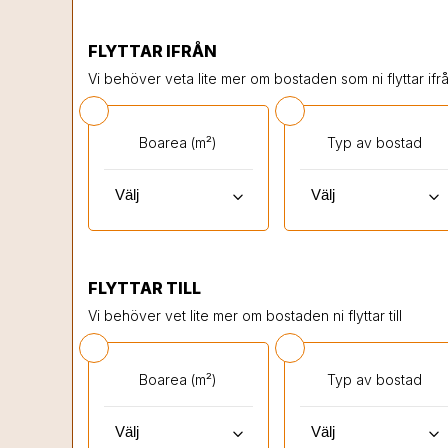
FLYTTAR IFRÅN
Vi behöver veta lite mer om bostaden som ni flyttar ifrå
Boarea (m²)
Typ av bostad
keyboard_arrow_down
keyboard_arrow_down
FLYTTAR TILL
Vi behöver vet lite mer om bostaden ni flyttar till
Boarea (m²)
Typ av bostad
keyboard_arrow_down
keyboard_arrow_down