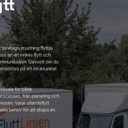
tt
r företagsutrustning flyttas
ss än en inrikes flytt och
 kommunikation. Oavsett om du
en genomförs på ett strukturerat
ycksele
för både
 processen, från planering och
essen. Varje utlandsflytt
uella behov för att skapa en