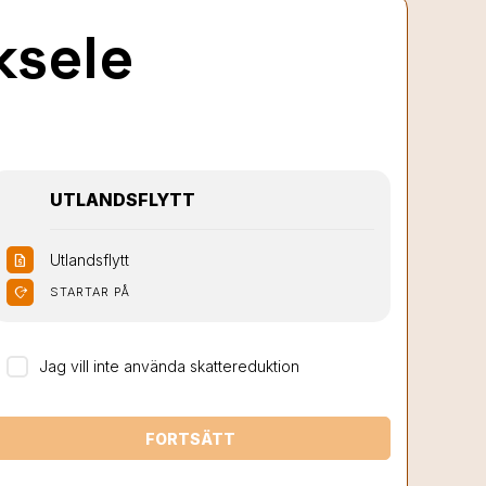
ksele
UTLANDSFLYTT
Utlandsflytt
request_quote
moved_location
STARTAR PÅ
Jag vill inte använda skattereduktion
FORTSÄTT