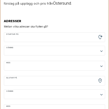
Östersund
förslag på upplägg och pris från
.
ADRESSER
Mellan vilka adresser ska flytten gå?
STARTAR PÅ
moved_location
VÅNING
keyboard_arrow_down
HISS
keyboard_arrow_down
SLUTAR PÅ
location_on
VÅNING
keyboard_arrow_down
HISS