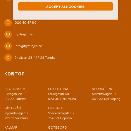
ACCEPT ALL COOKIES
phone_iphone
020-10 47 80
desktop_mac
flyttlinjen.se
mail
info@flyttlinjen.se
home
Ekvägen 28, 147 33 Tumba
KONTOR
STOCKHOLM
ESKILSTUNA
NORRKÖPING
Ekvägen 28
Sturegatan 13D
Albrektsvägen 17
147 33 Tumba
623 30 Eskilstuna
602 33 Norrköping
VÄSTERÅS
UPPSALA
Nygårdsvägen 7,
Svederudsgatan 2
722 19 Västerås
754 50 Uppsala
KALMAR
GÖTEBORG