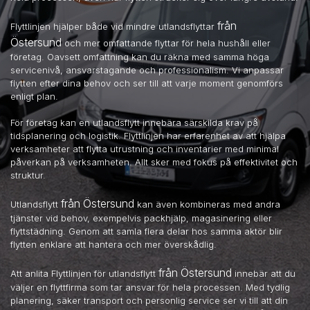
från
Flyttlinjen hjälper både vid mindre utlandsflyttar
Östersund
och mer omfattande flyttar för hela hushåll eller
företag. Oavsett omfattning kan du räkna med samma höga
servicenivå, ansvarstagande och professionalism. Vi anpassar
flytten efter dina behov och ser till att varje moment genomförs
enligt plan.
För företag kan en utlandsflytt innebära särskilda krav på
tidsplanering och logistik. Flyttlinjen har erfarenhet av att hjälpa
verksamheter att flytta utrustning och inventarier med minimal
påverkan på verksamheten. Allt sker med fokus på effektivitet och
struktur.
från Östersund
Utlandsflytt
kan även kombineras med andra
tjänster vid behov, exempelvis packhjälp, magasinering eller
flyttstädning. Genom att samla flera delar hos samma aktör blir
flytten enklare att hantera och mer överskådlig.
från Östersund
Att anlita Flyttlinjen för utlandsflytt
innebär att du
väljer en flyttfirma som tar ansvar för hela processen. Med tydlig
planering, säker transport och personlig service ser vi till att din