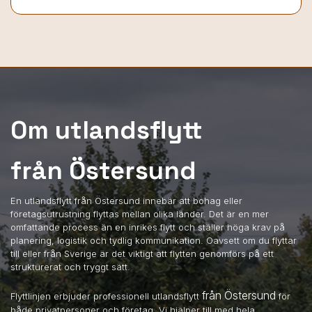
Om utlandsflytt
från Östersund
En utlandsflytt från Östersund innebär att bohag eller
företagsutrustning flyttas mellan olika länder. Det är en mer
omfattande process än en inrikes flytt och ställer höga krav på
planering, logistik och tydlig kommunikation. Oavsett om du flyttar
till eller från Sverige är det viktigt att flytten genomförs på ett
strukturerat och tryggt sätt.
från Östersund
Flyttlinjen erbjuder professionell utlandsflytt
för
både privatpersoner och företag. Vi hjälper till med hela