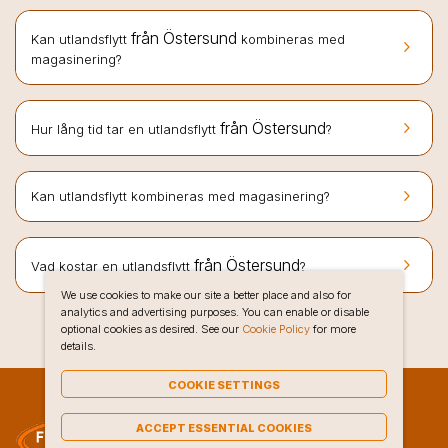
från Östersund
Kan utlandsflytt
kombineras med
keyboard_arrow_right
magasinering?
keyboard_arrow_right
från Östersund
Hur lång tid tar en utlandsflytt
?
keyboard_arrow_right
Kan utlandsflytt kombineras med magasinering?
keyboard_arrow_right
från Östersund
Vad kostar en utlandsflytt
?
We use cookies to make our site a better place and also for
analytics and advertising purposes. You can enable or disable
optional cookies as desired. See our
Cookie Policy
for more
details.
COOKIE SETTINGS
ACCEPT ESSENTIAL COOKIES