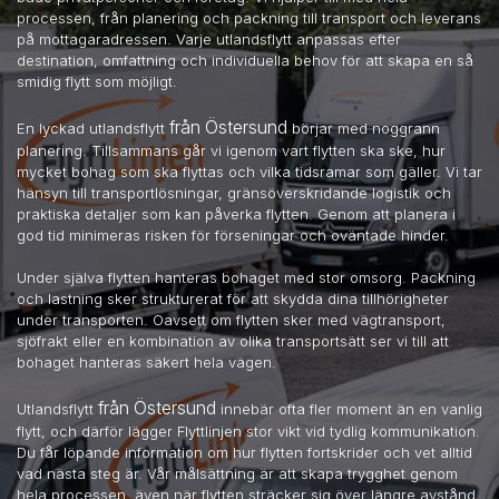
processen, från planering och packning till transport och leverans
på mottagaradressen. Varje utlandsflytt anpassas efter
destination, omfattning och individuella behov för att skapa en så
smidig flytt som möjligt.
från Östersund
En lyckad utlandsflytt
börjar med noggrann
planering. Tillsammans går vi igenom vart flytten ska ske, hur
mycket bohag som ska flyttas och vilka tidsramar som gäller. Vi tar
hänsyn till transportlösningar, gränsöverskridande logistik och
praktiska detaljer som kan påverka flytten. Genom att planera i
god tid minimeras risken för förseningar och oväntade hinder.
Under själva flytten hanteras bohaget med stor omsorg. Packning
och lastning sker strukturerat för att skydda dina tillhörigheter
under transporten. Oavsett om flytten sker med vägtransport,
sjöfrakt eller en kombination av olika transportsätt ser vi till att
bohaget hanteras säkert hela vägen.
från Östersund
Utlandsflytt
innebär ofta fler moment än en vanlig
flytt, och därför lägger Flyttlinjen stor vikt vid tydlig kommunikation.
Du får löpande information om hur flytten fortskrider och vet alltid
vad nästa steg är. Vår målsättning är att skapa trygghet genom
hela processen, även när flytten sträcker sig över längre avstånd.