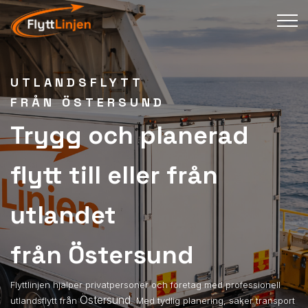
UTLANDSFLYTT
FRÅN ÖSTERSUND
Trygg och planerad
flytt till eller från
utlandet
från Östersund
Flyttlinjen hjälper privatpersoner och företag med professionell
Östersund
utlandsflytt från
. Med tydlig planering, säker transport