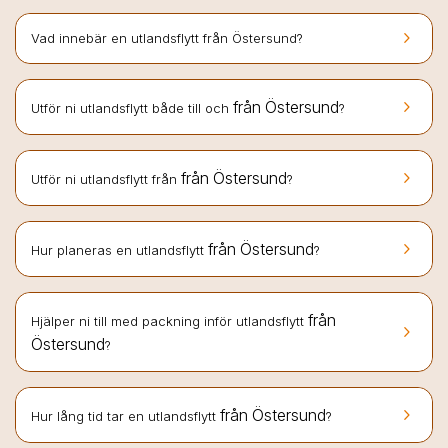
keyboard_arrow_right
Vad innebär en utlandsflytt från Östersund?
keyboard_arrow_right
från Östersund
Utför ni utlandsflytt både till och
?
keyboard_arrow_right
från Östersund
Utför ni utlandsflytt från
?
keyboard_arrow_right
från Östersund
Hur planeras en utlandsflytt
?
från
Hjälper ni till med packning inför utlandsflytt
keyboard_arrow_right
Östersund
?
keyboard_arrow_right
från Östersund
Hur lång tid tar en utlandsflytt
?