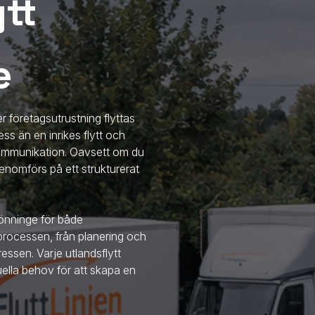
tt
e
r företagsutrustning flyttas
ss än en inrikes flytt och
 kommunikation. Oavsett om du
en genomförs på ett strukturerat
Rönninge
för både
 processen, från planering och
essen. Varje utlandsflytt
uella behov för att skapa en