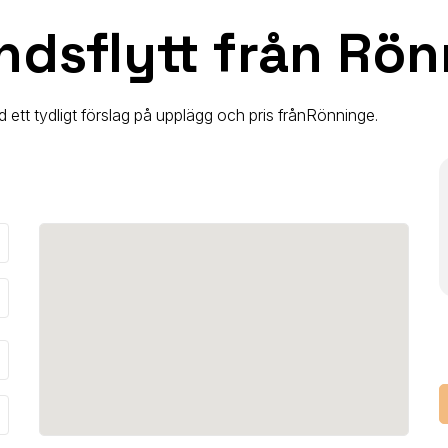
ndsflytt från Rö
 ett tydligt förslag på upplägg och pris från
Rönninge
.
_down
_down