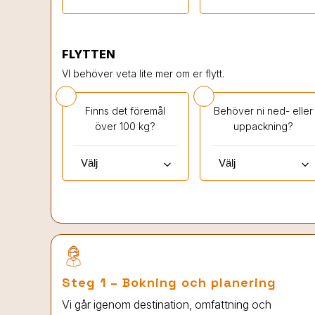
FLYTTEN
VI behöver veta lite mer om er flytt.
Finns det föremål
Behöver ni ned- eller
över 100 kg?
uppackning?
keyboard_arrow_down
keyboard_arrow_down
Steg 1 – Bokning och planering
Vi går igenom destination, omfattning och