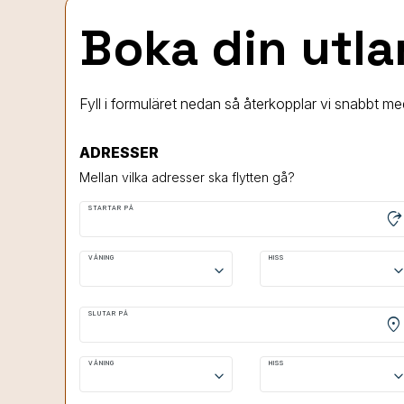
Boka din utla
Fyll i formuläret nedan så återkopplar vi snabbt med
ADRESSER
Mellan vilka adresser ska flytten gå?
STARTAR PÅ
moved_location
VÅNING
HISS
keyboard_arrow_down
keyboard_arrow
SLUTAR PÅ
location_on
VÅNING
HISS
keyboard_arrow_down
keyboard_arrow