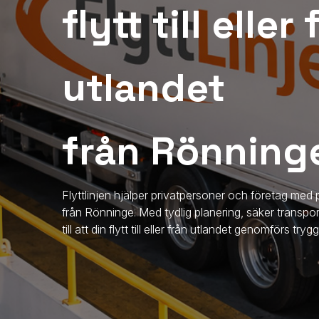
flytt till eller
utlandet
från Rönning
Flyttlinjen hjälper privatpersoner och företag med p
från
Rönninge
. Med tydlig planering, säker transpor
till att din flytt till eller från utlandet genomförs try