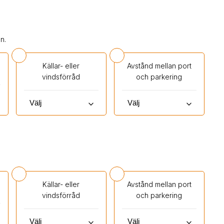
n.
Källar- eller
Avstånd mellan port
vindsförråd
och parkering
keyboard_arrow_down
keyboard_arrow_down
Källar- eller
Avstånd mellan port
vindsförråd
och parkering
keyboard_arrow_down
keyboard_arrow_down