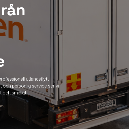
 från
e
rofessionell utlandsflytt
t och personlig service ser vi
ggt och smidigt.