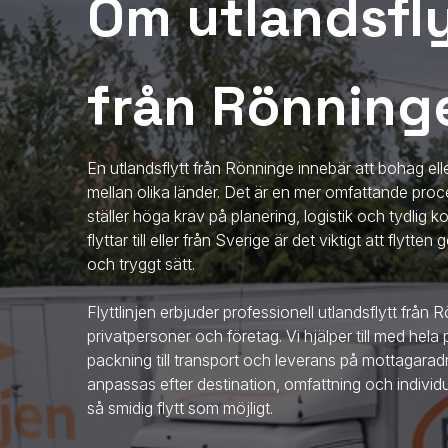
Om utlandsfly
från Rönning
En utlandsflytt från Rönninge innebär att bohag elle
mellan olika länder. Det är en mer omfattande proce
ställer höga krav på planering, logistik och tydlig
flyttar till eller från Sverige är det viktigt att flytt
och tryggt sätt.
Flyttlinjen erbjuder professionell utlandsflytt
från 
privatpersoner och företag. Vi hjälper till med hela
packning till transport och leverans på mottagaradr
anpassas efter destination, omfattning och individ
så smidig flytt som möjligt.