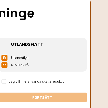
nninge
UTLANDSFLYTT
Utlandsflytt
request_quote
moved_location
STARTAR PÅ
Jag vill inte använda skattereduktion
FORTSÄTT