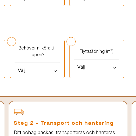
Behöver ni köra till
Flyttstädning (m²)
tippen?
keyboard_arrow_down
keyboard_arrow_down
Steg 2 – Transport och hantering
Ditt bohag packas, transporteras och hanteras