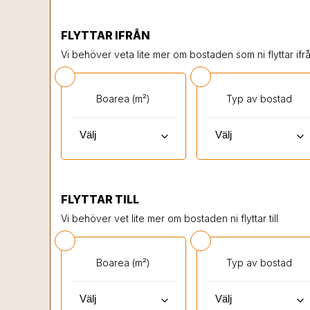
FLYTTAR IFRÅN
Vi behöver veta lite mer om bostaden som ni flyttar ifrå
Boarea (m²)
Typ av bostad
keyboard_arrow_down
keyboard_arrow_down
FLYTTAR TILL
Vi behöver vet lite mer om bostaden ni flyttar till
Boarea (m²)
Typ av bostad
keyboard_arrow_down
keyboard_arrow_down