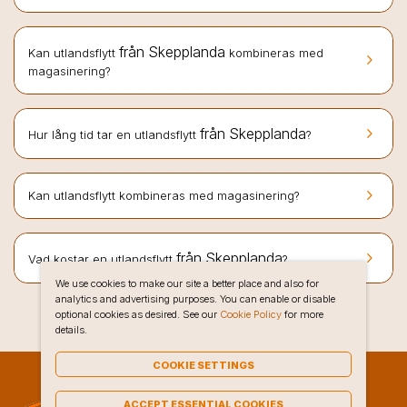
från Skepplanda
Kan utlandsflytt
kombineras med
keyboard_arrow_right
magasinering?
keyboard_arrow_right
från Skepplanda
Hur lång tid tar en utlandsflytt
?
keyboard_arrow_right
Kan utlandsflytt kombineras med magasinering?
keyboard_arrow_right
från Skepplanda
Vad kostar en utlandsflytt
?
We use cookies to make our site a better place and also for
analytics and advertising purposes. You can enable or disable
optional cookies as desired. See our
Cookie Policy
for more
details.
COOKIE SETTINGS
ACCEPT ESSENTIAL COOKIES