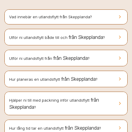
keyboard_arrow_right
Vad innebär en utlandsflytt från Skepplanda?
keyboard_arrow_right
från Skepplanda
Utför ni utlandsflytt både till och
?
keyboard_arrow_right
från Skepplanda
Utför ni utlandsflytt från
?
keyboard_arrow_right
från Skepplanda
Hur planeras en utlandsflytt
?
från
Hjälper ni till med packning inför utlandsflytt
keyboard_arrow_right
Skepplanda
?
keyboard_arrow_right
från Skepplanda
Hur lång tid tar en utlandsflytt
?