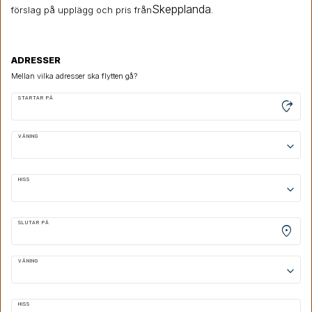
Skepplanda
förslag på upplägg och pris från
.
ADRESSER
Mellan vilka adresser ska flytten gå?
STARTAR PÅ
moved_location
VÅNING
keyboard_arrow_down
HISS
keyboard_arrow_down
SLUTAR PÅ
location_on
VÅNING
keyboard_arrow_down
HISS