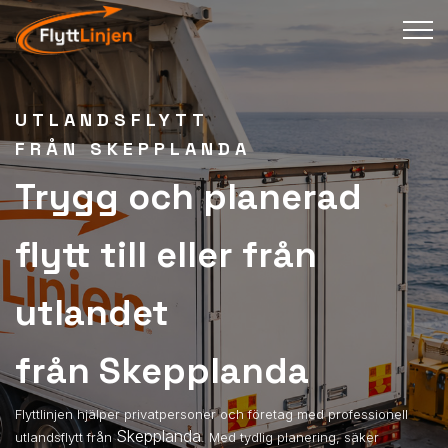
UTLANDSFLYTT
FRÅN SKEPPLANDA
Trygg och planerad
flytt till eller från
utlandet
från Skepplanda
Flyttlinjen hjälper privatpersoner och företag med professionell
Skepplanda
utlandsflytt från
. Med tydlig planering, säker