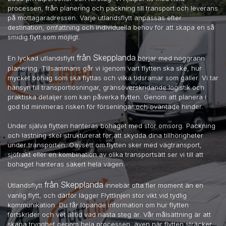
processen, från planering och packning till transport och leverans
på mottagaradressen. Varje utlandsflytt anpassas efter
destination, omfattning och individuella behov för att skapa en så
smidig flytt som möjligt.
från Skepplanda
En lyckad utlandsflytt
börjar med noggrann
planering. Tillsammans går vi igenom vart flytten ska ske, hur
mycket bohag som ska flyttas och vilka tidsramar som gäller. Vi tar
hänsyn till transportlösningar, gränsöverskridande logistik och
praktiska detaljer som kan påverka flytten. Genom att planera i
god tid minimeras risken för förseningar och oväntade hinder.
Under själva flytten hanteras bohaget med stor omsorg. Packning
och lastning sker strukturerat för att skydda dina tillhörigheter
under transporten. Oavsett om flytten sker med vägtransport,
sjöfrakt eller en kombination av olika transportsätt ser vi till att
bohaget hanteras säkert hela vägen.
från Skepplanda
Utlandsflytt
innebär ofta fler moment än en
vanlig flytt, och därför lägger Flyttlinjen stor vikt vid tydlig
kommunikation. Du får löpande information om hur flytten
fortskrider och vet alltid vad nästa steg är. Vår målsättning är att
skapa trygghet genom hela processen, även när flytten sträcker