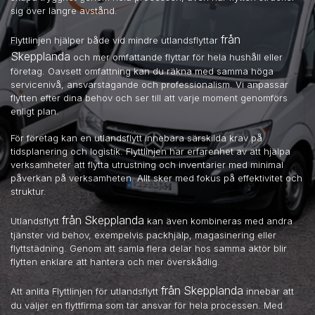
sig över längre avstånd.
från
Flyttlinjen hjälper både vid mindre utlandsflyttar
Skepplanda
och mer omfattande flyttar för hela hushåll eller
företag. Oavsett omfattning kan du räkna med samma höga
servicenivå, ansvarstagande och professionalism. Vi anpassar
flytten efter dina behov och ser till att varje moment genomförs
enligt plan.
För företag kan en utlandsflytt innebära särskilda krav på
tidsplanering och logistik. Flyttlinjen har erfarenhet av att hjälpa
verksamheter att flytta utrustning och inventarier med minimal
påverkan på verksamheten. Allt sker med fokus på effektivitet och
struktur.
från Skepplanda
Utlandsflytt
kan även kombineras med andra
tjänster vid behov, exempelvis packhjälp, magasinering eller
flyttstädning. Genom att samla flera delar hos samma aktör blir
flytten enklare att hantera och mer överskådlig.
från Skepplanda
Att anlita Flyttlinjen för utlandsflytt
innebär att
du väljer en flyttfirma som tar ansvar för hela processen. Med