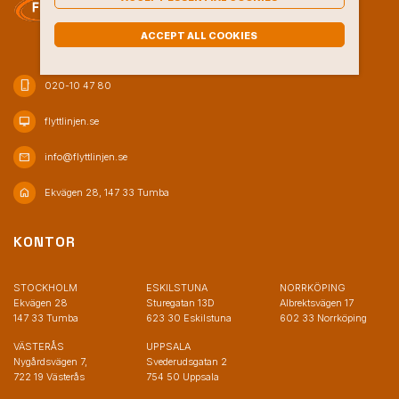
ACCEPT ALL COOKIES
phone_iphone
020-10 47 80
desktop_mac
flyttlinjen.se
mail
info@flyttlinjen.se
home
Ekvägen 28, 147 33 Tumba
KONTOR
STOCKHOLM
ESKILSTUNA
NORRKÖPING
Ekvägen 28
Sturegatan 13D
Albrektsvägen 17
147 33 Tumba
623 30 Eskilstuna
602 33 Norrköping
VÄSTERÅS
UPPSALA
Nygårdsvägen 7,
Svederudsgatan 2
722 19 Västerås
754 50 Uppsala