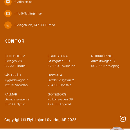
desktop_mac
flyttlinjen.se
mail
info@flyttlinjen.se
home
Ekvägen 28, 147 33 Tumba
KONTOR
STOCKHOLM
ESKILSTUNA
NORRKÖPING
Ekvägen 28
Sturegatan 13D
Albrektsvägen 17
147 33 Tumba
623 30 Eskilstuna
602 33 Norrköping
VÄSTERÅS
UPPSALA
Nygårdsvägen 7,
Svederudsgatan 2
722 19 Västerås
754 50 Uppsala
KALMAR
GÖTEBORG
Gröndalsvägen 9
Fotbollsvägen 39
382 44 Nybro
424 33 Angered
Copyright © Flyttlinjen i Sverieg AB 2026