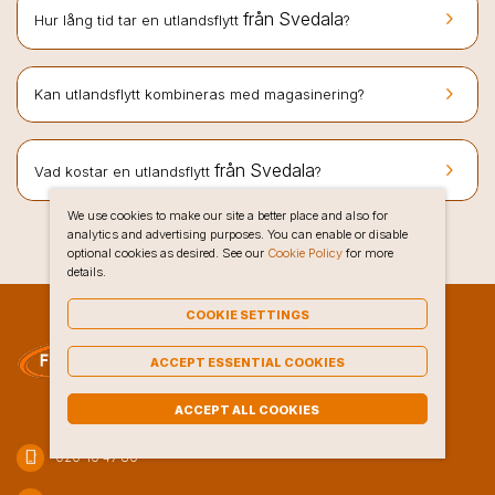
keyboard_arrow_right
från Svedala
Hur lång tid tar en utlandsflytt
?
keyboard_arrow_right
Kan utlandsflytt kombineras med magasinering?
keyboard_arrow_right
från Svedala
Vad kostar en utlandsflytt
?
We use cookies to make our site a better place and also for
analytics and advertising purposes. You can enable or disable
optional cookies as desired. See our
Cookie Policy
for more
details.
COOKIE SETTINGS
ACCEPT ESSENTIAL COOKIES
ACCEPT ALL COOKIES
phone_iphone
020-10 47 80