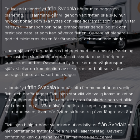
från Svedala
En lyckad utlandsflytt
börjar med noggrann
planering. Tillsammans går vi igenom vart flytten ska ske, hur
mycket bohag som ska flyttas och vilka tidsramar som gäller. Vi tar
hänsyn till transportlösningar, gränsöverskridande logistik och
praktiska detaljer som kan påverka flytten. Genom att planera i
god tid minimeras risken för förseningar och oväntade hinder.
Under själva flytten hanteras bohaget med stor omsorg. Packning
och lastning sker strukturerat för att skydda dina tillhörigheter
under transporten. Oavsett om flytten sker med vägtransport,
sjöfrakt eller en kombination av olika transportsätt ser vi till att
bohaget hanteras säkert hela vägen.
från Svedala
Utlandsflytt
innebär ofta fler moment än en vanlig
flytt, och därför lägger Flyttlinjen stor vikt vid tydlig kommunikation.
Du får löpande information om hur flytten fortskrider och vet alltid
vad nästa steg är. Vår målsättning är att skapa trygghet genom
hela processen, även när flytten sträcker sig över längre avstånd.
från Svedala
Flyttlinjen hjälper både vid mindre utlandsflyttar
och
mer omfattande flyttar för hela hushåll eller företag. Oavsett
omfattning kan du räkna med samma höga servicenivå,