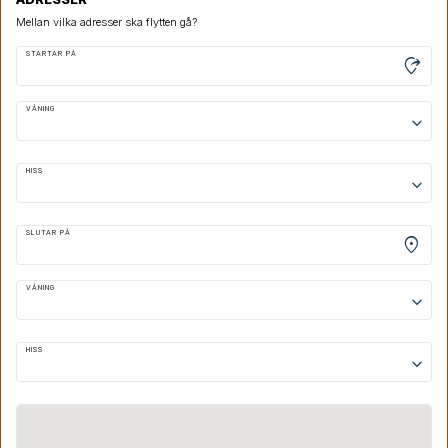
Mellan vilka adresser ska flytten gå?
STARTAR PÅ
moved_location
VÅNING
keyboard_arrow_down
HISS
keyboard_arrow_down
SLUTAR PÅ
location_on
VÅNING
keyboard_arrow_down
HISS
keyboard_arrow_down