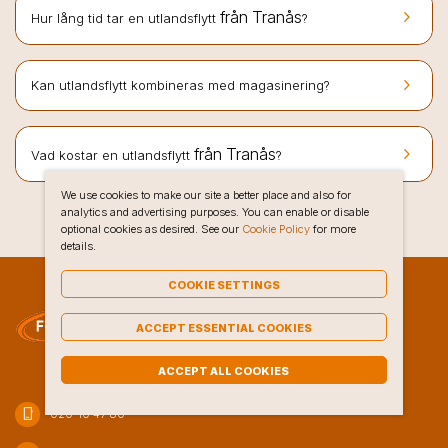
keyboard_arrow_right
från Tranås
Hur lång tid tar en utlandsflytt
?
keyboard_arrow_right
Kan utlandsflytt kombineras med magasinering?
keyboard_arrow_right
från Tranås
Vad kostar en utlandsflytt
?
We use cookies to make our site a better place and also for
analytics and advertising purposes. You can enable or disable
optional cookies as desired. See our
Cookie Policy
for more
details.
COOKIE SETTINGS
ACCEPT ESSENTIAL COOKIES
ACCEPT ALL COOKIES
phone_iphone
020-10 47 80