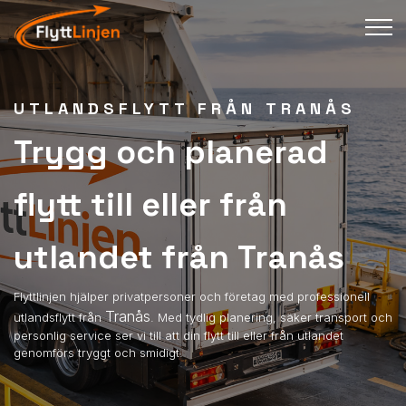
UTLANDSFLYTT FRÅN TRANÅS
Trygg och planerad
flytt till eller från
utlandet från Tranås
Flyttlinjen hjälper privatpersoner och företag med professionell
Tranås
utlandsflytt från
. Med tydlig planering, säker transport och
personlig service ser vi till att din flytt till eller från utlandet
genomförs tryggt och smidigt.