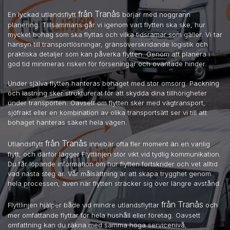
från Tranås
En lyckad utlandsflytt
börjar med noggrann
planering. Tillsammans går vi igenom vart flytten ska ske, hur
mycket bohag som ska flyttas och vilka tidsramar som gäller. Vi tar
hänsyn till transportlösningar, gränsöverskridande logistik och
praktiska detaljer som kan påverka flytten. Genom att planera i
god tid minimeras risken för förseningar och oväntade hinder.
Under själva flytten hanteras bohaget med stor omsorg. Packning
och lastning sker strukturerat för att skydda dina tillhörigheter
under transporten. Oavsett om flytten sker med vägtransport,
sjöfrakt eller en kombination av olika transportsätt ser vi till att
bohaget hanteras säkert hela vägen.
från Tranås
Utlandsflytt
innebär ofta fler moment än en vanlig
flytt, och därför lägger Flyttlinjen stor vikt vid tydlig kommunikation.
Du får löpande information om hur flytten fortskrider och vet alltid
vad nästa steg är. Vår målsättning är att skapa trygghet genom
hela processen, även när flytten sträcker sig över längre avstånd.
från Tranås
Flyttlinjen hjälper både vid mindre utlandsflyttar
och
mer omfattande flyttar för hela hushåll eller företag. Oavsett
omfattning kan du räkna med samma höga servicenivå,