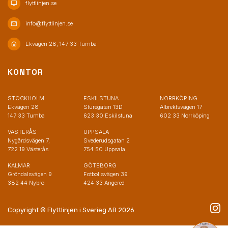
desktop_mac
flyttlinjen.se
mail
info@flyttlinjen.se
home
Ekvägen 28, 147 33 Tumba
KONTOR
STOCKHOLM
ESKILSTUNA
NORRKÖPING
Ekvägen 28
Sturegatan 13D
Albrektsvägen 17
147 33 Tumba
623 30 Eskilstuna
602 33 Norrköping
VÄSTERÅS
UPPSALA
Nygårdsvägen 7,
Svederudsgatan 2
722 19 Västerås
754 50 Uppsala
KALMAR
GÖTEBORG
Gröndalsvägen 9
Fotbollsvägen 39
382 44 Nybro
424 33 Angered
Copyright © Flyttlinjen i Sverieg AB 2026