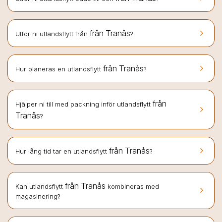
keyboard_arrow_right
från Tranås
Utför ni utlandsflytt från
?
keyboard_arrow_right
från Tranås
Hur planeras en utlandsflytt
?
från
Hjälper ni till med packning inför utlandsflytt
keyboard_arrow_right
Tranås
?
keyboard_arrow_right
från Tranås
Hur lång tid tar en utlandsflytt
?
från Tranås
Kan utlandsflytt
kombineras med
keyboard_arrow_right
magasinering?