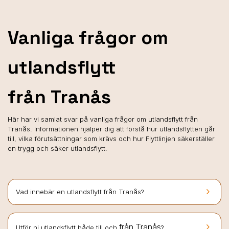
Vanliga frågor om
utlandsflytt
från Tranås
Här har vi samlat svar på vanliga frågor om utlandsflytt från
Tranås. Informationen hjälper dig att förstå hur utlandsflytten går
till, vilka förutsättningar som krävs och hur Flyttlinjen säkerställer
en trygg och säker utlandsflytt.
keyboard_arrow_right
Vad innebär en utlandsflytt från Tranås?
keyboard_arrow_right
från Tranås
Utför ni utlandsflytt både till och
?