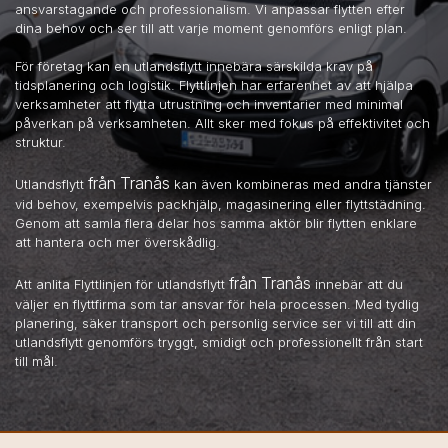
ansvarstagande och professionalism. Vi anpassar flytten efter
dina behov och ser till att varje moment genomförs enligt plan.
För företag kan en utlandsflytt innebära särskilda krav på
tidsplanering och logistik. Flyttlinjen har erfarenhet av att hjälpa
verksamheter att flytta utrustning och inventarier med minimal
påverkan på verksamheten. Allt sker med fokus på effektivitet och
struktur.
från Tranås
Utlandsflytt
kan även kombineras med andra tjänster
vid behov, exempelvis packhjälp, magasinering eller flyttstädning.
Genom att samla flera delar hos samma aktör blir flytten enklare
att hantera och mer överskådlig.
från Tranås
Att anlita Flyttlinjen för utlandsflytt
innebär att du
väljer en flyttfirma som tar ansvar för hela processen. Med tydlig
planering, säker transport och personlig service ser vi till att din
utlandsflytt genomförs tryggt, smidigt och professionellt från start
till mål.