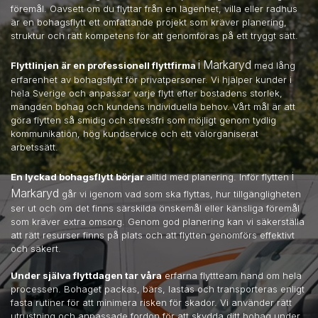
föremål. Oavsett om du flyttar från en lägenhet, villa eller radhus
är en bohagsflytt ett omfattande projekt som kräver planering,
struktur och rätt kompetens för att genomföras på ett tryggt sätt.
i Markaryd
Flyttlinjen är en professionell flyttfirma
med lång
erfarenhet av bohagsflytt för privatpersoner. Vi hjälper kunder i
hela Sverige och anpassar varje flytt efter bostadens storlek,
mängden bohag och kundens individuella behov. Vårt mål är att
göra flytten så smidig och stressfri som möjligt genom tydlig
kommunikation, hög kundservice och ett välorganiserat
arbetssätt.
i
En lyckad bohagsflytt börjar
alltid med planering. Inför flytten
Markaryd
går vi igenom vad som ska flyttas, hur tillgängligheten
ser ut och om det finns särskilda önskemål eller känsliga föremål
som kräver extra omsorg. Genom god planering kan vi säkerställa
att rätt resurser finns på plats och att flytten genomförs effektivt
och säkert.
Under själva flyttdagen tar våra
erfarna flyttteam hand om hela
processen. Bohaget packas, bärs, lastas och transporteras enligt
fasta rutiner för att minimera risken för skador. Vi använder rätt
utrustning och anpassade fordon för att skydda ditt bohag under