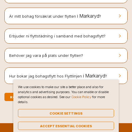
keyboard_arrow_right
i Markaryd
Är mitt bohag försäkrat under flytten
?
keyboard_arrow_right
Erbjuder ni flyttstädning i samband med bohagsflytt?
keyboard_arrow_right
Behöver jag vara på plats under flytten?
keyboard_arrow_right
i Markaryd
Hur bokar jag bohagsflytt hos Flyttlinjen
?
We use cookies to make our site a better place and also for
analytics and advertising purposes. You can enable or disable
optional cookies as desired. See our
Cookie Policy
for more
KOSTNADSFRI OFFERT PÅ BOHAGSFLYTT I MARKARYD
details.
COOKIE SETTINGS
ACCEPT ESSENTIAL COOKIES