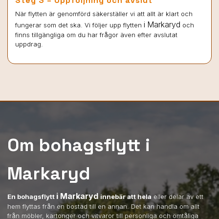
Steg 3 – Uppföljning och avslut
När flytten är genomförd säkerställer vi att allt är klart och
i Markaryd
fungerar som det ska. Vi följer upp flytten
och
finns tillgängliga om du har frågor även efter avslutat
uppdrag.
Om bohagsflytt i
Markaryd
i Markaryd
En bohagsflytt
innebär att hela
eller delar av ett
hem flyttas från en bostad till en annan. Det kan handla om allt
från möbler, kartonger och vitvaror till personliga och ömtåliga