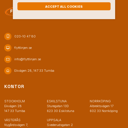
ACCEPT ALL COOKIES
phone_iphone
020-10 47 80
desktop_mac
flyttlinjen.se
mail
info@flyttlinjen.se
home
Ekvägen 28, 147 33 Tumba
KONTOR
STOCKHOLM
ESKILSTUNA
NORRKÖPING
Ekvägen 28
Sturegatan 13D
Albrektsvägen 17
147 33 Tumba
623 30 Eskilstuna
602 33 Norrköping
VÄSTERÅS
UPPSALA
Nygårdsvägen 7,
Svederudsgatan 2