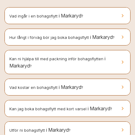
keyboard_arrow_right
i Markaryd
Vad ingår i en bohagsflytt
?
keyboard_arrow_right
i Markaryd
Hur långt i förväg bör jag boka bohagsflytt
?
i
Kan ni hjälpa till med packning inför bohagsflytten
keyboard_arrow_right
Markaryd
?
keyboard_arrow_right
i Markaryd
Vad kostar en bohagsflytt
?
keyboard_arrow_right
i Markaryd
Kan jag boka bohagsflytt med kort varsel
?
keyboard_arrow_right
i Markaryd
Utför ni bohagsflytt
?