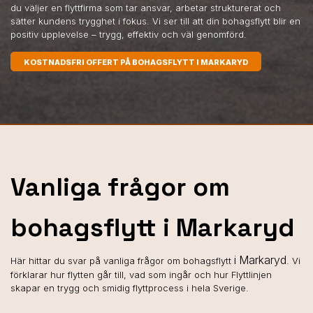
du väljer en flyttfirma som tar ansvar, arbetar strukturerat och
sätter kundens trygghet i fokus. Vi ser till att din bohagsflytt blir en
positiv upplevelse – trygg, effektiv och väl genomförd.
KOSTNADSFRI OFFERT PÅ BOHAGSFLYTT I MARKARYD
Vanliga frågor om
bohagsflytt i Markaryd
i Markaryd
Här hittar du svar på vanliga frågor om bohagsflytt
. Vi
förklarar hur flytten går till, vad som ingår och hur Flyttlinjen
skapar en trygg och smidig flyttprocess i hela Sverige.