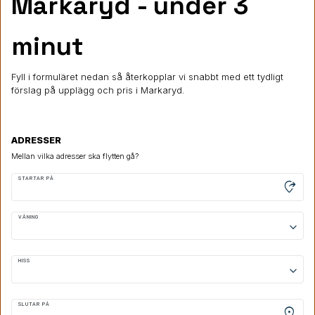
Markaryd
- under 3
minut
Fyll i formuläret nedan så återkopplar vi snabbt med ett tydligt
förslag på upplägg och pris i Markaryd.
ADRESSER
Mellan vilka adresser ska flytten gå?
STARTAR PÅ
moved_location
VÅNING
keyboard_arrow_down
HISS
keyboard_arrow_down
SLUTAR PÅ
location_on