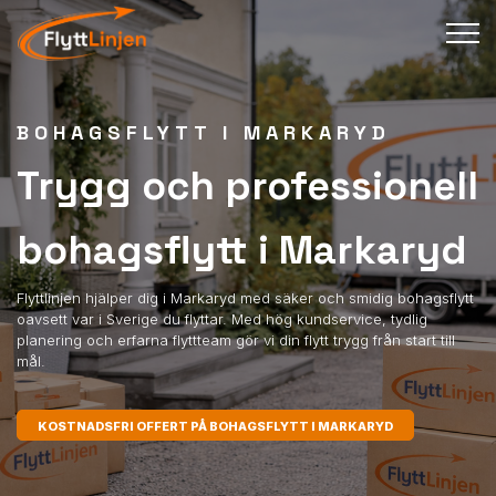
BOHAGSFLYTT I MARKARYD
Trygg och professionell
bohagsflytt i Markaryd
Flyttlinjen hjälper dig i Markaryd med säker och smidig bohagsflytt
oavsett var i Sverige du flyttar. Med hög kundservice, tydlig
planering och erfarna flyttteam gör vi din flytt trygg från start till
mål.
KOSTNADSFRI OFFERT PÅ BOHAGSFLYTT I MARKARYD