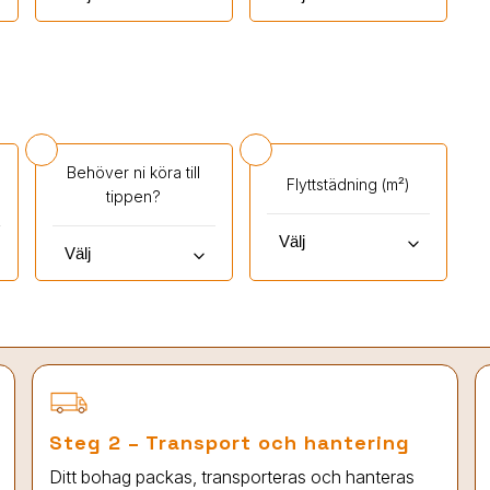
Behöver ni köra till
Flyttstädning (m²)
tippen?
keyboard_arrow_down
keyboard_arrow_down
Steg 2 – Transport och hantering
Ditt bohag packas, transporteras och hanteras