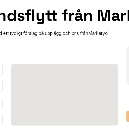
ndsflytt från Ma
 ett tydligt förslag på upplägg och pris från
Markaryd
.
_down
_down