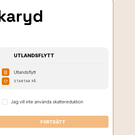
rkaryd
UTLANDSFLYTT
Utlandsflytt
request_quote
moved_location
STARTAR PÅ
Jag vill inte använda skattereduktion
FORTSÄTT