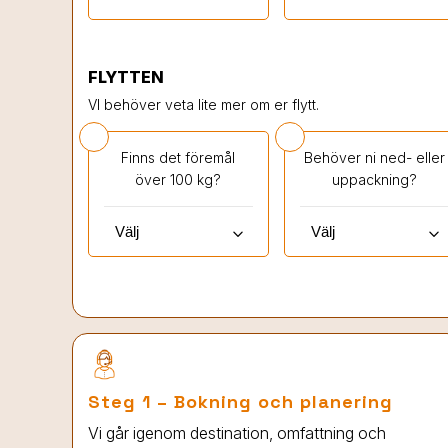
FLYTTEN
VI behöver veta lite mer om er flytt.
Finns det föremål
Behöver ni ned- eller
över 100 kg?
uppackning?
keyboard_arrow_down
keyboard_arrow_down
Steg 1 – Bokning och planering
Vi går igenom destination, omfattning och