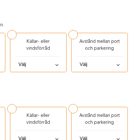
n.
Källar- eller
Avstånd mellan port
vindsförråd
och parkering
keyboard_arrow_down
keyboard_arrow_down
Källar- eller
Avstånd mellan port
vindsförråd
och parkering
keyboard_arrow_down
keyboard_arrow_down