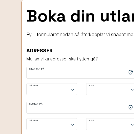
Boka din utla
Fyll i formuläret nedan så återkopplar vi snabbt med
ADRESSER
Mellan vilka adresser ska flytten gå?
STARTAR PÅ
moved_location
VÅNING
HISS
keyboard_arrow_down
keyboard_arrow
SLUTAR PÅ
location_on
VÅNING
HISS
keyboard_arrow_down
keyboard_arrow