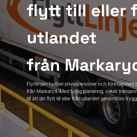
flytt till eller
utlandet
från Markary
Flyttlinjen hjälper privatpersoner och företag med p
från
Markaryd
. Med tydlig planering, säker transpor
till att din flytt till eller från utlandet genomförs try