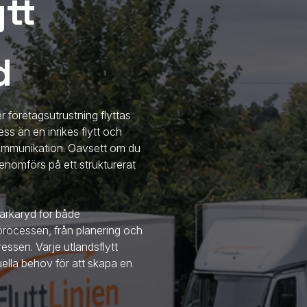
tt
d
r företagsutrustning flyttas
ss än en inrikes flytt och
 kommunikation. Oavsett om du
en genomförs på ett strukturerat
Markaryd
för både
 processen, från planering och
essen. Varje utlandsflytt
uella behov för att skapa en