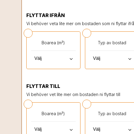
FLYTTAR IFRÅN
Vi behöver veta lite mer om bostaden som ni flyttar ifrå
Boarea (m²)
Typ av bostad
keyboard_arrow_down
keyboard_arrow_down
FLYTTAR TILL
Vi behöver vet lite mer om bostaden ni flyttar till
Boarea (m²)
Typ av bostad
keyboard_arrow_down
keyboard_arrow_down