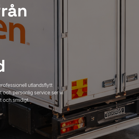
 från
d
rofessionell utlandsflytt
t och personlig service ser vi
ggt och smidigt.