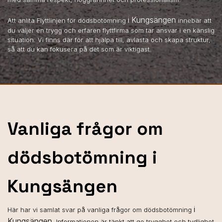
i Kungsängen
Att anlita Flyttlinjen för dödsbotömning
innebär att
du väljer en trygg och erfaren flyttfirma som tar ansvar i en känslig
situation. Vi finns där för att hjälpa till, avlasta och skapa struktur,
så att du kan fokusera på det som är viktigast.
Vanliga frågor om
dödsbotömning i
Kungsängen
i
Här har vi samlat svar på vanliga frågor om dödsbotömning
Kungsängen
. Informationen är tänkt att ge trygghet och tydlighet