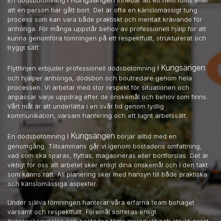
att en person har gått bort. Det är ofta en känslomässigt tung
process som kan vara både praktiskt och mentalt krävande för
anhöriga. För många uppstår behov av professionell hjälp för att
kunna genomföra tömningen på ett respektfullt, strukturerat och
tryggt sätt.
i Kungsängen
Flyttlinjen erbjuder professionell dödsbotömning
och hjälper anhöriga, dödsbon och boutredare genom hela
processen. Vi arbetar med stor respekt för situationen och
anpassar varje uppdrag efter de önskemål och behov som finns.
Vårt mål är att underlätta i en svår tid genom tydlig
kommunikation, varsam hantering och ett lugnt arbetssätt.
i Kungsängen
En dödsbotömning
börjar alltid med en
genomgång. Tillsammans går vi igenom bostadens omfattning,
vad som ska sparas, flyttas, magasineras eller bortforslas. Det är
viktigt för oss att arbetet sker enligt dina önskemål och i den takt
som känns rätt. All planering sker med hänsyn till både praktiska
och känslomässiga aspekter.
Under själva tömningen hanterar våra erfarna team bohaget
varsamt och respektfullt. Föremål sorteras enligt
överenskommelse och bostaden töms metodiskt och strukturerat.