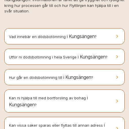
kring hur processen går till och hur Flyttlinjen kan hjälpa till i en
svår situation.
keyboard_arrow_right
i Kungsängen
Vad innebär en dödsbotömning
?
keyboard_arrow_right
i Kungsängen
Utför ni dödsbotömning i hela Sverige
?
keyboard_arrow_right
i Kungsängen
Hur går en dödsbotömning till
?
i
Kan ni hjälpa till med bortforsling av bohag
keyboard_arrow_right
Kungsängen
?
i
Kan vissa saker sparas eller flyttas till annan adress
keyboard_arrow_right