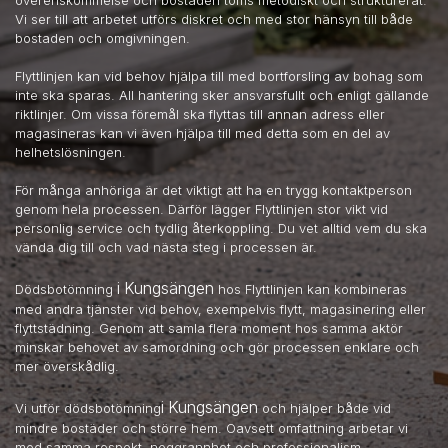
Vi ser till att arbetet utförs diskret och med stor hänsyn till både
bostaden och omgivningen.
Flyttlinjen kan vid behov hjälpa till med bortforsling av bohag som
inte ska sparas. All hantering sker ansvarsfullt och enligt gällande
riktlinjer. Om vissa föremål ska flyttas till annan adress eller
magasineras kan vi även hjälpa till med detta som en del av
helhetslösningen.
För många anhöriga är det viktigt att ha en trygg kontaktperson
genom hela processen. Därför lägger Flyttlinjen stor vikt vid
personlig service och tydlig återkoppling. Du vet alltid vem du ska
vända dig till och vad nästa steg i processen är.
i Kungsängen
Dödsbotömning
hos Flyttlinjen kan kombineras
med andra tjänster vid behov, exempelvis flytt, magasinering eller
flyttstädning. Genom att samla flera moment hos samma aktör
minskar behovet av samordning och gör processen enklare och
mer överskådlig.
i Kungsängen
Vi utför dödsbotömning
och hjälper både vid
mindre bostäder och större hem. Oavsett omfattning arbetar vi
med samma respekt, noggrannhet och professionalism.