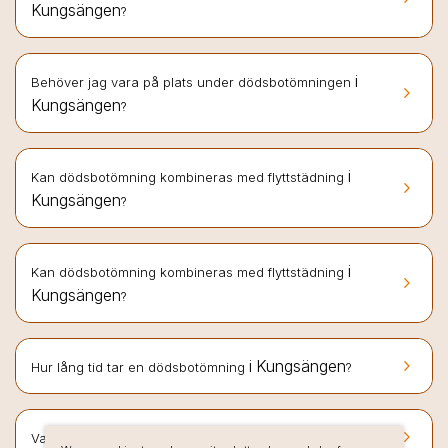
Kungsängen
?
i
Behöver jag vara på plats under dödsbotömningen
keyboard_arrow_right
Kungsängen
?
i
Kan dödsbotömning kombineras med flyttstädning
keyboard_arrow_right
Kungsängen
?
i
Kan dödsbotömning kombineras med flyttstädning
keyboard_arrow_right
Kungsängen
?
keyboard_arrow_right
i Kungsängen
Hur lång tid tar en dödsbotömning
?
keyboard_arrow_right
i Kungsängen
Vad kostar dödsbotömning
?