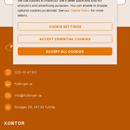
We use cookies to make our site a better place and also for
analytics and advertising purposes. You can enable or disable
optional cookies as desired. See our
Cookie Policy
for more
details.
COOKIE SETTINGS
ACCEPT ESSENTIAL COOKIES
ACCEPT ALL COOKIES
phone_iphone
020-10 47 80
desktop_mac
flyttlinjen.se
mail
info@flyttlinjen.se
home
Ekvägen 28, 147 33 Tumba
KONTOR