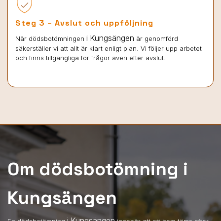
Steg 3 – Avslut och uppföljning
i Kungsängen
När dödsbotömningen
är genomförd
säkerställer vi att allt är klart enligt plan. Vi följer upp arbetet
och finns tillgängliga för frågor även efter avslut.
Om dödsbotömning i
Kungsängen
i Kungsängen
En dödsbotömning
innebär att ett hem töms efter