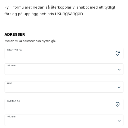
Fyll i formuläret nedan så återkopplar vi snabbt med ett tydligt
i Kungsängen
förslag på upplägg och pris
.
ADRESSER
Mellan vilka adresser ska flytten gå?
STARTAR PÅ
moved_location
VÅNING
keyboard_arrow_down
HISS
keyboard_arrow_down
SLUTAR PÅ
location_on
VÅNING
keyboard_arrow_down